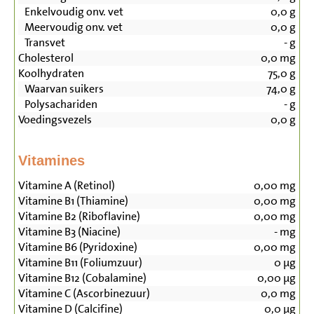
Enkelvoudig onv. vet
0,0
g
Meervoudig onv. vet
0,0
g
Transvet
-
g
Cholesterol
0,0
mg
Koolhydraten
75,0
g
Waarvan suikers
74,0
g
Polysachariden
-
g
Voedingsvezels
0,0
g
Vitamines
Vitamine A (Retinol)
0,00
mg
Vitamine B1 (Thiamine)
0,00
mg
Vitamine B2 (Riboflavine)
0,00
mg
Vitamine B3 (Niacine)
-
mg
Vitamine B6 (Pyridoxine)
0,00
mg
Vitamine B11 (Foliumzuur)
0
µg
Vitamine B12 (Cobalamine)
0,00
µg
Vitamine C (Ascorbinezuur)
0,0
mg
Vitamine D (Calcifine)
0,0
µg