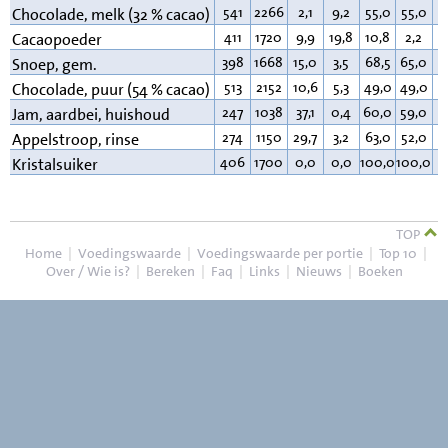
541
2266
2,1
9,2
55,0
55,0
3
Chocolade, melk (32 % cacao)
411
1720
9,9
19,8
10,8
2,2
2
Cacaopoeder
398
1668
15,0
3,5
68,5
65,0
1
Snoep, gem.
513
2152
10,6
5,3
49,0
49,0
3
Chocolade, puur (54 % cacao)
247
1038
37,1
0,4
60,0
59,0
0
Jam, aardbei, huishoud
274
1150
29,7
3,2
63,0
52,0
0
Appelstroop, rinse
406
1700
0,0
0,0
100,0
100,0
0
Kristalsuiker
TOP
Home
|
Voedingswaarde
|
Voedingswaarde per portie
|
Top 10
|
Over / Wie is?
|
Bereken
|
Faq
|
Links
|
Nieuws
|
Boeken