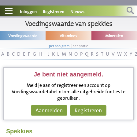
Contact
Inloggen
Registreren
Nieuws
Informatie
Voedingswaarde van spekkies
Voedingswaarde
Vitamines
Mineralen
Disclaimer
per 100 gram
|
per portie
A
B
C
D
E
F
G
H
I
J
K
L
M
N
O
P
Q
R
S
T
U
V
W
X
Y
Je bent niet aangemeld.
Meld je aan of registreer een account op
Voedingswaardetabel.nl om alle uitgebreide funties te
gebruiken.
Aanmelden
Registreren
Spekkies