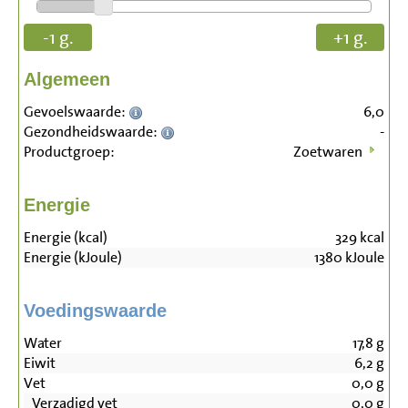
-1 g.
+1 g.
Algemeen
Gevoelswaarde:
6,0
Gezondheidswaarde:
-
Productgroep:
Zoetwaren
Energie
Energie (kcal)
329
kcal
Energie (kJoule)
1380
kJoule
Voedingswaarde
Water
17,8
g
Eiwit
6,2
g
Vet
0,0
g
Verzadigd vet
0,0
g