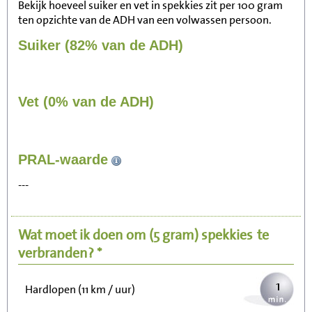
Bekijk hoeveel suiker en vet in spekkies zit per 100 gram
ten opzichte van de ADH van een volwassen persoon.
Suiker (82% van de ADH)
Vet (0% van de ADH)
12
PRAL-waarde
Zitten, tv kijken
---
2
Fietsen (15 km/uur)
Wat moet ik doen om
(5 gram)
spekkies
te
3
Wandelen (5 km/uur)
verbranden? *
1
Hardlopen (11 km / uur)