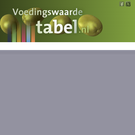
Voedingswaarde
Wat is wat?
Ons voedsel
Bereken
Nieuws
Boeken
Registreren
Inloggen