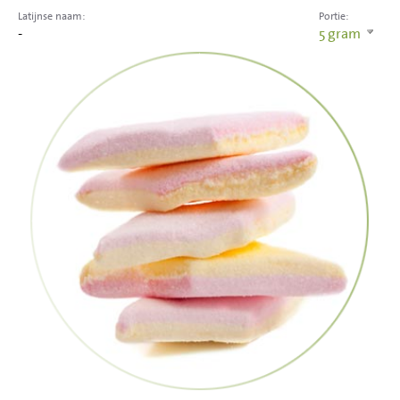
Latijnse naam:
Portie:
-
5
gram