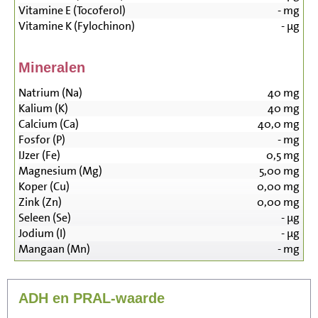
Vitamine E (Tocoferol)
-
mg
Vitamine K (Fylochinon)
-
µg
Mineralen
Natrium (Na)
40
mg
Kalium (K)
40
mg
Calcium (Ca)
40,0
mg
Fosfor (P)
-
mg
IJzer (Fe)
0,5
mg
Magnesium (Mg)
5,00
mg
Koper (Cu)
0,00
mg
Zink (Zn)
0,00
mg
Seleen (Se)
-
µg
Jodium (I)
-
µg
Mangaan (Mn)
-
mg
ADH en PRAL-waarde