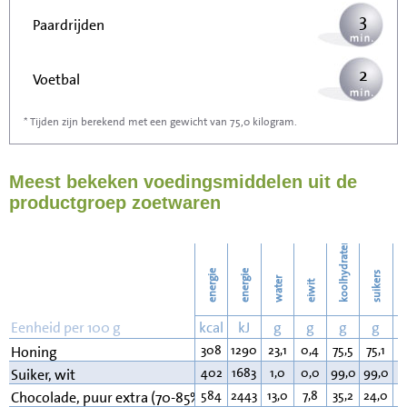
3
Paardrijden
2
Voetbal
* Tijden zijn berekend met een gewicht van 75,0 kilogram.
5
Stofzuigen
Meest bekeken voedingsmiddelen uit de
6
Strijken
productgroep zoetwaren
7
Wassen
koolhydraten
energie
energie
suikers
water
eiwit
v
Eenheid per 100 g
kcal
kJ
g
g
g
g
308
1290
23,1
0,4
75,5
75,1
0
Honing
402
1683
1,0
0,0
99,0
99,0
0
Suiker, wit
584
2443
13,0
7,8
35,2
24,0
4
Chocolade, puur extra (70-85% cacao)