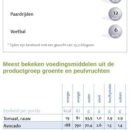
12
Paardrijden
6
Voetbal
* Tijden zijn berekend met een gewicht van 75,0 kilogram.
19
Stofzuigen
Meest bekeken voedingsmiddelen uit de
21
Strijken
productgroep groente en peulvruchten
24
Wassen
koolhydraten
energie
energie
suikers
water
eiwit
v
Eenheid per portie
kcal
kJ
g
g
g
g
19
81
93,9
1,0
2,9
2,9
0
Tomaat, rauw
188
790
70,4
2,6
1,5
1,4
1
Avocado