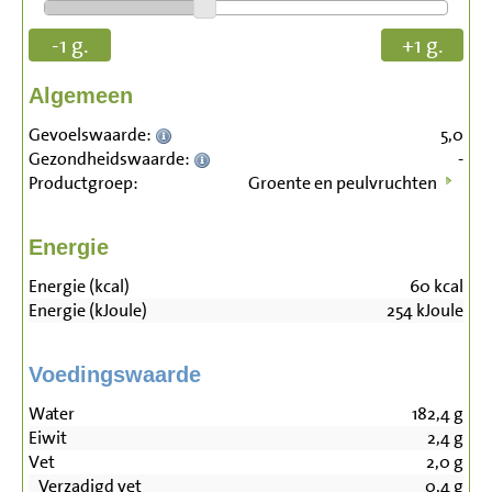
-1 g.
+1 g.
Algemeen
Gevoelswaarde:
5,0
Gezondheidswaarde:
-
Productgroep:
Groente en peulvruchten
Energie
Energie (kcal)
60
kcal
Energie (kJoule)
254
kJoule
Voedingswaarde
Water
182,4
g
Eiwit
2,4
g
Vet
2,0
g
Verzadigd vet
0,4
g