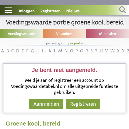
Contact
Inloggen
Registreren
Nieuws
Voedingswaarde portie groene kool, bereid
Informatie
Voedingswaarde
Vitamines
Mineralen
Disclaimer
per 100 gram
|
per portie
A
B
C
D
E
F
G
H
I
J
K
L
M
N
O
P
Q
R
S
T
U
V
W
X
Y
Je bent niet aangemeld.
Meld je aan of registreer een account op
Voedingswaardetabel.nl om alle uitgebreide funties te
gebruiken.
Aanmelden
Registreren
Groene kool, bereid