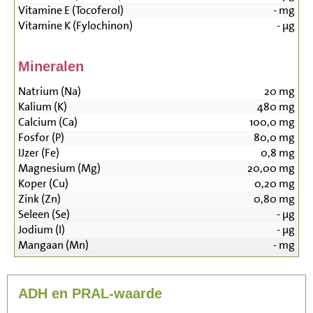
Vitamine E (Tocoferol)
-
mg
Vitamine K (Fylochinon)
-
µg
Mineralen
Natrium (Na)
20
mg
Kalium (K)
480
mg
Calcium (Ca)
100,0
mg
Fosfor (P)
80,0
mg
IJzer (Fe)
0,8
mg
Magnesium (Mg)
20,00
mg
Koper (Cu)
0,20
mg
Zink (Zn)
0,80
mg
Seleen (Se)
-
µg
Jodium (I)
-
µg
Mangaan (Mn)
-
mg
ADH en PRAL-waarde