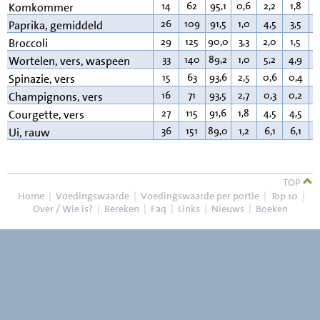
14
62
95,1
0,6
2,2
1,8
0
Komkommer
26
109
91,5
1,0
4,5
3,5
0
Paprika, gemiddeld
29
125
90,0
3,3
2,0
1,5
0
Broccoli
33
140
89,2
1,0
5,2
4,9
0
Wortelen, vers, waspeen
15
63
93,6
2,5
0,6
0,4
0
Spinazie, vers
16
71
93,5
2,7
0,3
0,2
0
Champignons, vers
27
115
91,6
1,8
4,5
4,5
0
Courgette, vers
36
151
89,0
1,2
6,1
6,1
0
Ui, rauw
TOP
Home
|
Voedingswaarde
|
Voedingswaarde per portie
|
Top 10
|
Over / Wie is?
|
Bereken
|
Faq
|
Links
|
Nieuws
|
Boeken