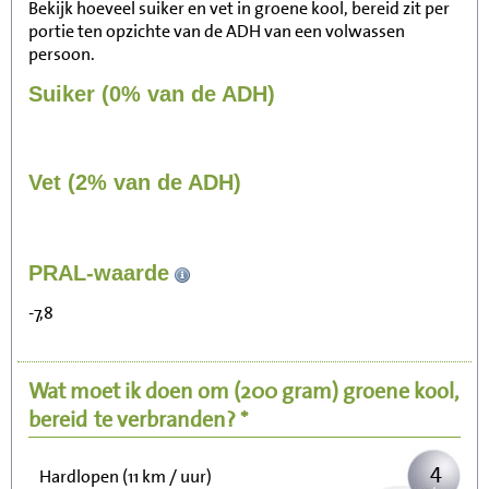
Bekijk hoeveel suiker en vet in groene kool, bereid zit per
portie ten opzichte van de ADH van een volwassen
persoon.
Suiker (0% van de ADH)
Vet (2% van de ADH)
44
PRAL-waarde
Zitten, tv kijken
-7,8
9
Fietsen (15 km/uur)
Wat moet ik doen om
(200 gram)
groene kool,
11
Wandelen (5 km/uur)
bereid
te verbranden? *
4
Hardlopen (11 km / uur)