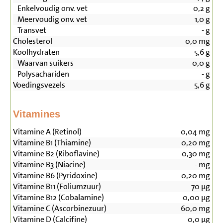
Enkelvoudig onv. vet
0,2
g
Meervoudig onv. vet
1,0
g
Transvet
-
g
Cholesterol
0,0
mg
Koolhydraten
5,6
g
Waarvan suikers
0,0
g
Polysachariden
-
g
Voedingsvezels
5,6
g
Vitamines
Vitamine A (Retinol)
0,04
mg
Vitamine B1 (Thiamine)
0,20
mg
Vitamine B2 (Riboflavine)
0,30
mg
Vitamine B3 (Niacine)
-
mg
Vitamine B6 (Pyridoxine)
0,20
mg
Vitamine B11 (Foliumzuur)
70
µg
Vitamine B12 (Cobalamine)
0,00
µg
Vitamine C (Ascorbinezuur)
60,0
mg
Vitamine D (Calcifine)
0,0
µg