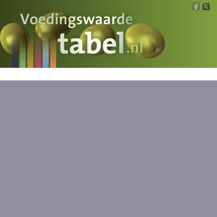
Voedingswaarde
Wat is wat?
Ons voedsel
Bereken
Nieuws
Boeken
Registreren
Inloggen