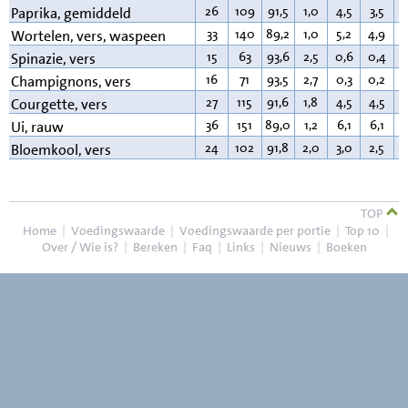
26
109
91,5
1,0
4,5
3,5
0
Paprika, gemiddeld
33
140
89,2
1,0
5,2
4,9
0
Wortelen, vers, waspeen
15
63
93,6
2,5
0,6
0,4
0
Spinazie, vers
16
71
93,5
2,7
0,3
0,2
0
Champignons, vers
27
115
91,6
1,8
4,5
4,5
0
Courgette, vers
36
151
89,0
1,2
6,1
6,1
0
Ui, rauw
24
102
91,8
2,0
3,0
2,5
0
Bloemkool, vers
TOP
Home
|
Voedingswaarde
|
Voedingswaarde per portie
|
Top 10
|
Over / Wie is?
|
Bereken
|
Faq
|
Links
|
Nieuws
|
Boeken