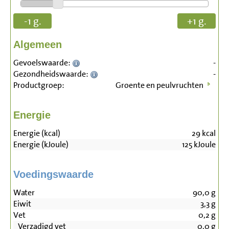
-1 g.
+1 g.
Algemeen
Gevoelswaarde:
-
Gezondheidswaarde:
-
Productgroep:
Groente en peulvruchten
Energie
Energie (kcal)
29
kcal
Energie (kJoule)
125
kJoule
Voedingswaarde
Water
90,0
g
Eiwit
3,3
g
Vet
0,2
g
Verzadigd vet
0,0
g