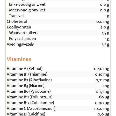
Enkelvoudig onv. vet
0,0
g
Meervoudig onv. vet
0,0
g
Transvet
-
g
Cholesterol
0,0
mg
Koolhydraten
2,0
g
Waarvan suikers
1,5
g
Polysachariden
-
g
Voedingsvezels
3,5
g
Vitamines
Vitamine A (Retinol)
0,40
mg
Vitamine B1 (Thiamine)
0,10
mg
Vitamine B2 (Riboflavine)
0,21
mg
Vitamine B3 (Niacine)
-
mg
Vitamine B6 (Pyridoxine)
0,17
mg
Vitamine B11 (Foliumzuur)
60
µg
Vitamine B12 (Cobalamine)
0,00
µg
Vitamine C (Ascorbinezuur)
114,0
mg
Vitamine D (Calcifine)
0,0
µg