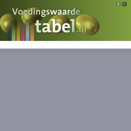
Voedingswaarde
Wat is wat?
Ons voedsel
Bereken
Nieuws
Boeken
Registreren
Inloggen