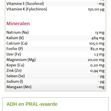
Vitamine E (Tocoferol)
-
mg
Vitamine K (Fylochinon)
150,00
µg
Mineralen
Natrium (Na)
13
mg
Kalium (K)
464
mg
Calcium (Ca)
105,0
mg
Fosfor (P)
82,0
mg
IJzer (Fe)
1,3
mg
Magnesium (Mg)
20,00
mg
Koper (Cu)
0,20
mg
Zink (Zn)
0,94
mg
Seleen (Se)
-
µg
Jodium (I)
-
µg
Mangaan (Mn)
-
mg
ADH en PRAL-waarde