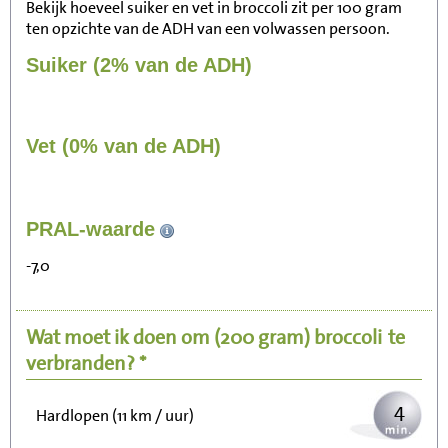
Bekijk hoeveel suiker en vet in broccoli zit per 100 gram
ten opzichte van de ADH van een volwassen persoon.
Suiker (2% van de ADH)
Vet (0% van de ADH)
42
PRAL-waarde
Zitten, tv kijken
-7,0
8
Fietsen (15 km/uur)
Wat moet ik doen om
(200 gram)
broccoli
te
10
Wandelen (5 km/uur)
verbranden? *
4
Hardlopen (11 km / uur)