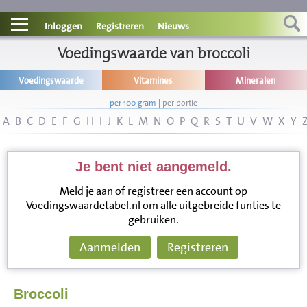
Contact
Inloggen
Registreren
Nieuws
Informatie
Voedingswaarde van broccoli
Voedingswaarde
Vitamines
Mineralen
Disclaimer
per 100 gram
|
per portie
A
B
C
D
E
F
G
H
I
J
K
L
M
N
O
P
Q
R
S
T
U
V
W
X
Y
Je bent niet aangemeld.
Meld je aan of registreer een account op
Voedingswaardetabel.nl om alle uitgebreide funties te
gebruiken.
Aanmelden
Registreren
Broccoli