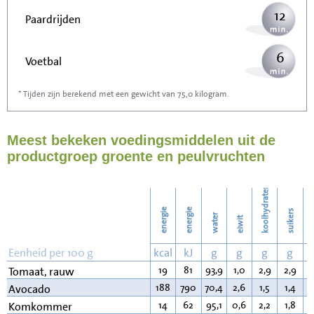
12
Paardrijden
6
Voetbal
* Tijden zijn berekend met een gewicht van 75,0 kilogram.
19
Stofzuigen
Meest bekeken voedingsmiddelen uit de
20
Strijken
productgroep groente en peulvruchten
23
Wassen
koolhydraten
energie
energie
suikers
water
eiwit
v
Eenheid per 100 g
kcal
kJ
g
g
g
g
19
81
93,9
1,0
2,9
2,9
0
Tomaat, rauw
188
790
70,4
2,6
1,5
1,4
1
Avocado
14
62
95,1
0,6
2,2
1,8
0
Komkommer