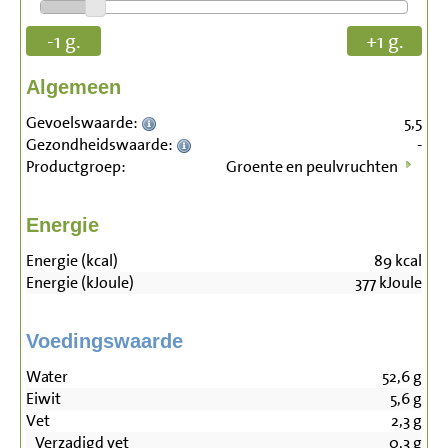
-1 g.
+1 g.
Algemeen
Gevoelswaarde:
5,5
Gezondheidswaarde:
-
Productgroep:
Groente en peulvruchten
Energie
Energie (kcal)
89
kcal
Energie (kJoule)
377
kJoule
Voedingswaarde
Water
52,6
g
Eiwit
5,6
g
Vet
2,3
g
Verzadigd vet
0,3
g