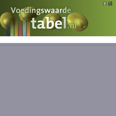
Voedingswaarde
Wat is wat?
Ons voedsel
Bereken
Nieuws
Boeken
Registreren
Inloggen