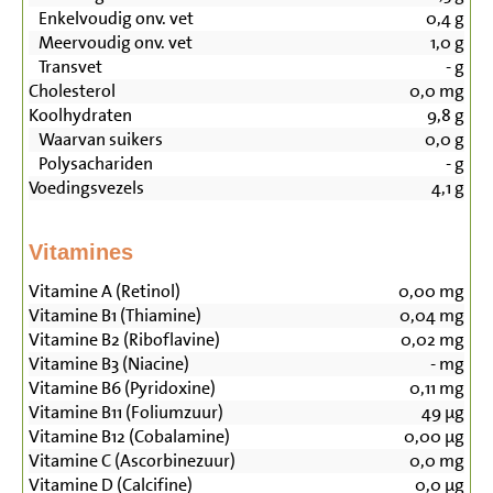
Enkelvoudig onv. vet
0,4
g
Meervoudig onv. vet
1,0
g
Transvet
-
g
Cholesterol
0,0
mg
Koolhydraten
9,8
g
Waarvan suikers
0,0
g
Polysachariden
-
g
Voedingsvezels
4,1
g
Vitamines
Vitamine A (Retinol)
0,00
mg
Vitamine B1 (Thiamine)
0,04
mg
Vitamine B2 (Riboflavine)
0,02
mg
Vitamine B3 (Niacine)
-
mg
Vitamine B6 (Pyridoxine)
0,11
mg
Vitamine B11 (Foliumzuur)
49
µg
Vitamine B12 (Cobalamine)
0,00
µg
Vitamine C (Ascorbinezuur)
0,0
mg
Vitamine D (Calcifine)
0,0
µg