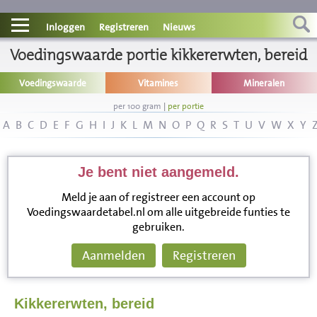
Contact
Inloggen
Registreren
Nieuws
Voedingswaarde portie kikkererwten, bereid
Informatie
Voedingswaarde
Vitamines
Mineralen
Disclaimer
per 100 gram
|
per portie
A
B
C
D
E
F
G
H
I
J
K
L
M
N
O
P
Q
R
S
T
U
V
W
X
Y
Je bent niet aangemeld.
Meld je aan of registreer een account op
Voedingswaardetabel.nl om alle uitgebreide funties te
gebruiken.
Aanmelden
Registreren
Kikkererwten, bereid