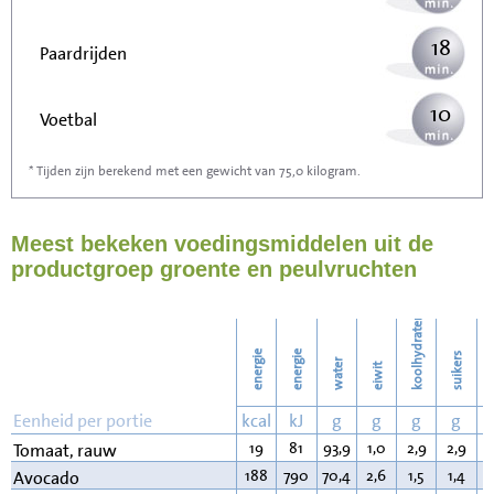
18
Paardrijden
10
Voetbal
* Tijden zijn berekend met een gewicht van 75,0 kilogram.
29
Stofzuigen
Meest bekeken voedingsmiddelen uit de
31
Strijken
productgroep groente en peulvruchten
36
Wassen
koolhydraten
energie
energie
suikers
water
eiwit
v
Eenheid per portie
kcal
kJ
g
g
g
g
19
81
93,9
1,0
2,9
2,9
0
Tomaat, rauw
188
790
70,4
2,6
1,5
1,4
1
Avocado