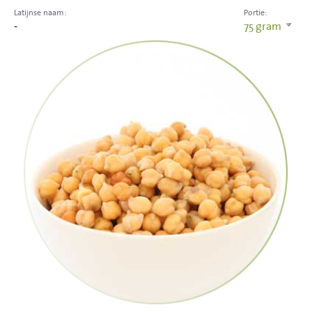
Latijnse naam:
Portie:
-
75
gram