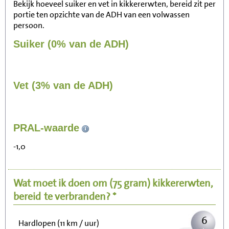
Bekijk hoeveel suiker en vet in kikkererwten, bereid zit per
portie ten opzichte van de ADH van een volwassen
persoon.
Suiker (0% van de ADH)
Vet (3% van de ADH)
65
PRAL-waarde
Zitten, tv kijken
-1,0
13
Fietsen (15 km/uur)
Wat moet ik doen om
(75 gram)
kikkererwten,
16
Wandelen (5 km/uur)
bereid
te verbranden? *
6
Hardlopen (11 km / uur)