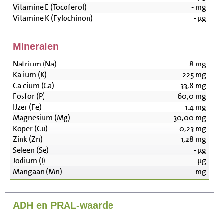
Vitamine E (Tocoferol)
-
mg
Vitamine K (Fylochinon)
-
µg
Mineralen
Natrium (Na)
8
mg
Kalium (K)
225
mg
Calcium (Ca)
33,8
mg
Fosfor (P)
60,0
mg
IJzer (Fe)
1,4
mg
Magnesium (Mg)
30,00
mg
Koper (Cu)
0,23
mg
Zink (Zn)
1,28
mg
Seleen (Se)
-
µg
Jodium (I)
-
µg
Mangaan (Mn)
-
mg
ADH en PRAL-waarde