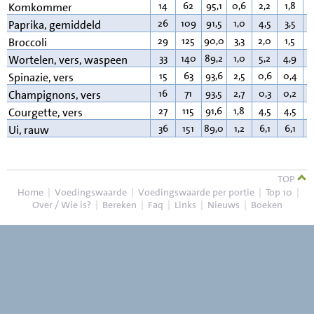
14
62
95,1
0,6
2,2
1,8
0
Komkommer
26
109
91,5
1,0
4,5
3,5
0
Paprika, gemiddeld
29
125
90,0
3,3
2,0
1,5
0
Broccoli
33
140
89,2
1,0
5,2
4,9
0
Wortelen, vers, waspeen
15
63
93,6
2,5
0,6
0,4
0
Spinazie, vers
16
71
93,5
2,7
0,3
0,2
0
Champignons, vers
27
115
91,6
1,8
4,5
4,5
0
Courgette, vers
36
151
89,0
1,2
6,1
6,1
0
Ui, rauw
TOP
Home
|
Voedingswaarde
|
Voedingswaarde per portie
|
Top 10
|
Over / Wie is?
|
Bereken
|
Faq
|
Links
|
Nieuws
|
Boeken