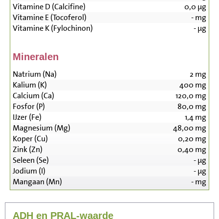
Vitamine D (Calcifine)
0,0
µg
Vitamine E (Tocoferol)
-
mg
Vitamine K (Fylochinon)
-
µg
Mineralen
Natrium (Na)
2
mg
Kalium (K)
400
mg
Calcium (Ca)
120,0
mg
Fosfor (P)
80,0
mg
IJzer (Fe)
1,4
mg
Magnesium (Mg)
48,00
mg
Koper (Cu)
0,20
mg
Zink (Zn)
0,40
mg
Seleen (Se)
-
µg
Jodium (I)
-
µg
Mangaan (Mn)
-
mg
ADH en PRAL-waarde