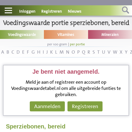
Contact
Inloggen
Registreren
Nieuws
Voedingswaarde portie sperziebonen, bereid
Informatie
Voedingswaarde
Vitamines
Mineralen
Disclaimer
per 100 gram
|
per portie
A
B
C
D
E
F
G
H
I
J
K
L
M
N
O
P
Q
R
S
T
U
V
W
X
Y
Je bent niet aangemeld.
Meld je aan of registreer een account op
Voedingswaardetabel.nl om alle uitgebreide funties te
gebruiken.
Aanmelden
Registreren
Sperziebonen, bereid