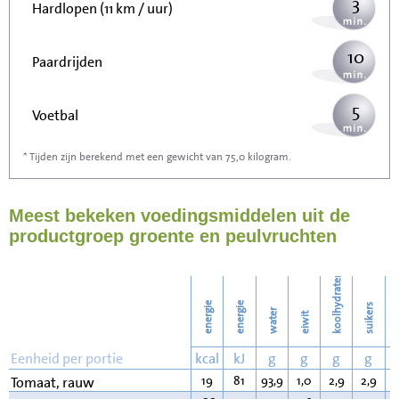
3
Hardlopen (11 km / uur)
10
Paardrijden
5
Voetbal
* Tijden zijn berekend met een gewicht van 75,0 kilogram.
15
Stofzuigen
Meest bekeken voedingsmiddelen uit de
17
Strijken
productgroep groente en peulvruchten
19
Wassen
koolhydraten
energie
energie
suikers
water
eiwit
v
Eenheid per portie
kcal
kJ
g
g
g
g
19
81
93,9
1,0
2,9
2,9
0
Tomaat, rauw