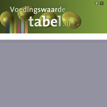
Voedingswaarde
Wat is wat?
Ons voedsel
Bereken
Nieuws
Boeken
Registreren
Inloggen