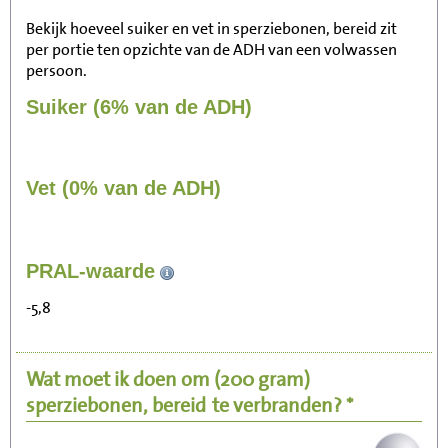
Bekijk hoeveel suiker en vet in sperziebonen, bereid zit
per portie ten opzichte van de ADH van een volwassen
persoon.
Suiker (6% van de ADH)
Vet (0% van de ADH)
35
PRAL-waarde
Zitten, tv kijken
-5,8
7
Fietsen (15 km/uur)
Wat moet ik doen om
(200 gram)
9
Wandelen (5 km/uur)
sperziebonen, bereid
te verbranden? *