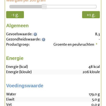
Weergave per 200 gram
-1 g.
+1 g.
Algemeen
Gevoelswaarde:
8,3
Gezondheidswaarde:
-
Productgroep:
Groente en peulvruchten
Energie
Energie (kcal)
48
kcal
Energie (kJoule)
206
kJoule
Voedingswaarde
Water
179,0
g
Eiwit
5,0
g
Vet
0,0
g