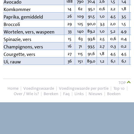
188
790
70,4
2,6
1,5
1,4
1
Avocado
14
62
95,1
0,6
2,2
1,8
0
Komkommer
26
109
91,5
1,0
4,5
3,5
0
Paprika, gemiddeld
29
125
90,0
3,3
2,0
1,5
0
Broccoli
33
140
89,2
1,0
5,2
4,9
0
Wortelen, vers, waspeen
15
63
93,6
2,5
0,6
0,4
0
Spinazie, vers
16
71
93,5
2,7
0,3
0,2
0
Champignons, vers
27
115
91,6
1,8
4,5
4,5
0
Courgette, vers
36
151
89,0
1,2
6,1
6,1
0
Ui, rauw
TOP
Home
|
Voedingswaarde
|
Voedingswaarde per portie
|
Top 10
|
Over / Wie is?
|
Bereken
|
Faq
|
Links
|
Nieuws
|
Boeken