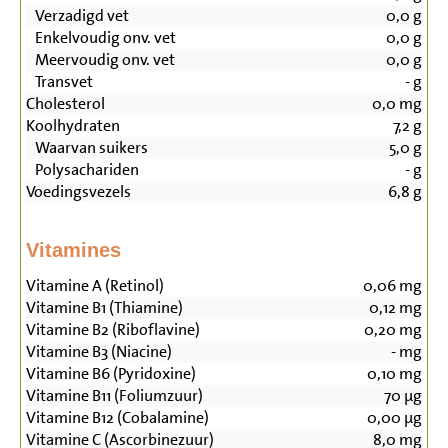
Verzadigd vet
0,0
g
Enkelvoudig onv. vet
0,0
g
Meervoudig onv. vet
0,0
g
Transvet
-
g
Cholesterol
0,0
mg
Koolhydraten
7,2
g
Waarvan suikers
5,0
g
Polysachariden
-
g
Voedingsvezels
6,8
g
Vitamines
Vitamine A (Retinol)
0,06
mg
Vitamine B1 (Thiamine)
0,12
mg
Vitamine B2 (Riboflavine)
0,20
mg
Vitamine B3 (Niacine)
-
mg
Vitamine B6 (Pyridoxine)
0,10
mg
Vitamine B11 (Foliumzuur)
70
µg
Vitamine B12 (Cobalamine)
0,00
µg
Vitamine C (Ascorbinezuur)
8,0
mg