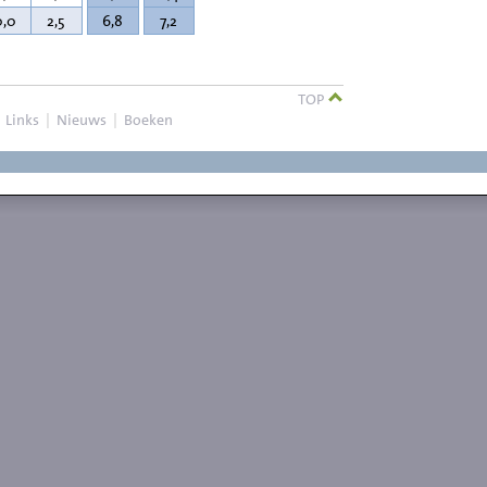
0,0
2,5
6,8
7,2
TOP
|
Links
|
Nieuws
|
Boeken