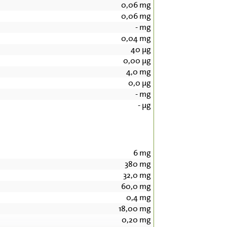
0,06
mg
0,06
mg
-
mg
0,04
mg
40
µg
0,00
µg
4,0
mg
0,0
µg
-
mg
-
µg
6
mg
380
mg
32,0
mg
60,0
mg
0,4
mg
18,00
mg
0,20
mg