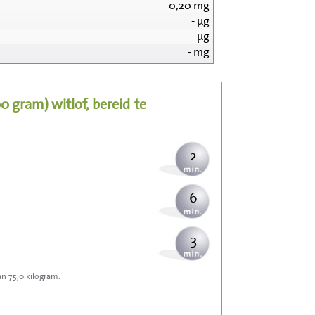
0,20
mg
-
µg
20
-
µg
-
mg
4
00 gram)
witlof, bereid
te
5
2
6
3
an 75,0 kilogram.
9