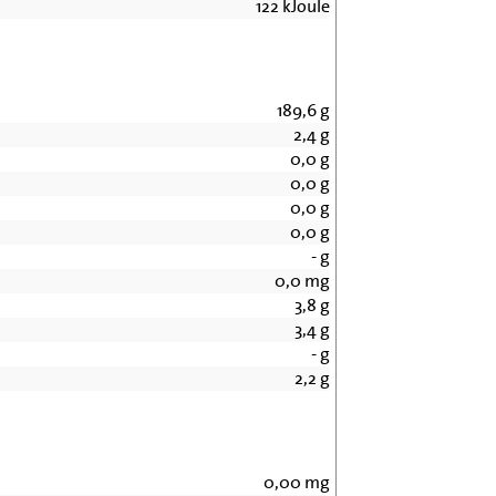
122
kJoule
189,6
g
2,4
g
0,0
g
0,0
g
0,0
g
0,0
g
-
g
0,0
mg
3,8
g
3,4
g
-
g
2,2
g
0,00
mg