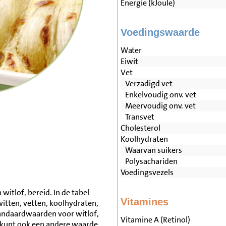
Energie (kJoule)
Voedingswaarde
Water
Eiwit
Vet
Verzadigd vet
Enkelvoudig onv. vet
Meervoudig onv. vet
Transvet
Cholesterol
Koolhydraten
Waarvan suikers
Polysachariden
Voedingsvezels
witlof, bereid. In de tabel
Vitamines
witten, vetten, koolhydraten,
andaardwaarden voor witlof,
Vitamine A (Retinol)
 kunt ook een andere waarde