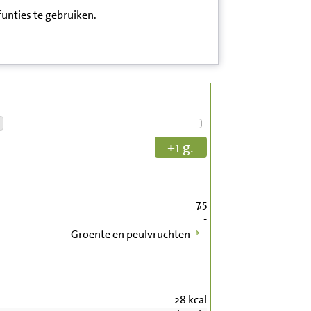
funties te gebruiken.
+1 g.
7,5
-
Groente en peulvruchten
28
kcal