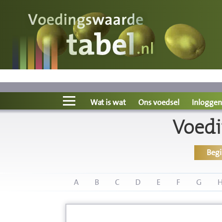
Voedingswaarde
Wat is wat?
Ons voedsel
Wat is wat
Ons voedsel
Inloggen
Voedi
Bereken
Beg
Nieuws
Boeken
A
B
C
D
E
F
G
Registreren