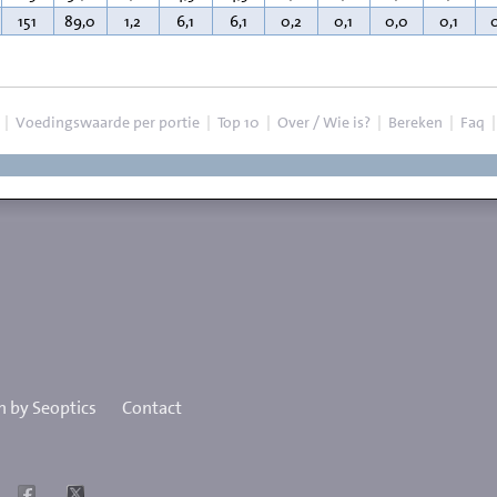
151
89,0
1,2
6,1
6,1
0,2
0,1
0,0
0,1
|
Voedingswaarde per portie
|
Top 10
|
Over / Wie is?
|
Bereken
|
Faq
 by Seoptics
Contact