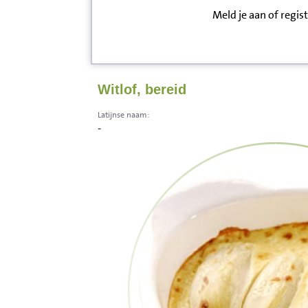
Meld je aan of regis
Inloggen
Contact
Witlof, bereid
Informatie
Latijnse naam:
-
Disclaimer