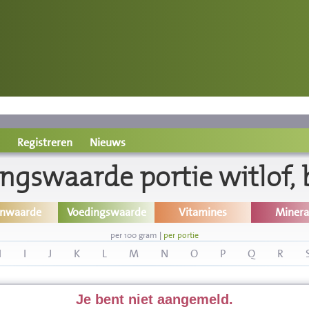
Registreren
Nieuws
ngswaarde portie witlof, 
inwaarde
Voedingswaarde
Vitamines
Minera
per 100 gram
|
per portie
H
I
J
K
L
M
N
O
P
Q
R
Je bent niet aangemeld.