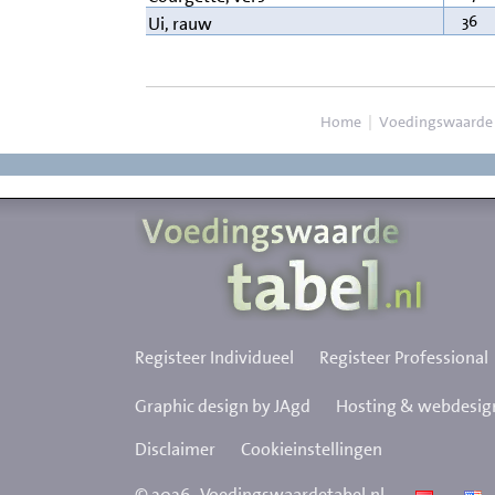
36
Ui, rauw
Home
|
Voedingswaarde
Registeer Individueel
Registeer Professional
Graphic design by JAgd
Hosting & webdesign
Disclaimer
Cookieinstellingen
©
2026
Voedingswaardetabel.nl