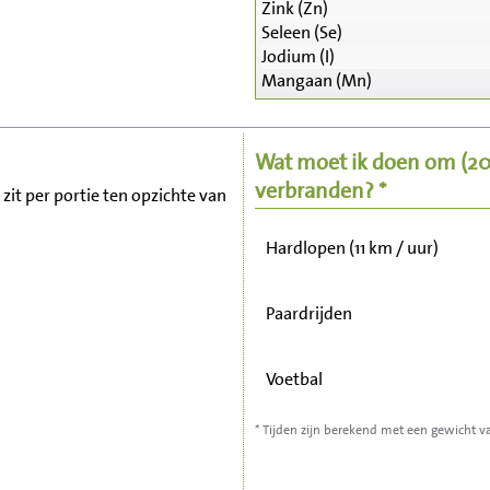
Zink (Zn)
Seleen (Se)
Zitten, tv kijken
Jodium (I)
Mangaan (Mn)
Fietsen (15 km/uur)
Wat moet ik doen om
(2
Wandelen (5 km/uur)
verbranden? *
 zit per portie ten opzichte van
Hardlopen (11 km / uur)
Paardrijden
Voetbal
* Tijden zijn berekend met een gewicht v
Stofzuigen