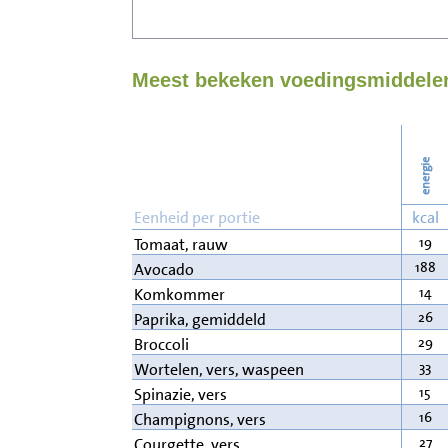
Meest bekeken voedingsmiddelen
energie
Eenheid per portie
kcal
19
Tomaat, rauw
188
Avocado
14
Komkommer
26
Paprika, gemiddeld
29
Broccoli
33
Wortelen, vers, waspeen
15
Spinazie, vers
16
Champignons, vers
27
Courgette, vers