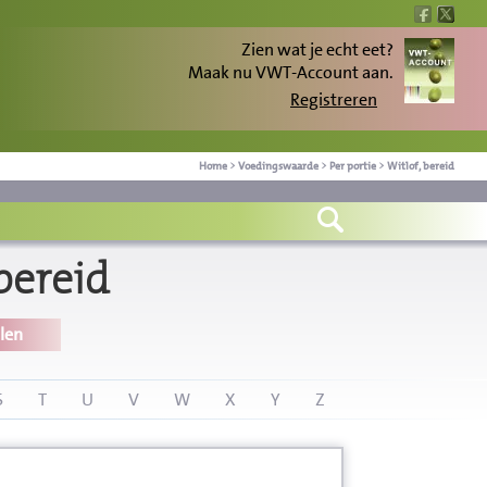
Zien wat je echt eet?
Maak nu VWT-Account aan.
Registreren
Home
>
Voedingswaarde
>
Per portie
>
Witlof, bereid
bereid
len
S
T
U
V
W
X
Y
Z