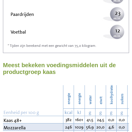
23
Paardrijden
12
Voetbal
* Tijden zijn berekend met een gewicht van 75,0 kilogram.
36
Stofzuigen
Meest bekeken voedingsmiddelen uit de
39
Strijken
productgroep kaas
45
Wassen
koolhydraten
energie
energie
suikers
water
eiwit
v
Eenheid per 100 g
kcal
kJ
g
g
g
g
382
1601
41,5
24,5
0,0
0,0
3
Kaas 48+
246
1029
56,9
20,0
4,6
0,0
1
Mozzarella