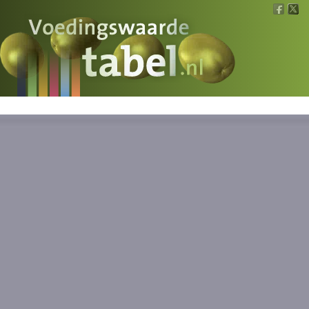
Voedingswaarde
Wat is wat?
Ons voedsel
Bereken
Nieuws
Boeken
Registreren
Inloggen