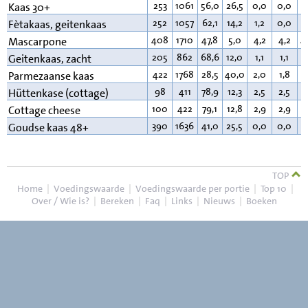
253
1061
56,0
26,5
0,0
0,0
1
Kaas 30+
252
1057
62,1
14,2
1,2
0,0
2
Fètakaas, geitenkaas
408
1710
47,8
5,0
4,2
4,2
4
Mascarpone
205
862
68,6
12,0
1,1
1,1
1
Geitenkaas, zacht
422
1768
28,5
40,0
2,0
1,8
2
Parmezaanse kaas
98
411
78,9
12,3
2,5
2,5
4
Hüttenkase (cottage)
100
422
79,1
12,8
2,9
2,9
4
Cottage cheese
390
1636
41,0
25,5
0,0
0,0
3
Goudse kaas 48+
TOP
Home
|
Voedingswaarde
|
Voedingswaarde per portie
|
Top 10
|
Over / Wie is?
|
Bereken
|
Faq
|
Links
|
Nieuws
|
Boeken