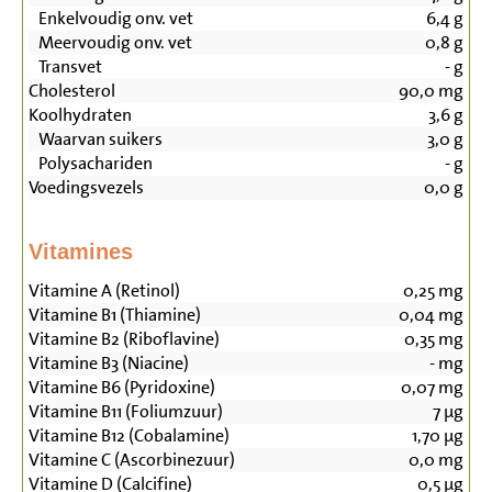
Enkelvoudig onv. vet
6,4
g
Meervoudig onv. vet
0,8
g
Transvet
-
g
Cholesterol
90,0
mg
Koolhydraten
3,6
g
Waarvan suikers
3,0
g
Polysachariden
-
g
Voedingsvezels
0,0
g
Vitamines
Vitamine A (Retinol)
0,25
mg
Vitamine B1 (Thiamine)
0,04
mg
Vitamine B2 (Riboflavine)
0,35
mg
Vitamine B3 (Niacine)
-
mg
Vitamine B6 (Pyridoxine)
0,07
mg
Vitamine B11 (Foliumzuur)
7
µg
Vitamine B12 (Cobalamine)
1,70
µg
Vitamine C (Ascorbinezuur)
0,0
mg
Vitamine D (Calcifine)
0,5
µg