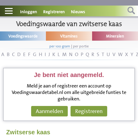
Contact
Inloggen
Registreren
Nieuws
Informatie
Voedingswaarde van zwitserse kaas
Voedingswaarde
Vitamines
Mineralen
Disclaimer
per 100 gram
|
per portie
A
B
C
D
E
F
G
H
I
J
K
L
M
N
O
P
Q
R
S
T
U
V
W
X
Y
Je bent niet aangemeld.
Meld je aan of registreer een account op
Voedingswaardetabel.nl om alle uitgebreide funties te
gebruiken.
Aanmelden
Registreren
Zwitserse kaas