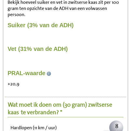
Bekijk hoeveel suiker en vet in zwitserse kaas zit per 100
gram ten opzichte van de ADH van een volwassen
persoon.
Suiker (3% van de ADH)
Vet (31% van de ADH)
82
PRAL-waarde
Zitten, tv kijken
+20,9
16
Fietsen (15 km/uur)
Wat moet ik doen om
(30 gram)
zwitserse
20
Wandelen (5 km/uur)
kaas
te verbranden? *
8
Hardlopen (11 km / uur)