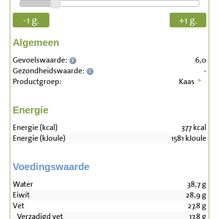
-1 g.
+1 g.
Algemeen
Gevoelswaarde:
6,0
Gezondheidswaarde:
-
Productgroep:
Kaas
Energie
Energie (kcal)
377
kcal
Energie (kJoule)
1581
kJoule
Voedingswaarde
Water
38,7
g
Eiwit
28,9
g
Vet
27,8
g
Verzadigd vet
17,8
g