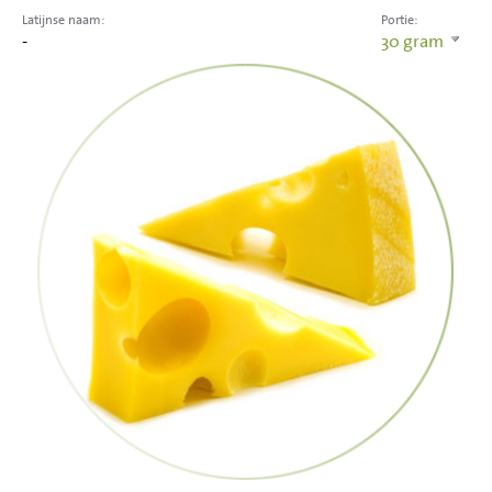
Latijnse naam:
Portie:
-
30
gram