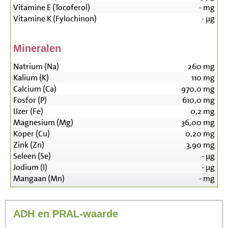
Vitamine E (Tocoferol)
-
mg
Vitamine K (Fylochinon)
-
µg
Mineralen
Natrium (Na)
260
mg
Kalium (K)
110
mg
Calcium (Ca)
970,0
mg
Fosfor (P)
610,0
mg
IJzer (Fe)
0,2
mg
Magnesium (Mg)
36,00
mg
Koper (Cu)
0,20
mg
Zink (Zn)
3,90
mg
Seleen (Se)
-
µg
Jodium (I)
-
µg
Mangaan (Mn)
-
mg
ADH en PRAL-waarde