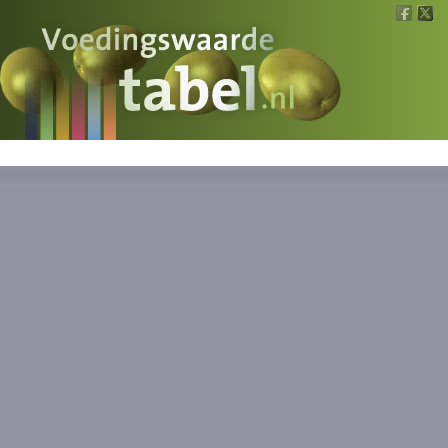
Voedingswaarde
Wat is wat?
Ons voedsel
Bereken
Nieuws
Boeken
Registreren
Inloggen