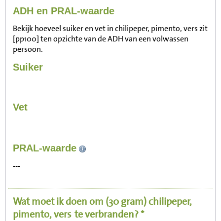
ADH en PRAL-waarde
Bekijk hoeveel suiker en vet in chilipeper, pimento, vers zit
[pp100] ten opzichte van de ADH van een volwassen
persoon.
Suiker
Vet
7
PRAL-waarde
Zitten, tv kijken
---
1
Fietsen (15 km/uur)
Wat moet ik doen om
(30 gram)
chilipeper,
2
Wandelen (5 km/uur)
pimento, vers
te verbranden? *