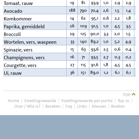
19
81
93,9
1,0
2,9
2,9
0
Tomaat, rauw
188
790
70,4
2,6
1,5
1,4
1
Avocado
14
62
95,1
0,6
2,2
1,8
0
Komkommer
26
109
91,5
1,0
4,5
3,5
0
Paprika, gemiddeld
29
125
90,0
3,3
2,0
1,5
0
Broccoli
33
140
89,2
1,0
5,2
4,9
0
Wortelen, vers, waspeen
15
63
93,6
2,5
0,6
0,4
0
Spinazie, vers
16
71
93,5
2,7
0,3
0,2
0
Champignons, vers
27
115
91,6
1,8
4,5
4,5
0
Courgette, vers
36
151
89,0
1,2
6,1
6,1
0
Ui, rauw
TOP
Home
|
Voedingswaarde
|
Voedingswaarde per portie
|
Top 10
|
Over / Wie is?
|
Bereken
|
Faq
|
Links
|
Nieuws
|
Boeken