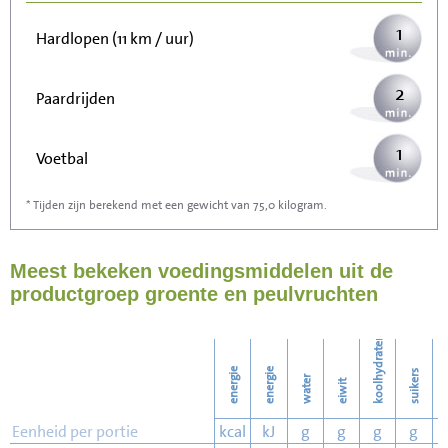
1
Hardlopen (11 km / uur)
2
Paardrijden
1
Voetbal
* Tijden zijn berekend met een gewicht van 75,0 kilogram.
3
Stofzuigen
Meest bekeken voedingsmiddelen uit de
3
Strijken
productgroep groente en peulvruchten
4
Wassen
koolhydraten
energie
energie
suikers
water
eiwit
v
Eenheid per portie
kcal
kJ
g
g
g
g