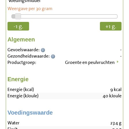
Voedingsmiddel
Weergave per 30 gram
-1 g.
+1 g.
Algemeen
Gevoelswaarde:
-
Gezondheidswaarde:
-
Productgroep:
Groente en peulvruchten
Energie
Energie (kcal)
9
kcal
Energie (kJoule)
40
kJoule
Voedingswaarde
Water
27,4
g