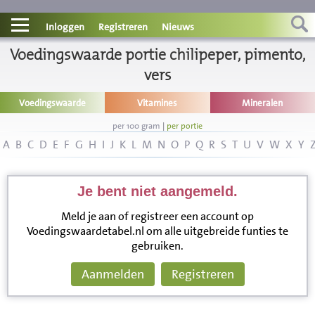
Contact
Inloggen
Registreren
Nieuws
Voedingswaarde portie chilipeper, pimento,
Informatie
vers
Disclaimer
Voedingswaarde
Vitamines
Mineralen
per 100 gram
|
per portie
A
B
C
D
E
F
G
H
I
J
K
L
M
N
O
P
Q
R
S
T
U
V
W
X
Y
Je bent niet aangemeld.
Meld je aan of registreer een account op
Voedingswaardetabel.nl om alle uitgebreide funties te
gebruiken.
Aanmelden
Registreren