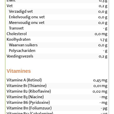
Eiwit
0,3
g
Vet
0,2
g
Verzadigd vet
0,0
g
Enkelvoudig onv. vet
0,0
g
Meervoudig onv. vet
0,0
g
Transvet
-
g
Cholesterol
0,0
mg
Koolhydraten
1,7
g
Waarvan suikers
0,0
g
Polysachariden
-
g
Voedingsvezels
0,2
g
Vitamines
Vitamine A (Retinol)
0,45
mg
Vitamine B1 (Thiamine)
0,01
mg
Vitamine B2 (Riboflavine)
0,02
mg
Vitamine B3 (Niacine)
-
mg
Vitamine B6 (Pyridoxine)
-
mg
Vitamine B11 (Foliumzuur)
-
µg
Vitamine B12 (Cobalamine)
-
µg