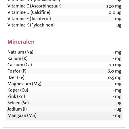
Vitamine C (Ascorbinezuur)
27,0
mg
Vitamine D (Calcifine)
0,0
µg
Vitamine E (Tocoferol)
-
mg
Vitamine K (Fylochinon)
-
µg
Mineralen
Natrium (Na)
-
mg
Kalium (K)
-
mg
Calcium (Ca)
2,1
mg
Fosfor (P)
6,0
mg
IJzer (Fe)
0,5
mg
Magnesium (Mg)
-
mg
Koper (Cu)
-
mg
Zink (Zn)
-
mg
Seleen (Se)
-
µg
Jodium (I)
-
µg
Mangaan (Mn)
-
mg