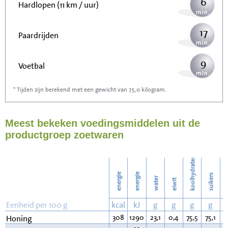
6
Hardlopen (11 km / uur)
17
Paardrijden
9
Voetbal
* Tijden zijn berekend met een gewicht van 75,0 kilogram.
27
Stofzuigen
Meest bekeken voedingsmiddelen uit de
29
Strijken
productgroep zoetwaren
34
Wassen
koolhydraten
energie
energie
suikers
water
eiwit
v
Eenheid per 100 g
kcal
kJ
g
g
g
g
308
1290
23,1
0,4
75,5
75,1
0
Honing