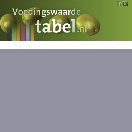
Voedingswaarde
Wat is wat?
Ons voedsel
Bereken
Nieuws
Boeken
Registreren
Inloggen