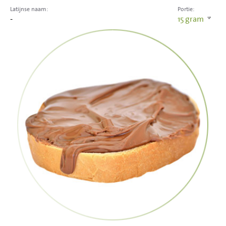
Latijnse naam:
Portie:
-
15
gram