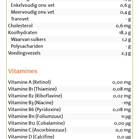
Enkelvoudig onv. vet
0,6
g
Meervoudig onv. vet
0,4
g
Transvet
-
g
Cholesterol
0,6
mg
Koolhydraten
18,2
g
Waarvan suikers
1,2
g
Polysachariden
-
g
Voedingsvezels
2,3
g
Vitamines
Vitamine A (Retinol)
0,00
mg
Vitamine B1 (Thiamine)
0,08
mg
Vitamine B2 (Riboflavine)
0,02
mg
Vitamine B3 (Niacine)
-
mg
Vitamine B6 (Pyridoxine)
0,08
mg
Vitamine B11 (Foliumzuur)
11
µg
Vitamine B12 (Cobalamine)
0,00
µg
Vitamine C (Ascorbinezuur)
0,0
mg
Vitamine D (Calcifine)
0,0
µg