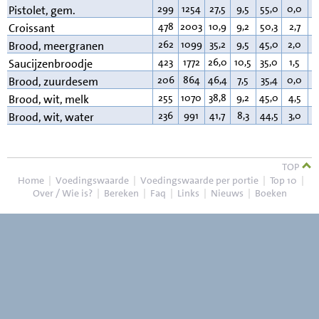
299
1254
27,5
9,5
55,0
0,0
3
Pistolet, gem.
478
2003
10,9
9,2
50,3
2,7
2
Croissant
262
1099
35,2
9,5
45,0
2,0
3
Brood, meergranen
423
1772
26,0
10,5
35,0
1,5
2
Saucijzenbroodje
206
864
46,4
7,5
35,4
0,0
2
Brood, zuurdesem
255
1070
38,8
9,2
45,0
4,5
3
Brood, wit, melk
236
991
41,7
8,3
44,5
3,0
2
Brood, wit, water
TOP
Home
|
Voedingswaarde
|
Voedingswaarde per portie
|
Top 10
|
Over / Wie is?
|
Bereken
|
Faq
|
Links
|
Nieuws
|
Boeken