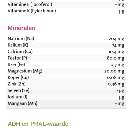
Vitamine E (Tocoferol)
-
mg
Vitamine K (Fylochinon)
-
µg
Mineralen
Natrium (Na)
204
mg
Kalium (K)
74
mg
Calcium (Ca)
10,4
mg
Fosfor (P)
80,0
mg
IJzer (Fe)
0,7
mg
Magnesium (Mg)
20,00
mg
Koper (Cu)
0,08
mg
Zink (Zn)
0,36
mg
Seleen (Se)
-
µg
Jodium (I)
-
µg
Mangaan (Mn)
-
mg
ADH en PRAL-waarde