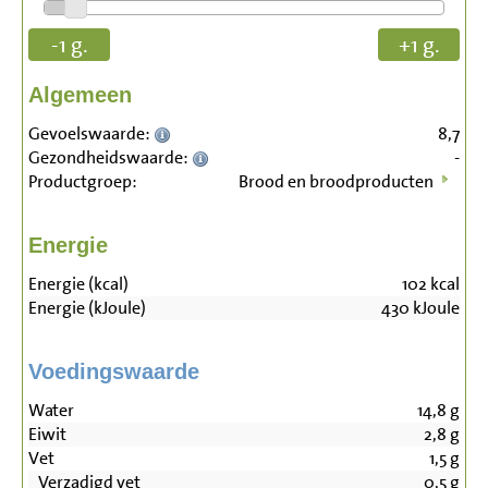
-1 g.
+1 g.
Algemeen
Gevoelswaarde:
8,7
Gezondheidswaarde:
-
Productgroep:
Brood en broodproducten
Energie
Energie (kcal)
102
kcal
Energie (kJoule)
430
kJoule
Voedingswaarde
Water
14,8
g
Eiwit
2,8
g
Vet
1,5
g
Verzadigd vet
0,5
g