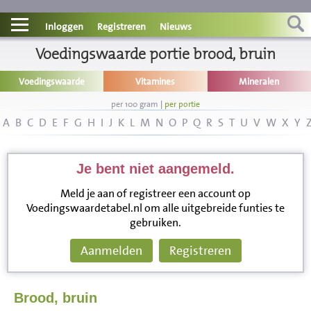
Contact
Inloggen
Registreren
Nieuws
Informatie
Voedingswaarde portie brood, bruin
Voedingswaarde
Vitamines
Mineralen
Disclaimer
per 100 gram
|
per portie
A
B
C
D
E
F
G
H
I
J
K
L
M
N
O
P
Q
R
S
T
U
V
W
X
Y
Je bent niet aangemeld.
Meld je aan of registreer een account op
Voedingswaardetabel.nl om alle uitgebreide funties te
gebruiken.
Aanmelden
Registreren
Brood, bruin