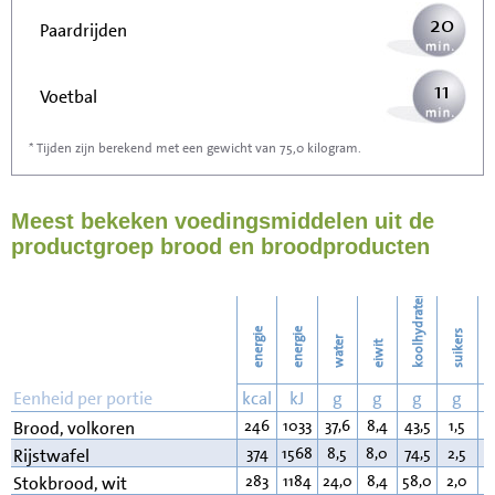
20
Paardrijden
11
Voetbal
* Tijden zijn berekend met een gewicht van 75,0 kilogram.
33
Stofzuigen
Meest bekeken voedingsmiddelen uit de
36
Strijken
productgroep brood en broodproducten
41
Wassen
koolhydraten
energie
energie
suikers
water
eiwit
v
Eenheid per portie
kcal
kJ
g
g
g
g
246
1033
37,6
8,4
43,5
1,5
2
Brood, volkoren
374
1568
8,5
8,0
74,5
2,5
3
Rijstwafel
283
1184
24,0
8,4
58,0
2,0
1
Stokbrood, wit