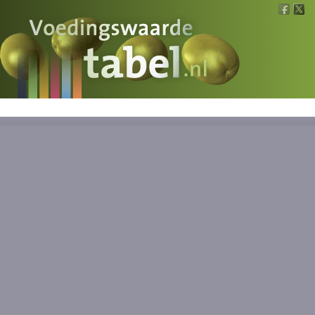
Voedingswaarde
Wat is wat?
Ons voedsel
Bereken
Nieuws
Boeken
Registreren
Inloggen