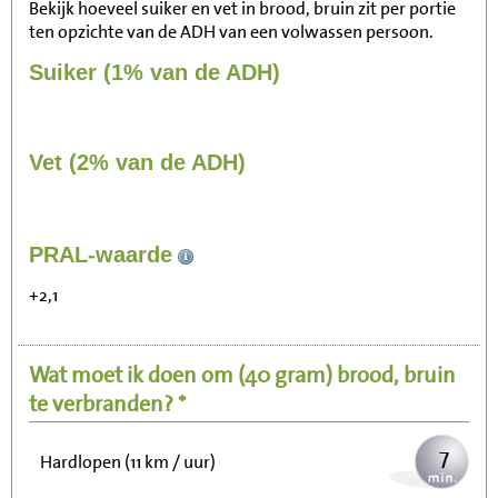
Bekijk hoeveel suiker en vet in brood, bruin zit per portie
ten opzichte van de ADH van een volwassen persoon.
Suiker (1% van de ADH)
Vet (2% van de ADH)
74
PRAL-waarde
Zitten, tv kijken
+2,1
15
Fietsen (15 km/uur)
Wat moet ik doen om
(40 gram)
brood, bruin
18
Wandelen (5 km/uur)
te verbranden? *
7
Hardlopen (11 km / uur)