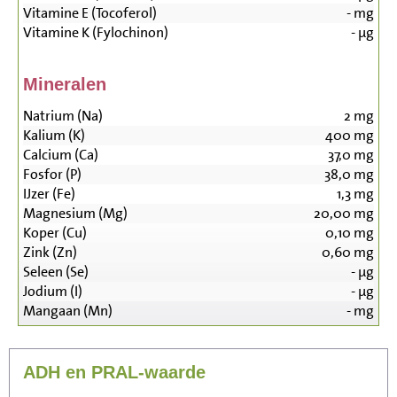
Vitamine E (Tocoferol)
-
mg
Vitamine K (Fylochinon)
-
µg
Mineralen
Natrium (Na)
2
mg
Kalium (K)
400
mg
Calcium (Ca)
37,0
mg
Fosfor (P)
38,0
mg
IJzer (Fe)
1,3
mg
Magnesium (Mg)
20,00
mg
Koper (Cu)
0,10
mg
Zink (Zn)
0,60
mg
Seleen (Se)
-
µg
Jodium (I)
-
µg
Mangaan (Mn)
-
mg
ADH en PRAL-waarde