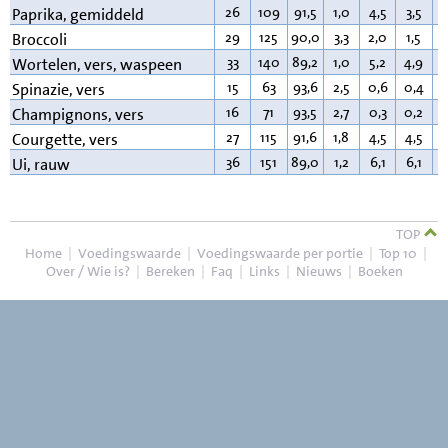
26
109
91,5
1,0
4,5
3,5
0
Paprika, gemiddeld
29
125
90,0
3,3
2,0
1,5
0
Broccoli
33
140
89,2
1,0
5,2
4,9
0
Wortelen, vers, waspeen
15
63
93,6
2,5
0,6
0,4
0
Spinazie, vers
16
71
93,5
2,7
0,3
0,2
0
Champignons, vers
27
115
91,6
1,8
4,5
4,5
0
Courgette, vers
36
151
89,0
1,2
6,1
6,1
0
Ui, rauw
TOP
Home
|
Voedingswaarde
|
Voedingswaarde per portie
|
Top 10
|
Over / Wie is?
|
Bereken
|
Faq
|
Links
|
Nieuws
|
Boeken