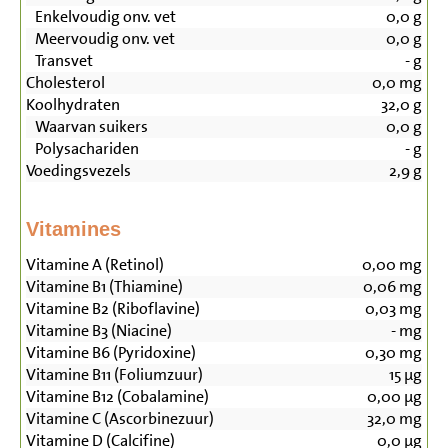
Enkelvoudig onv. vet
0,0
g
Meervoudig onv. vet
0,0
g
Transvet
-
g
Cholesterol
0,0
mg
Koolhydraten
32,0
g
Waarvan suikers
0,0
g
Polysachariden
-
g
Voedingsvezels
2,9
g
Vitamines
Vitamine A (Retinol)
0,00
mg
Vitamine B1 (Thiamine)
0,06
mg
Vitamine B2 (Riboflavine)
0,03
mg
Vitamine B3 (Niacine)
-
mg
Vitamine B6 (Pyridoxine)
0,30
mg
Vitamine B11 (Foliumzuur)
15
µg
Vitamine B12 (Cobalamine)
0,00
µg
Vitamine C (Ascorbinezuur)
32,0
mg
Vitamine D (Calcifine)
0,0
µg