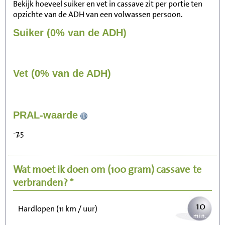
Bekijk hoeveel suiker en vet in cassave zit per portie ten
opzichte van de ADH van een volwassen persoon.
Suiker (0% van de ADH)
Vet (0% van de ADH)
103
PRAL-waarde
Zitten, tv kijken
-7,5
21
Fietsen (15 km/uur)
Wat moet ik doen om
(100 gram)
cassave
te
25
Wandelen (5 km/uur)
verbranden? *
10
Hardlopen (11 km / uur)