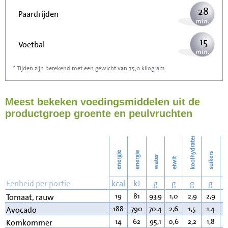
28
Paardrijden
15
Voetbal
* Tijden zijn berekend met een gewicht van 75,0 kilogram.
45
Stofzuigen
Meest bekeken voedingsmiddelen uit de
49
Strijken
productgroep groente en peulvruchten
56
Wassen
koolhydraten
energie
energie
suikers
water
eiwit
v
Eenheid per portie
kcal
kJ
g
g
g
g
19
81
93,9
1,0
2,9
2,9
0
Tomaat, rauw
188
790
70,4
2,6
1,5
1,4
1
Avocado
14
62
95,1
0,6
2,2
1,8
0
Komkommer