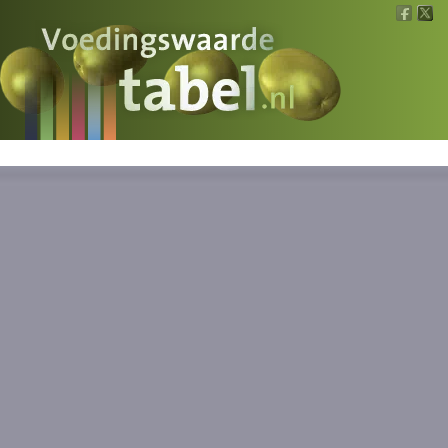
Voedingswaarde
Wat is wat?
Ons voedsel
Bereken
Nieuws
Boeken
Registreren
Inloggen