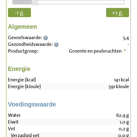
-1 g.
+1 g.
Algemeen
Gevoelswaarde:
5,4
Gezondheidswaarde:
-
Productgroep:
Groente en peulvruchten
Energie
Energie (kcal)
141
kcal
Energie (kJoule)
591
kJoule
Voedingswaarde
Water
62,9
g
Eiwit
1,0
g
Vet
0,2
g
Verzadigd vet
0,0
g