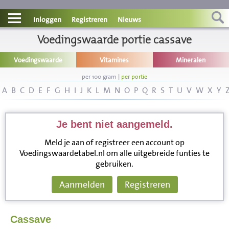
Contact
Inloggen
Registreren
Nieuws
Informatie
Voedingswaarde portie cassave
Voedingswaarde
Vitamines
Mineralen
Disclaimer
per 100 gram
|
per portie
A
B
C
D
E
F
G
H
I
J
K
L
M
N
O
P
Q
R
S
T
U
V
W
X
Y
Je bent niet aangemeld.
Meld je aan of registreer een account op
Voedingswaardetabel.nl om alle uitgebreide funties te
gebruiken.
Aanmelden
Registreren
Cassave