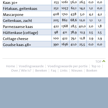
253
1061
56,0
26,5
0,0
0,0
1
Kaas 30+
252
1057
62,1
14,2
1,2
0,0
2
Fètakaas, geitenkaas
408
1710
47,8
5,0
4,2
4,2
4
Mascarpone
205
862
68,6
12,0
1,1
1,1
1
Geitenkaas, zacht
422
1768
28,5
40,0
2,0
1,8
2
Parmezaanse kaas
98
411
78,9
12,3
2,5
2,5
4
Hüttenkase (cottage)
100
422
79,1
12,8
2,9
2,9
4
Cottage cheese
390
1636
41,0
25,5
0,0
0,0
3
Goudse kaas 48+
TOP
Home
|
Voedingswaarde
|
Voedingswaarde per portie
|
Top 10
|
Over / Wie is?
|
Bereken
|
Faq
|
Links
|
Nieuws
|
Boeken