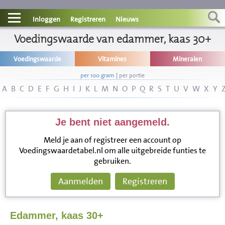
Contact
Inloggen
Registreren
Nieuws
Informatie
Voedingswaarde van edammer, kaas 30+
Voedingswaarde
Vitamines
Mineralen
Disclaimer
per 100 gram
|
per portie
A
B
C
D
E
F
G
H
I
J
K
L
M
N
O
P
Q
R
S
T
U
V
W
X
Y
Je bent niet aangemeld.
Meld je aan of registreer een account op
Voedingswaardetabel.nl om alle uitgebreide funties te
gebruiken.
Aanmelden
Registreren
Edammer, kaas 30+