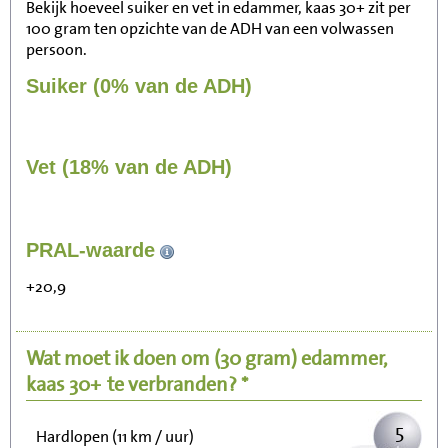
Bekijk hoeveel suiker en vet in edammer, kaas 30+ zit per
100 gram ten opzichte van de ADH van een volwassen
persoon.
Suiker (0% van de ADH)
Vet (18% van de ADH)
55
PRAL-waarde
Zitten, tv kijken
+20,9
11
Fietsen (15 km/uur)
Wat moet ik doen om
(30 gram)
edammer,
13
Wandelen (5 km/uur)
kaas 30+
te verbranden? *
5
Hardlopen (11 km / uur)