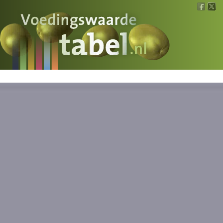
Voedingswaarde
Wat is wat?
Ons voedsel
Bereken
Nieuws
Boeken
Registreren
Inloggen