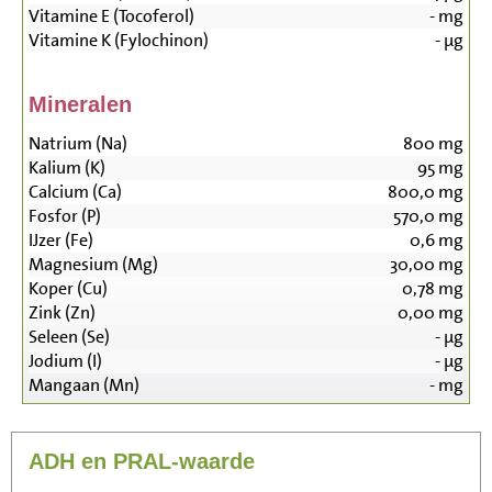
Vitamine E (Tocoferol)
-
mg
Vitamine K (Fylochinon)
-
µg
Mineralen
Natrium (Na)
800
mg
Kalium (K)
95
mg
Calcium (Ca)
800,0
mg
Fosfor (P)
570,0
mg
IJzer (Fe)
0,6
mg
Magnesium (Mg)
30,00
mg
Koper (Cu)
0,78
mg
Zink (Zn)
0,00
mg
Seleen (Se)
-
µg
Jodium (I)
-
µg
Mangaan (Mn)
-
mg
ADH en PRAL-waarde