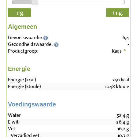
-1 g.
+1 g.
Algemeen
Gevoelswaarde:
6,4
Gezondheidswaarde:
-
Productgroep:
Kaas
Energie
Energie (kcal)
250
kcal
Energie (kJoule)
1048
kJoule
Voedingswaarde
Water
52,4
g
Eiwit
26,4
g
Vet
16,2
g
Verzadigd vet
10,7
g