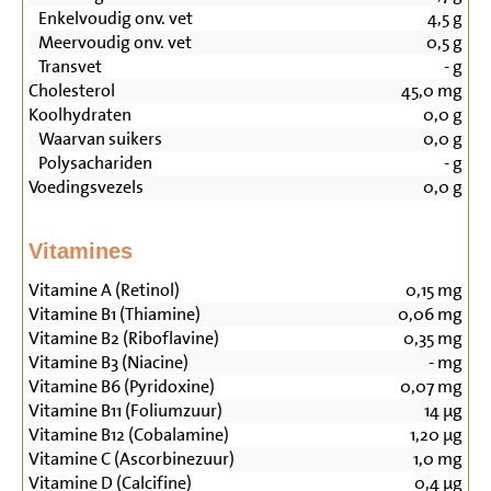
Enkelvoudig onv. vet
4,5
g
Meervoudig onv. vet
0,5
g
Transvet
-
g
Cholesterol
45,0
mg
Koolhydraten
0,0
g
Waarvan suikers
0,0
g
Polysachariden
-
g
Voedingsvezels
0,0
g
Vitamines
Vitamine A (Retinol)
0,15
mg
Vitamine B1 (Thiamine)
0,06
mg
Vitamine B2 (Riboflavine)
0,35
mg
Vitamine B3 (Niacine)
-
mg
Vitamine B6 (Pyridoxine)
0,07
mg
Vitamine B11 (Foliumzuur)
14
µg
Vitamine B12 (Cobalamine)
1,20
µg
Vitamine C (Ascorbinezuur)
1,0
mg
Vitamine D (Calcifine)
0,4
µg