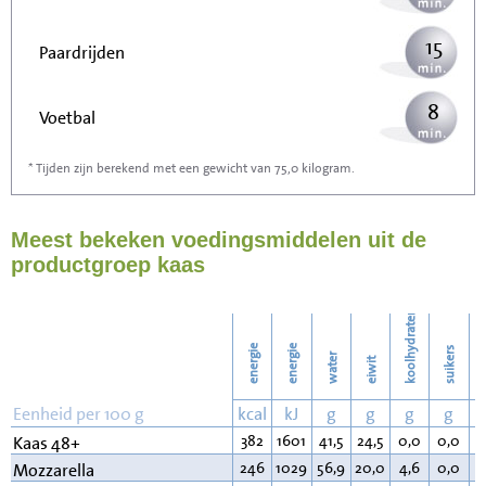
15
Paardrijden
8
Voetbal
* Tijden zijn berekend met een gewicht van 75,0 kilogram.
24
Stofzuigen
Meest bekeken voedingsmiddelen uit de
26
Strijken
productgroep kaas
30
Wassen
koolhydraten
energie
energie
suikers
water
eiwit
v
Eenheid per 100 g
kcal
kJ
g
g
g
g
382
1601
41,5
24,5
0,0
0,0
3
Kaas 48+
246
1029
56,9
20,0
4,6
0,0
1
Mozzarella