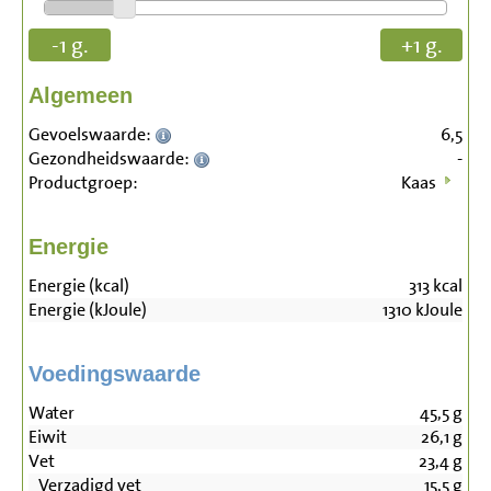
-1 g.
+1 g.
Algemeen
Gevoelswaarde:
6,5
Gezondheidswaarde:
-
Productgroep:
Kaas
Energie
Energie (kcal)
313
kcal
Energie (kJoule)
1310
kJoule
Voedingswaarde
Water
45,5
g
Eiwit
26,1
g
Vet
23,4
g
Verzadigd vet
15,5
g