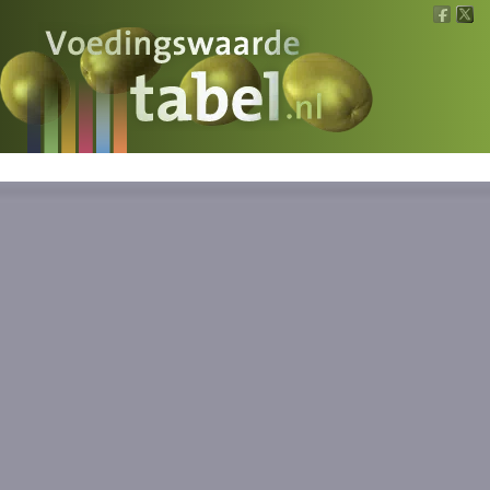
Voedingswaarde
Wat is wat?
Ons voedsel
Bereken
Nieuws
Boeken
Registreren
Inloggen