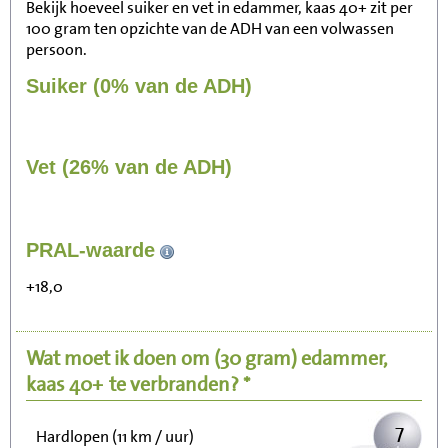
Bekijk hoeveel suiker en vet in edammer, kaas 40+ zit per
100 gram ten opzichte van de ADH van een volwassen
persoon.
Suiker (0% van de ADH)
Vet (26% van de ADH)
68
PRAL-waarde
Zitten, tv kijken
+18,0
14
Fietsen (15 km/uur)
Wat moet ik doen om
(30 gram)
edammer,
17
Wandelen (5 km/uur)
kaas 40+
te verbranden? *
7
Hardlopen (11 km / uur)