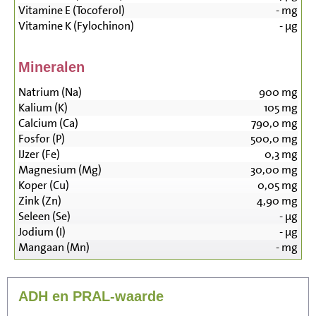
Vitamine E (Tocoferol)
-
mg
Vitamine K (Fylochinon)
-
µg
Mineralen
Natrium (Na)
900
mg
Kalium (K)
105
mg
Calcium (Ca)
790,0
mg
Fosfor (P)
500,0
mg
IJzer (Fe)
0,3
mg
Magnesium (Mg)
30,00
mg
Koper (Cu)
0,05
mg
Zink (Zn)
4,90
mg
Seleen (Se)
-
µg
Jodium (I)
-
µg
Mangaan (Mn)
-
mg
ADH en PRAL-waarde