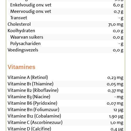
Enkelvoudig onv. vet
6,0
g
Meervoudig onv. vet
0,7
g
Transvet
-
g
Cholesterol
71,0
mg
Koolhydraten
0,0
g
Waarvan suikers
0,0
g
Polysachariden
-
g
Voedingsvezels
0,0
g
Vitamines
Vitamine A (Retinol)
0,23
mg
Vitamine B1 (Thiamine)
0,05
mg
Vitamine B2 (Riboflavine)
0,37
mg
Vitamine B3 (Niacine)
-
mg
Vitamine B6 (Pyridoxine)
0,07
mg
Vitamine B11 (Foliumzuur)
12
µg
Vitamine B12 (Cobalamine)
1,90
µg
Vitamine C (Ascorbinezuur)
1,0
mg
Vitamine D (Calcifine)
0,4
µg