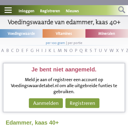
Contact
Inloggen
Registreren
Nieuws
Informatie
Voedingswaarde van edammer, kaas 40+
Voedingswaarde
Vitamines
Mineralen
Disclaimer
per 100 gram
|
per portie
A
B
C
D
E
F
G
H
I
J
K
L
M
N
O
P
Q
R
S
T
U
V
W
X
Y
Je bent niet aangemeld.
Meld je aan of registreer een account op
Voedingswaardetabel.nl om alle uitgebreide funties te
gebruiken.
Aanmelden
Registreren
Edammer, kaas 40+