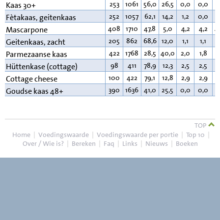
253
1061
56,0
26,5
0,0
0,0
1
Kaas 30+
252
1057
62,1
14,2
1,2
0,0
2
Fètakaas, geitenkaas
408
1710
47,8
5,0
4,2
4,2
4
Mascarpone
205
862
68,6
12,0
1,1
1,1
1
Geitenkaas, zacht
422
1768
28,5
40,0
2,0
1,8
2
Parmezaanse kaas
98
411
78,9
12,3
2,5
2,5
4
Hüttenkase (cottage)
100
422
79,1
12,8
2,9
2,9
4
Cottage cheese
390
1636
41,0
25,5
0,0
0,0
3
Goudse kaas 48+
TOP
Home
|
Voedingswaarde
|
Voedingswaarde per portie
|
Top 10
|
Over / Wie is?
|
Bereken
|
Faq
|
Links
|
Nieuws
|
Boeken