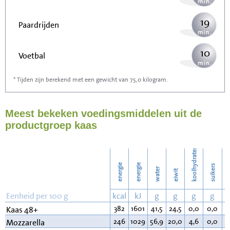
19
Paardrijden
10
Voetbal
* Tijden zijn berekend met een gewicht van 75,0 kilogram.
30
Stofzuigen
Meest bekeken voedingsmiddelen uit de
33
Strijken
productgroep kaas
38
Wassen
koolhydraten
energie
energie
suikers
water
eiwit
v
Eenheid per 100 g
kcal
kJ
g
g
g
g
382
1601
41,5
24,5
0,0
0,0
3
Kaas 48+
246
1029
56,9
20,0
4,6
0,0
1
Mozzarella