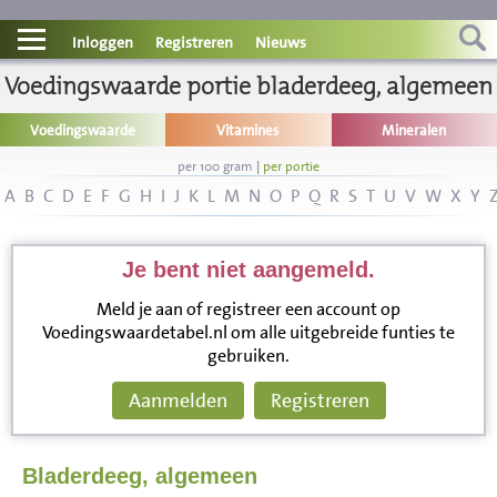
Contact
Inloggen
Registreren
Nieuws
Voedingswaarde portie bladerdeeg, algemeen
Informatie
Voedingswaarde
Vitamines
Mineralen
Disclaimer
per 100 gram
|
per portie
A
B
C
D
E
F
G
H
I
J
K
L
M
N
O
P
Q
R
S
T
U
V
W
X
Y
Je bent niet aangemeld.
Meld je aan of registreer een account op
Voedingswaardetabel.nl om alle uitgebreide funties te
gebruiken.
Aanmelden
Registreren
Bladerdeeg, algemeen