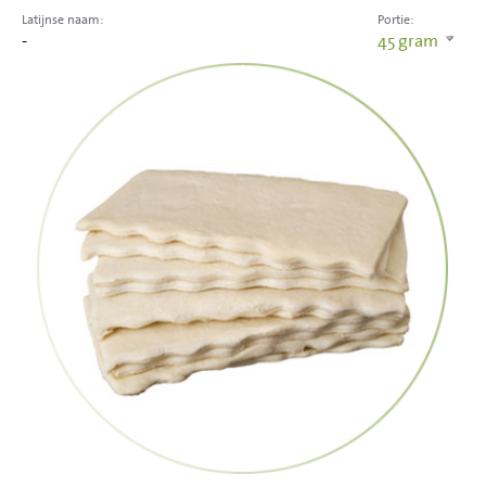
Latijnse naam:
Portie:
-
45
gram