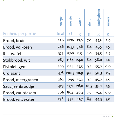
68
Wassen
koolhydraten
energie
energie
suikers
water
eiwit
v
Eenheid per portie
kcal
kJ
g
g
g
g
256
1076
37,0
7,0
45,6
2,9
3
Brood, bruin
246
1033
37,6
8,4
43,5
1,5
2
Brood, volkoren
374
1568
8,5
8,0
74,5
2,5
3
Rijstwafel
283
1184
24,0
8,4
58,0
2,0
1
Stokbrood, wit
299
1254
27,5
9,5
55,0
0,0
3
Pistolet, gem.
478
2003
10,9
9,2
50,3
2,7
2
Croissant
262
1099
35,2
9,5
45,0
2,0
3
Brood, meergranen
423
1772
26,0
10,5
35,0
1,5
2
Saucijzenbroodje
206
864
46,4
7,5
35,4
0,0
2
Brood, zuurdesem
236
991
41,7
8,3
44,5
3,0
2
Brood, wit, water