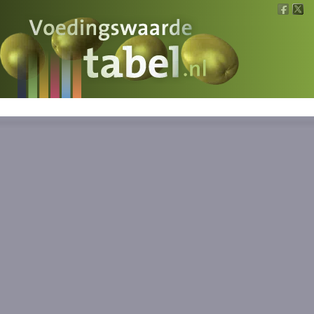
Voedingswaarde
Wat is wat?
Ons voedsel
Bereken
Nieuws
Boeken
Registreren
Inloggen