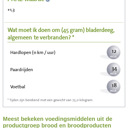
Zitten, tv kijken
+1,3
25
Fietsen (15 km/uur)
Wat moet ik doen om
(45 gram)
bladerdeeg,
30
Wandelen (5 km/uur)
algemeen
te verbranden? *
12
Hardlopen (11 km / uur)
34
Paardrijden
18
Voetbal
* Tijden zijn berekend met een gewicht van 75,0 kilogram.
55
Stofzuigen
Meest bekeken voedingsmiddelen uit de
59
Strijken
productgroep brood en broodproducten