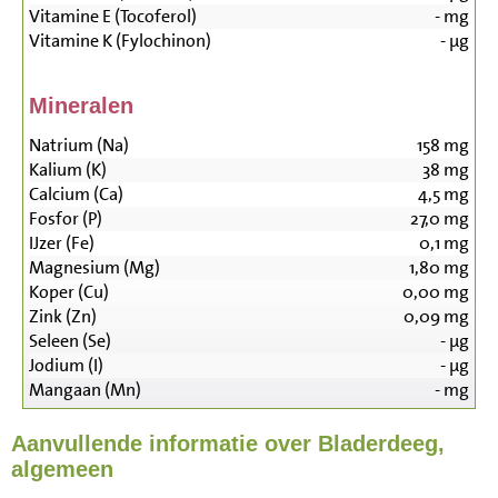
Vitamine E (Tocoferol)
-
mg
Vitamine K (Fylochinon)
-
µg
Mineralen
Natrium (Na)
158
mg
Kalium (K)
38
mg
Calcium (Ca)
4,5
mg
Fosfor (P)
27,0
mg
IJzer (Fe)
0,1
mg
Magnesium (Mg)
1,80
mg
Koper (Cu)
0,00
mg
Zink (Zn)
0,09
mg
Seleen (Se)
-
µg
Jodium (I)
-
µg
Mangaan (Mn)
-
mg
Aanvullende informatie over Bladerdeeg,
algemeen