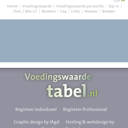
TOP
Home
|
Voedingswaarde
|
Voedingswaarde per portie
|
Top 10
|
Over / Wie is?
|
Bereken
|
Faq
|
Links
|
Nieuws
|
Boeken
Registeer Individueel
Registeer Professional
Graphic design by JAgd
Hosting & webdesign by