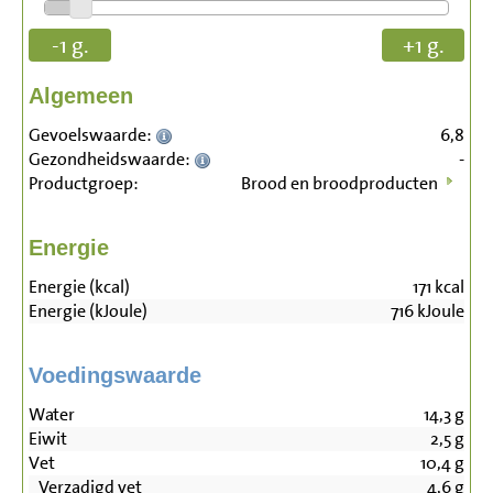
-1 g.
+1 g.
Algemeen
Gevoelswaarde:
6,8
Gezondheidswaarde:
-
Productgroep:
Brood en broodproducten
Energie
Energie (kcal)
171
kcal
Energie (kJoule)
716
kJoule
Voedingswaarde
Water
14,3
g
Eiwit
2,5
g
Vet
10,4
g
Verzadigd vet
4,6
g