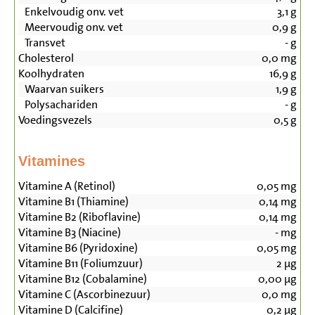
Enkelvoudig onv. vet
3,1
g
Meervoudig onv. vet
0,9
g
Transvet
-
g
Cholesterol
0,0
mg
Koolhydraten
16,9
g
Waarvan suikers
1,9
g
Polysachariden
-
g
Voedingsvezels
0,5
g
Vitamines
Vitamine A (Retinol)
0,05
mg
Vitamine B1 (Thiamine)
0,14
mg
Vitamine B2 (Riboflavine)
0,14
mg
Vitamine B3 (Niacine)
-
mg
Vitamine B6 (Pyridoxine)
0,05
mg
Vitamine B11 (Foliumzuur)
2
µg
Vitamine B12 (Cobalamine)
0,00
µg
Vitamine C (Ascorbinezuur)
0,0
mg
Vitamine D (Calcifine)
0,2
µg