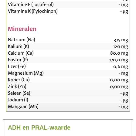
Vitamine E (Tocoferol)
-
mg
Vitamine K (Fylochinon)
-
µg
Mineralen
Natrium (Na)
375
mg
Kalium (K)
120
mg
Calcium (Ca)
80,0
mg
Fosfor (P)
170,0
mg
IJzer (Fe)
0,6
mg
Magnesium (Mg)
-
mg
Koper (Cu)
0,00
mg
Zink (Zn)
0,00
mg
Seleen (Se)
-
µg
Jodium (I)
-
µg
Mangaan (Mn)
-
mg
ADH en PRAL-waarde