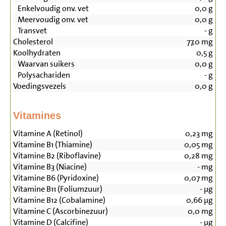
Enkelvoudig onv. vet
0,0
g
Meervoudig onv. vet
0,0
g
Transvet
-
g
Cholesterol
77,0
mg
Koolhydraten
0,5
g
Waarvan suikers
0,0
g
Polysachariden
-
g
Voedingsvezels
0,0
g
Vitamines
Vitamine A (Retinol)
0,23
mg
Vitamine B1 (Thiamine)
0,05
mg
Vitamine B2 (Riboflavine)
0,28
mg
Vitamine B3 (Niacine)
-
mg
Vitamine B6 (Pyridoxine)
0,07
mg
Vitamine B11 (Foliumzuur)
-
µg
Vitamine B12 (Cobalamine)
0,66
µg
Vitamine C (Ascorbinezuur)
0,0
mg
Vitamine D (Calcifine)
-
µg