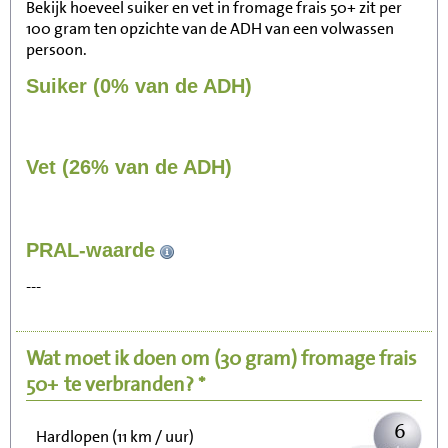
Bekijk hoeveel suiker en vet in fromage frais 50+ zit per
100 gram ten opzichte van de ADH van een volwassen
persoon.
Suiker (0% van de ADH)
Vet (26% van de ADH)
58
PRAL-waarde
Zitten, tv kijken
---
12
Fietsen (15 km/uur)
Wat moet ik doen om
(30 gram)
fromage frais
14
Wandelen (5 km/uur)
50+
te verbranden? *
6
Hardlopen (11 km / uur)