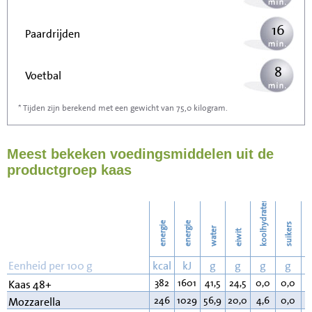
16
Paardrijden
8
Voetbal
* Tijden zijn berekend met een gewicht van 75,0 kilogram.
25
Stofzuigen
Meest bekeken voedingsmiddelen uit de
28
Strijken
productgroep kaas
32
Wassen
koolhydraten
energie
energie
suikers
water
eiwit
v
Eenheid per 100 g
kcal
kJ
g
g
g
g
382
1601
41,5
24,5
0,0
0,0
3
Kaas 48+
246
1029
56,9
20,0
4,6
0,0
1
Mozzarella