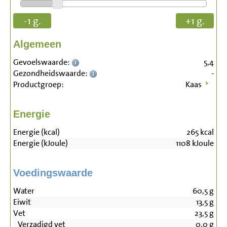
-1 g.
+1 g.
Algemeen
Gevoelswaarde:
5,4
Gezondheidswaarde:
-
Productgroep:
Kaas
Energie
Energie (kcal)
265
kcal
Energie (kJoule)
1108
kJoule
Voedingswaarde
Water
60,5
g
Eiwit
13,5
g
Vet
23,5
g
Verzadigd vet
0,0
g