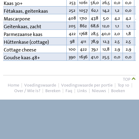
253
1061
56,0
26,5
0,0
0,0
1
Kaas 30+
252
1057
62,1
14,2
1,2
0,0
2
Fètakaas, geitenkaas
408
1710
47,8
5,0
4,2
4,2
4
Mascarpone
205
862
68,6
12,0
1,1
1,1
1
Geitenkaas, zacht
422
1768
28,5
40,0
2,0
1,8
2
Parmezaanse kaas
98
411
78,9
12,3
2,5
2,5
4
Hüttenkase (cottage)
100
422
79,1
12,8
2,9
2,9
4
Cottage cheese
390
1636
41,0
25,5
0,0
0,0
3
Goudse kaas 48+
TOP
Home
|
Voedingswaarde
|
Voedingswaarde per portie
|
Top 10
|
Over / Wie is?
|
Bereken
|
Faq
|
Links
|
Nieuws
|
Boeken