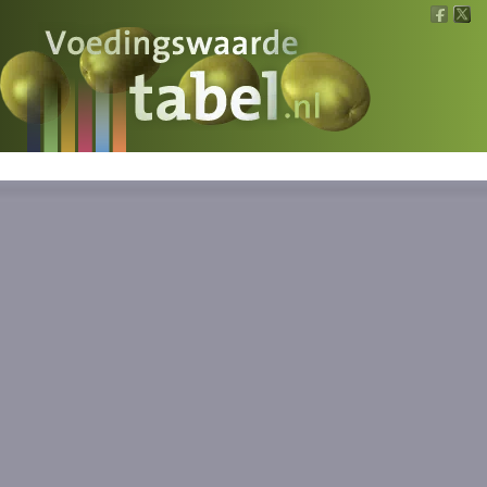
Voedingswaarde
Wat is wat?
Ons voedsel
Bereken
Nieuws
Boeken
Registreren
Inloggen