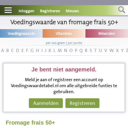
Contact
Inloggen
Registreren
Nieuws
Informatie
Voedingswaarde van fromage frais 50+
Voedingswaarde
Vitamines
Mineralen
Disclaimer
per 100 gram
|
per portie
A
B
C
D
E
F
G
H
I
J
K
L
M
N
O
P
Q
R
S
T
U
V
W
X
Y
Je bent niet aangemeld.
Meld je aan of registreer een account op
Voedingswaardetabel.nl om alle uitgebreide funties te
gebruiken.
Aanmelden
Registreren
Fromage frais 50+