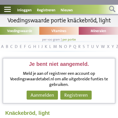
Contact
Inloggen
Registreren
Nieuws
Informatie
Voedingswaarde portie knäckebröd, light
Voedingswaarde
Vitamines
Mineralen
Disclaimer
per 100 gram
|
per portie
A
B
C
D
E
F
G
H
I
J
K
L
M
N
O
P
Q
R
S
T
U
V
W
X
Y
Je bent niet aangemeld.
Meld je aan of registreer een account op
Voedingswaardetabel.nl om alle uitgebreide funties te
gebruiken.
Aanmelden
Registreren
Knäckebröd, light