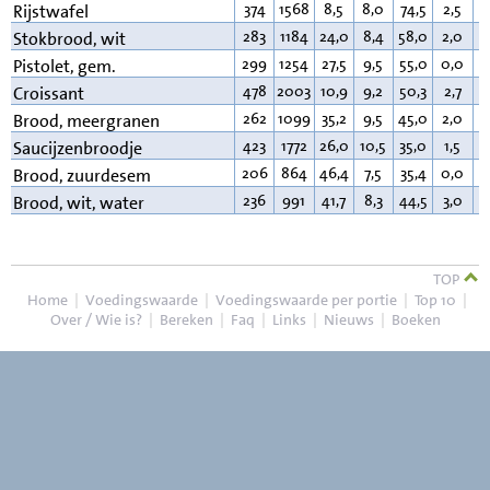
374
1568
8,5
8,0
74,5
2,5
3
Rijstwafel
283
1184
24,0
8,4
58,0
2,0
1
Stokbrood, wit
299
1254
27,5
9,5
55,0
0,0
3
Pistolet, gem.
478
2003
10,9
9,2
50,3
2,7
2
Croissant
262
1099
35,2
9,5
45,0
2,0
3
Brood, meergranen
423
1772
26,0
10,5
35,0
1,5
2
Saucijzenbroodje
206
864
46,4
7,5
35,4
0,0
2
Brood, zuurdesem
236
991
41,7
8,3
44,5
3,0
2
Brood, wit, water
TOP
Home
|
Voedingswaarde
|
Voedingswaarde per portie
|
Top 10
|
Over / Wie is?
|
Bereken
|
Faq
|
Links
|
Nieuws
|
Boeken