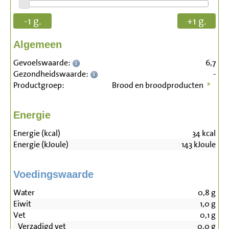
-1 g.
+1 g.
Algemeen
Gevoelswaarde:
6,7
Gezondheidswaarde:
-
Productgroep:
Brood en broodproducten
Energie
Energie (kcal)
34
kcal
Energie (kJoule)
143
kJoule
Voedingswaarde
Water
0,8
g
Eiwit
1,0
g
Vet
0,1
g
Verzadigd vet
0,0
g