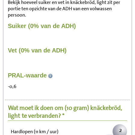
Bekijk hoeveel suiker en vet in knäckebröd, light zit per
portie ten opzichte van de ADH van een volwassen
persoon.
Suiker (0% van de ADH)
Vet (0% van de ADH)
25
PRAL-waarde
Zitten, tv kijken
-0,6
5
Fietsen (15 km/uur)
Wat moet ik doen om
(10 gram)
knäckebröd,
6
Wandelen (5 km/uur)
light
te verbranden? *
2
Hardlopen (11 km / uur)