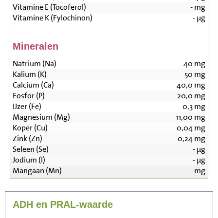
Vitamine E (Tocoferol)
-
mg
Vitamine K (Fylochinon)
-
µg
Mineralen
Natrium (Na)
40
mg
Kalium (K)
50
mg
Calcium (Ca)
40,0
mg
Fosfor (P)
20,0
mg
IJzer (Fe)
0,3
mg
Magnesium (Mg)
11,00
mg
Koper (Cu)
0,04
mg
Zink (Zn)
0,24
mg
Seleen (Se)
-
µg
Jodium (I)
-
µg
Mangaan (Mn)
-
mg
ADH en PRAL-waarde