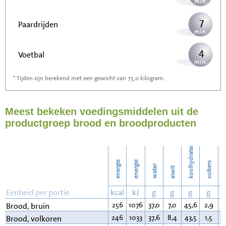
7
Paardrijden
4
Voetbal
* Tijden zijn berekend met een gewicht van 75,0 kilogram.
11
Stofzuigen
Meest bekeken voedingsmiddelen uit de
12
Strijken
productgroep brood en broodproducten
14
Wassen
koolhydraten
energie
energie
suikers
water
eiwit
v
Eenheid per portie
kcal
kJ
g
g
g
g
256
1076
37,0
7,0
45,6
2,9
3
Brood, bruin
246
1033
37,6
8,4
43,5
1,5
2
Brood, volkoren