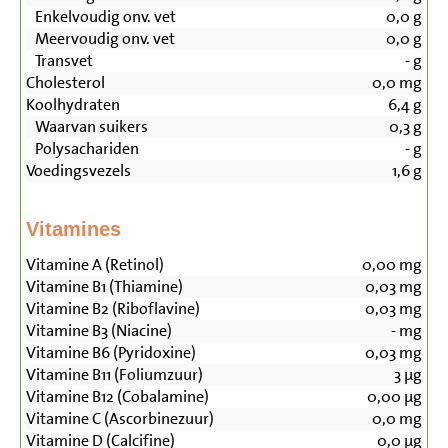
Enkelvoudig onv. vet
0,0
g
Meervoudig onv. vet
0,0
g
Transvet
-
g
Cholesterol
0,0
mg
Koolhydraten
6,4
g
Waarvan suikers
0,3
g
Polysachariden
-
g
Voedingsvezels
1,6
g
Vitamines
Vitamine A (Retinol)
0,00
mg
Vitamine B1 (Thiamine)
0,03
mg
Vitamine B2 (Riboflavine)
0,03
mg
Vitamine B3 (Niacine)
-
mg
Vitamine B6 (Pyridoxine)
0,03
mg
Vitamine B11 (Foliumzuur)
3
µg
Vitamine B12 (Cobalamine)
0,00
µg
Vitamine C (Ascorbinezuur)
0,0
mg
Vitamine D (Calcifine)
0,0
µg