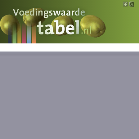
Voedingswaarde
Wat is wat?
Ons voedsel
Bereken
Nieuws
Boeken
Registreren
Inloggen