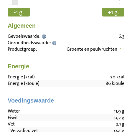
-1 g.
+1 g.
Algemeen
Gevoelswaarde:
6,3
Gezondheidswaarde:
-
Productgroep:
Groente en peulvruchten
Energie
Energie (kcal)
20
kcal
Energie (kJoule)
86
kJoule
Voedingswaarde
Water
11,9
g
Eiwit
0,2
g
Vet
2,1
g
Verzadigd vet
0,4
g