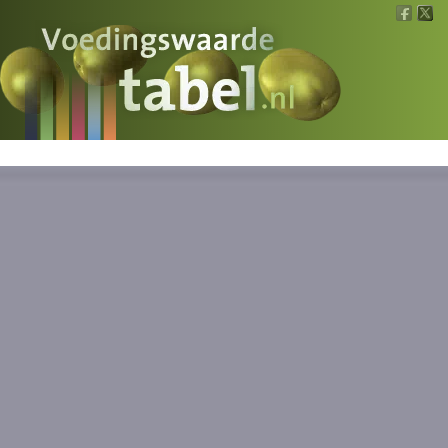
Voedingswaarde
Wat is wat?
Ons voedsel
Bereken
Nieuws
Boeken
Registreren
Inloggen