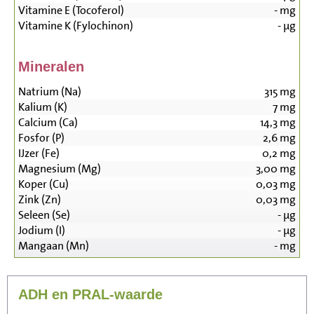
Vitamine E (Tocoferol)
-
mg
Vitamine K (Fylochinon)
-
µg
Mineralen
Natrium (Na)
315
mg
Kalium (K)
7
mg
Calcium (Ca)
14,3
mg
Fosfor (P)
2,6
mg
IJzer (Fe)
0,2
mg
Magnesium (Mg)
3,00
mg
Koper (Cu)
0,03
mg
Zink (Zn)
0,03
mg
Seleen (Se)
-
µg
Jodium (I)
-
µg
Mangaan (Mn)
-
mg
ADH en PRAL-waarde