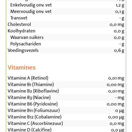
Enkelvoudig onv. vet
1,2
g
Meervoudig onv. vet
0,1
g
Transvet
-
g
Cholesterol
0,0
mg
Koolhydraten
0,0
g
Waarvan suikers
0,0
g
Polysachariden
-
g
Voedingsvezels
0,6
g
Vitamines
Vitamine A (Retinol)
0,01
mg
Vitamine B1 (Thiamine)
0,00
mg
Vitamine B2 (Riboflavine)
0,01
mg
Vitamine B3 (Niacine)
-
mg
Vitamine B6 (Pyridoxine)
0,00
mg
Vitamine B11 (Foliumzuur)
0
µg
Vitamine B12 (Cobalamine)
0,00
µg
Vitamine C (Ascorbinezuur)
0,0
mg
Vitamine D (Calcifine)
0,0
µg