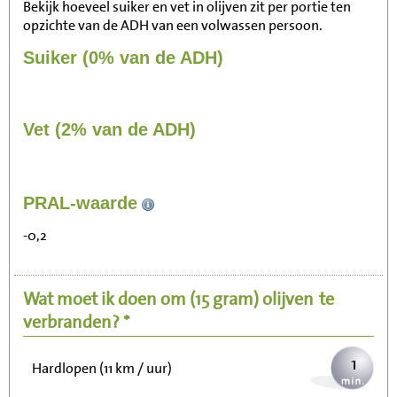
Bekijk hoeveel suiker en vet in olijven zit per portie ten
opzichte van de ADH van een volwassen persoon.
Suiker (0% van de ADH)
Vet (2% van de ADH)
15
PRAL-waarde
Zitten, tv kijken
-0,2
3
Fietsen (15 km/uur)
Wat moet ik doen om
(15 gram)
olijven
te
4
Wandelen (5 km/uur)
verbranden? *
1
Hardlopen (11 km / uur)