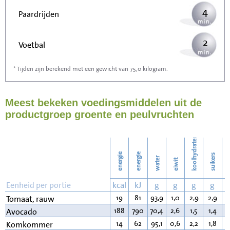
4
Paardrijden
2
Voetbal
* Tijden zijn berekend met een gewicht van 75,0 kilogram.
7
Stofzuigen
Meest bekeken voedingsmiddelen uit de
7
Strijken
productgroep groente en peulvruchten
8
Wassen
koolhydraten
energie
energie
suikers
water
eiwit
v
Eenheid per portie
kcal
kJ
g
g
g
g
19
81
93,9
1,0
2,9
2,9
0
Tomaat, rauw
188
790
70,4
2,6
1,5
1,4
1
Avocado
14
62
95,1
0,6
2,2
1,8
0
Komkommer