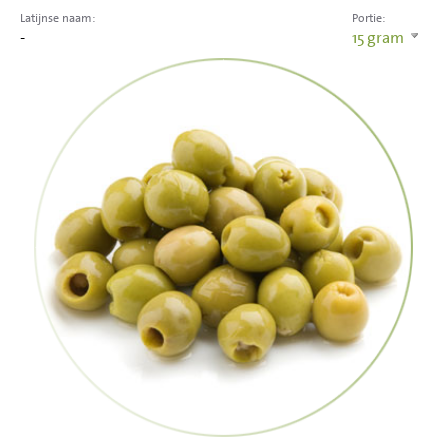
Latijnse naam:
Portie:
-
15
gram