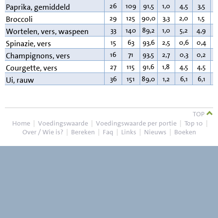
26
109
91,5
1,0
4,5
3,5
0
Paprika, gemiddeld
29
125
90,0
3,3
2,0
1,5
0
Broccoli
33
140
89,2
1,0
5,2
4,9
0
Wortelen, vers, waspeen
15
63
93,6
2,5
0,6
0,4
0
Spinazie, vers
16
71
93,5
2,7
0,3
0,2
0
Champignons, vers
27
115
91,6
1,8
4,5
4,5
0
Courgette, vers
36
151
89,0
1,2
6,1
6,1
0
Ui, rauw
TOP
Home
|
Voedingswaarde
|
Voedingswaarde per portie
|
Top 10
|
Over / Wie is?
|
Bereken
|
Faq
|
Links
|
Nieuws
|
Boeken