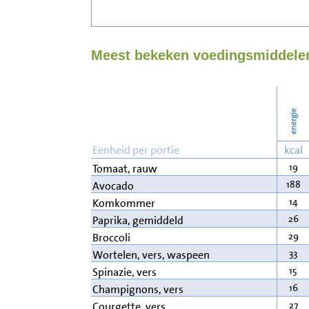
Meest bekeken voedingsmiddelen
energie
Eenheid per portie
kcal
19
Tomaat, rauw
188
Avocado
14
Komkommer
26
Paprika, gemiddeld
29
Broccoli
33
Wortelen, vers, waspeen
15
Spinazie, vers
16
Champignons, vers
27
Courgette, vers