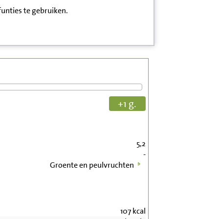
funties te gebruiken.
+1 g.
5,2
-
Groente en peulvruchten
107
kcal