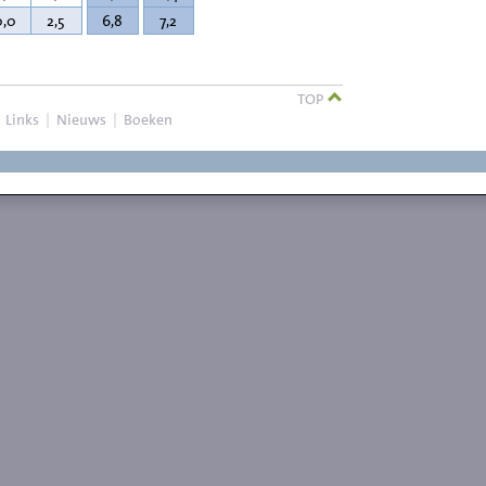
0,0
2,5
6,8
7,2
TOP
|
Links
|
Nieuws
|
Boeken