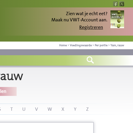
Zien wat je echt eet?
Maak nu VWT-Account aan.
Registreren
Home
>
Voedingswaarde
>
Per portie
>
Yam, rauw
rauw
len
S
T
U
V
W
X
Y
Z