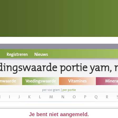
Registreren
Nieuws
dingswaarde portie yam, 
inwaarde
Voedingswaarde
Vitamines
Minera
per 100 gram
|
per portie
H
I
J
K
L
M
N
O
P
Q
R
Je bent niet aangemeld.