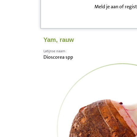
Meld je aan of regis
Inloggen
Contact
Yam, rauw
Informatie
Latijnse naam:
Dioscorea spp
Disclaimer