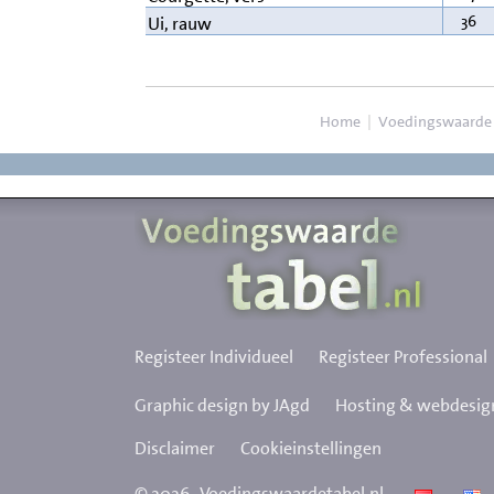
36
Ui, rauw
Home
|
Voedingswaarde
Registeer Individueel
Registeer Professional
Graphic design by JAgd
Hosting & webdesign
Disclaimer
Cookieinstellingen
©
2026
Voedingswaardetabel.nl