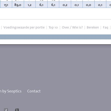
151
89,0
1,2
6,1
6,1
0,2
0,1
0,0
0,1
|
Voedingswaarde per portie
|
Top 10
|
Over / Wie is?
|
Bereken
|
Faq
 by Seoptics
Contact