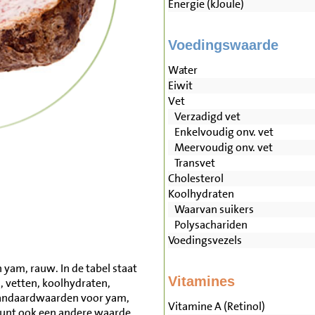
Energie (kJoule)
Voedingswaarde
Water
Eiwit
Vet
Verzadigd vet
Enkelvoudig onv. vet
Meervoudig onv. vet
Transvet
Cholesterol
Koolhydraten
Waarvan suikers
Polysachariden
Voedingsvezels
 yam, rauw. In de tabel staat
Vitamines
, vetten, koolhydraten,
tandaardwaarden voor yam,
Vitamine A (Retinol)
unt ook een andere waarde