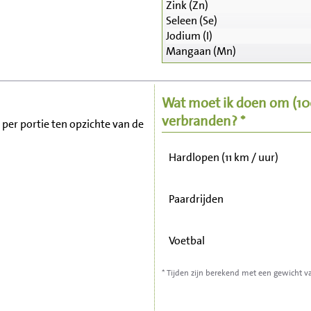
Zink (Zn)
Seleen (Se)
Zitten, tv kijken
Jodium (I)
Mangaan (Mn)
Fietsen (15 km/uur)
Wat moet ik doen om
(1
Wandelen (5 km/uur)
verbranden? *
t per portie ten opzichte van de
Hardlopen (11 km / uur)
Paardrijden
Voetbal
* Tijden zijn berekend met een gewicht v
Stofzuigen