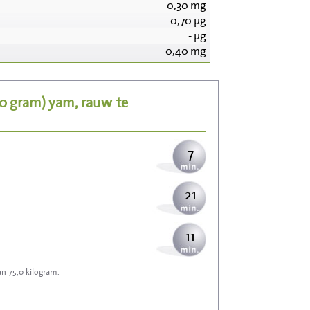
0,30
mg
0,70
µg
78
-
µg
0,40
mg
16
00 gram)
yam, rauw
te
19
7
21
11
an 75,0 kilogram.
34