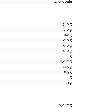
450
kJoule
71,0
g
2,0
g
0,2
g
0,0
g
0,0
g
0,0
g
-
g
0,0
mg
22,5
g
0,5
g
-
g
3,3
g
0,01
mg