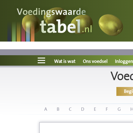
Voedingswaarde
Wat is wat?
Ons voedsel
Wat is wat
Ons voedsel
Inloggen
Voe
Bereken
Beg
Nieuws
Boeken
A
B
C
D
E
F
G
Registreren