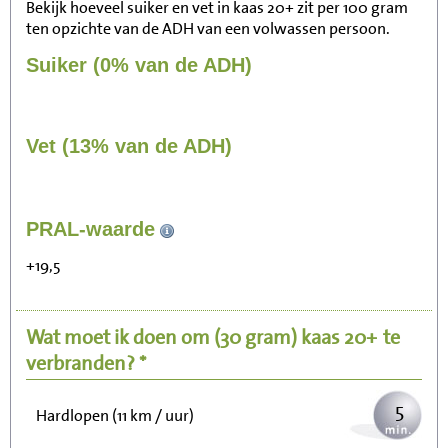
Bekijk hoeveel suiker en vet in kaas 20+ zit per 100 gram
ten opzichte van de ADH van een volwassen persoon.
Suiker (0% van de ADH)
Vet (13% van de ADH)
51
PRAL-waarde
Zitten, tv kijken
+19,5
10
Fietsen (15 km/uur)
Wat moet ik doen om
(30 gram)
kaas 20+
te
13
Wandelen (5 km/uur)
verbranden? *
5
Hardlopen (11 km / uur)