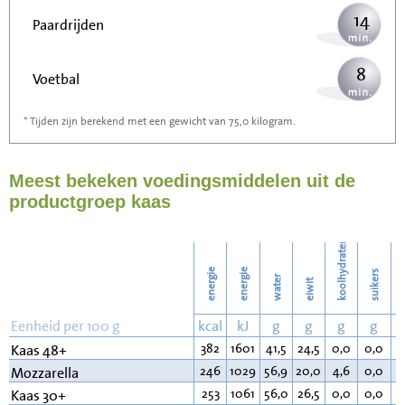
14
Paardrijden
8
Voetbal
* Tijden zijn berekend met een gewicht van 75,0 kilogram.
23
Stofzuigen
Meest bekeken voedingsmiddelen uit de
25
Strijken
productgroep kaas
28
Wassen
koolhydraten
energie
energie
suikers
water
eiwit
v
Eenheid per 100 g
kcal
kJ
g
g
g
g
382
1601
41,5
24,5
0,0
0,0
3
Kaas 48+
246
1029
56,9
20,0
4,6
0,0
1
Mozzarella
253
1061
56,0
26,5
0,0
0,0
1
Kaas 30+