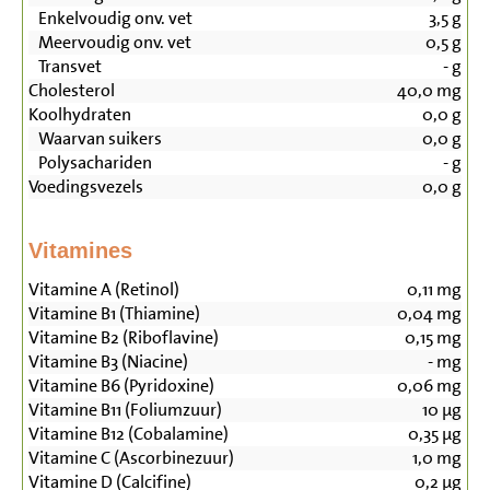
Enkelvoudig onv. vet
3,5
g
Meervoudig onv. vet
0,5
g
Transvet
-
g
Cholesterol
40,0
mg
Koolhydraten
0,0
g
Waarvan suikers
0,0
g
Polysachariden
-
g
Voedingsvezels
0,0
g
Vitamines
Vitamine A (Retinol)
0,11
mg
Vitamine B1 (Thiamine)
0,04
mg
Vitamine B2 (Riboflavine)
0,15
mg
Vitamine B3 (Niacine)
-
mg
Vitamine B6 (Pyridoxine)
0,06
mg
Vitamine B11 (Foliumzuur)
10
µg
Vitamine B12 (Cobalamine)
0,35
µg
Vitamine C (Ascorbinezuur)
1,0
mg
Vitamine D (Calcifine)
0,2
µg