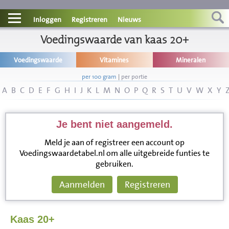
Contact
Inloggen
Registreren
Nieuws
Informatie
Voedingswaarde van kaas 20+
Voedingswaarde
Vitamines
Mineralen
Disclaimer
per 100 gram
|
per portie
A
B
C
D
E
F
G
H
I
J
K
L
M
N
O
P
Q
R
S
T
U
V
W
X
Y
Je bent niet aangemeld.
Meld je aan of registreer een account op
Voedingswaardetabel.nl om alle uitgebreide funties te
gebruiken.
Aanmelden
Registreren
Kaas 20+