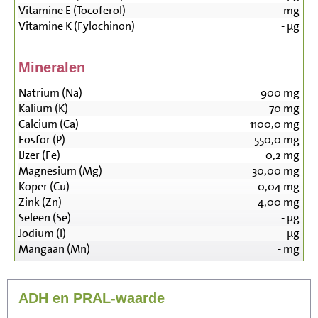
Vitamine E (Tocoferol)
-
mg
Vitamine K (Fylochinon)
-
µg
Mineralen
Natrium (Na)
900
mg
Kalium (K)
70
mg
Calcium (Ca)
1100,0
mg
Fosfor (P)
550,0
mg
IJzer (Fe)
0,2
mg
Magnesium (Mg)
30,00
mg
Koper (Cu)
0,04
mg
Zink (Zn)
4,00
mg
Seleen (Se)
-
µg
Jodium (I)
-
µg
Mangaan (Mn)
-
mg
ADH en PRAL-waarde