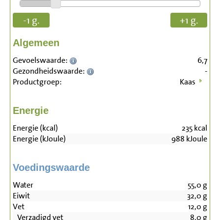
-1 g.
+1 g.
Algemeen
Gevoelswaarde:
6,7
Gezondheidswaarde:
-
Productgroep:
Kaas
Energie
Energie (kcal)
235
kcal
Energie (kJoule)
988
kJoule
Voedingswaarde
Water
55,0
g
Eiwit
32,0
g
Vet
12,0
g
Verzadigd vet
8,0
g