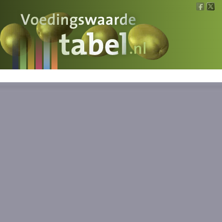
Voedingswaarde
Wat is wat?
Ons voedsel
Bereken
Nieuws
Boeken
Registreren
Inloggen