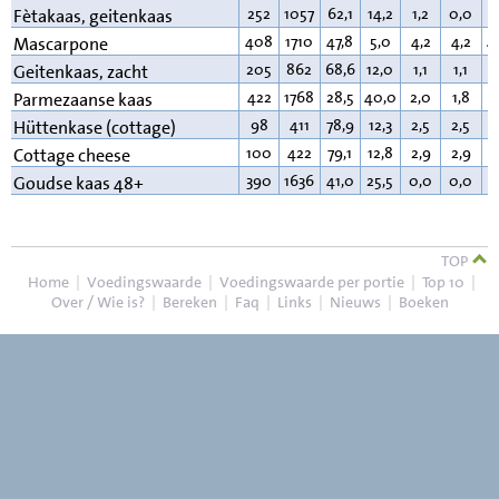
252
1057
62,1
14,2
1,2
0,0
2
Fètakaas, geitenkaas
408
1710
47,8
5,0
4,2
4,2
4
Mascarpone
205
862
68,6
12,0
1,1
1,1
1
Geitenkaas, zacht
422
1768
28,5
40,0
2,0
1,8
2
Parmezaanse kaas
98
411
78,9
12,3
2,5
2,5
4
Hüttenkase (cottage)
100
422
79,1
12,8
2,9
2,9
4
Cottage cheese
390
1636
41,0
25,5
0,0
0,0
3
Goudse kaas 48+
TOP
Home
|
Voedingswaarde
|
Voedingswaarde per portie
|
Top 10
|
Over / Wie is?
|
Bereken
|
Faq
|
Links
|
Nieuws
|
Boeken