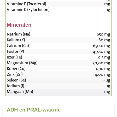
Vitamine E (Tocoferol)
-
mg
Vitamine K (Fylochinon)
-
µg
Mineralen
Natrium (Na)
650
mg
Kalium (K)
80
mg
Calcium (Ca)
650,0
mg
Fosfor (P)
450,0
mg
IJzer (Fe)
0,3
mg
Magnesium (Mg)
30,00
mg
Koper (Cu)
0,10
mg
Zink (Zn)
4,00
mg
Seleen (Se)
-
µg
Jodium (I)
-
µg
Mangaan (Mn)
-
mg
ADH en PRAL-waarde