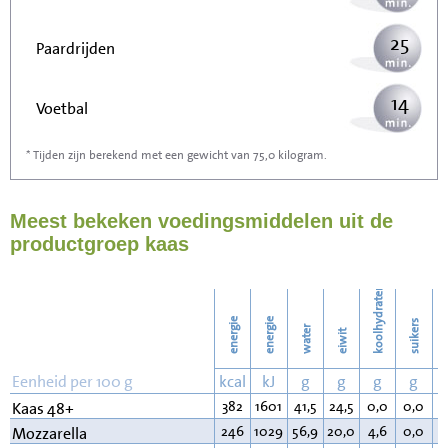
25
Paardrijden
14
Voetbal
* Tijden zijn berekend met een gewicht van 75,0 kilogram.
41
Stofzuigen
Meest bekeken voedingsmiddelen uit de
44
Strijken
productgroep kaas
51
Wassen
koolhydraten
energie
energie
suikers
water
eiwit
v
Eenheid per 100 g
kcal
kJ
g
g
g
g
382
1601
41,5
24,5
0,0
0,0
3
Kaas 48+
246
1029
56,9
20,0
4,6
0,0
1
Mozzarella