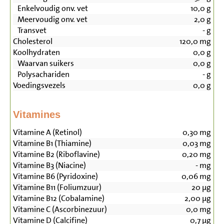
Enkelvoudig onv. vet
10,0
g
Meervoudig onv. vet
2,0
g
Transvet
-
g
Cholesterol
120,0
mg
Koolhydraten
0,0
g
Waarvan suikers
0,0
g
Polysachariden
-
g
Voedingsvezels
0,0
g
Vitamines
Vitamine A (Retinol)
0,30
mg
Vitamine B1 (Thiamine)
0,03
mg
Vitamine B2 (Riboflavine)
0,20
mg
Vitamine B3 (Niacine)
-
mg
Vitamine B6 (Pyridoxine)
0,06
mg
Vitamine B11 (Foliumzuur)
20
µg
Vitamine B12 (Cobalamine)
2,00
µg
Vitamine C (Ascorbinezuur)
0,0
mg
Vitamine D (Calcifine)
0,7
µg