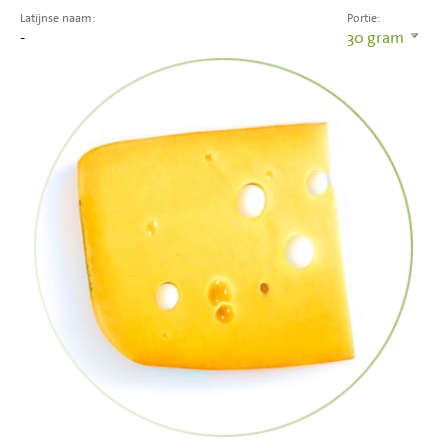
Latijnse naam:
Portie:
-
30
gram