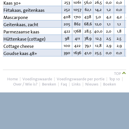
253
1061
56,0
26,5
0,0
0,0
1
Kaas 30+
252
1057
62,1
14,2
1,2
0,0
2
Fètakaas, geitenkaas
408
1710
47,8
5,0
4,2
4,2
4
Mascarpone
205
862
68,6
12,0
1,1
1,1
1
Geitenkaas, zacht
422
1768
28,5
40,0
2,0
1,8
2
Parmezaanse kaas
98
411
78,9
12,3
2,5
2,5
4
Hüttenkase (cottage)
100
422
79,1
12,8
2,9
2,9
4
Cottage cheese
390
1636
41,0
25,5
0,0
0,0
3
Goudse kaas 48+
TOP
Home
|
Voedingswaarde
|
Voedingswaarde per portie
|
Top 10
|
Over / Wie is?
|
Bereken
|
Faq
|
Links
|
Nieuws
|
Boeken