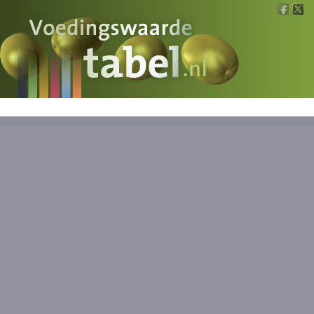
Voedingswaarde
Wat is wat?
Ons voedsel
Bereken
Nieuws
Boeken
Registreren
Inloggen