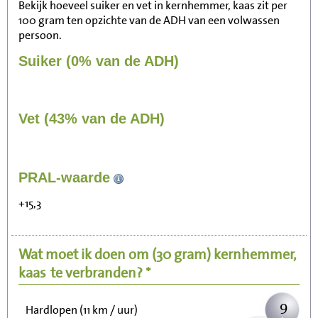
Bekijk hoeveel suiker en vet in kernhemmer, kaas zit per
100 gram ten opzichte van de ADH van een volwassen
persoon.
Suiker (0% van de ADH)
Vet (43% van de ADH)
92
PRAL-waarde
Zitten, tv kijken
+15,3
18
Fietsen (15 km/uur)
Wat moet ik doen om
(30 gram)
kernhemmer,
23
Wandelen (5 km/uur)
kaas
te verbranden? *
9
Hardlopen (11 km / uur)