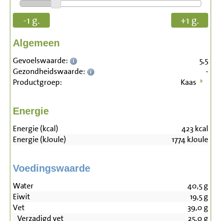
-1 g.
+1 g.
Algemeen
Gevoelswaarde:
5,5
Gezondheidswaarde:
-
Productgroep:
Kaas
Energie
Energie (kcal)
423
kcal
Energie (kJoule)
1774
kJoule
Voedingswaarde
Water
40,5
g
Eiwit
19,5
g
Vet
39,0
g
Verzadigd vet
25,0
g