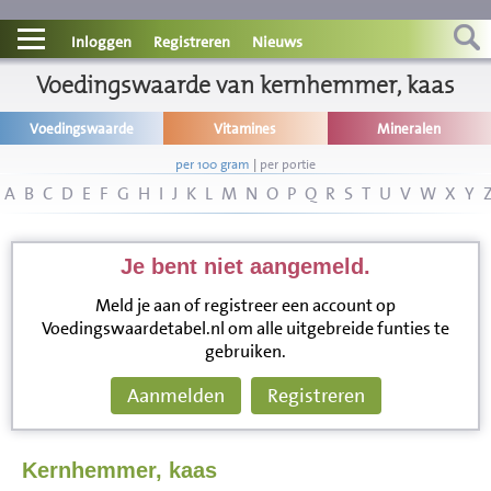
Contact
Inloggen
Registreren
Nieuws
Informatie
Voedingswaarde van kernhemmer, kaas
Voedingswaarde
Vitamines
Mineralen
Disclaimer
per 100 gram
|
per portie
A
B
C
D
E
F
G
H
I
J
K
L
M
N
O
P
Q
R
S
T
U
V
W
X
Y
Je bent niet aangemeld.
Meld je aan of registreer een account op
Voedingswaardetabel.nl om alle uitgebreide funties te
gebruiken.
Aanmelden
Registreren
Kernhemmer, kaas