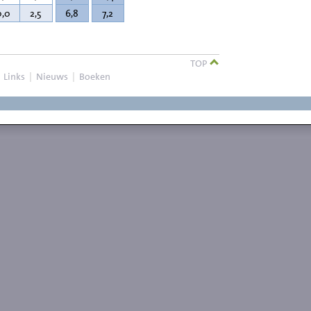
0,0
2,5
6,8
7,2
TOP
|
Links
|
Nieuws
|
Boeken