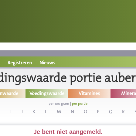
Registreren
Nieuws
dingswaarde portie auber
inwaarde
Voedingswaarde
Vitamines
Minera
per 100 gram
|
per portie
H
I
J
K
L
M
N
O
P
Q
R
Je bent niet aangemeld.