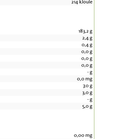
214
kJoule
183,2
g
2,4
g
0,4
g
0,0
g
0,0
g
0,0
g
-
g
0,0
mg
7,0
g
3,0
g
-
g
5,0
g
0,00
mg