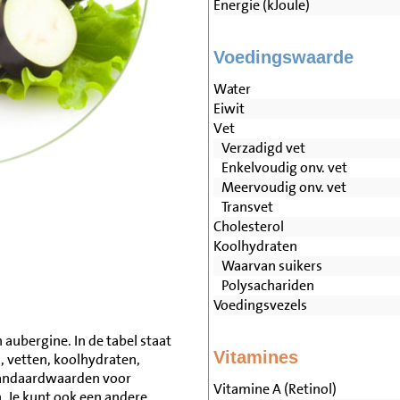
Energie (kJoule)
Voedingswaarde
Water
Eiwit
Vet
Verzadigd vet
Enkelvoudig onv. vet
Meervoudig onv. vet
Transvet
Cholesterol
Koolhydraten
Waarvan suikers
Polysachariden
Voedingsvezels
aubergine. In de tabel staat
Vitamines
, vetten, koolhydraten,
tandaardwaarden voor
Vitamine A (Retinol)
 Je kunt ook een andere