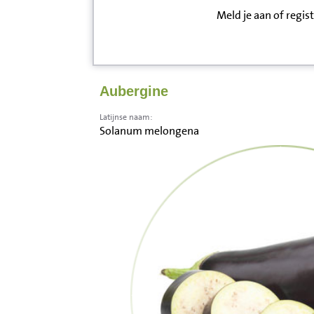
Meld je aan of regis
Inloggen
Contact
Aubergine
Informatie
Latijnse naam:
Solanum melongena
Disclaimer