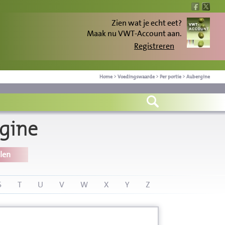
Zien wat je echt eet?
Maak nu VWT-Account aan.
Registreren
Home
>
Voedingswaarde
>
Per portie
>
Aubergine
gine
len
S
T
U
V
W
X
Y
Z