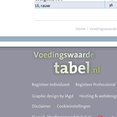
36
Ui, rauw
Home
|
Voedingswaarde
Registeer Individueel
Registeer Professional
Graphic design by JAgd
Hosting & webdesign
Disclaimer
Cookieinstellingen
©
2026
Voedingswaardetabel.nl