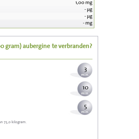
1,00
mg
-
µg
36
-
µg
-
mg
7
00 gram)
aubergine
te verbranden?
9
3
10
5
an 75,0 kilogram.
16