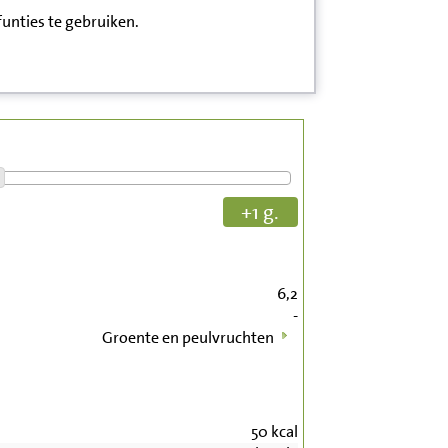
funties te gebruiken.
+1 g.
6,2
-
Groente en peulvruchten
50
kcal