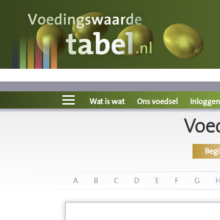
Voedingswaarde
Wat is wat?
Ons voedsel
Wat is wat
Ons voedsel
Inloggen
Voe
Bereken
Beg
Nieuws
Boeken
A
B
C
D
E
F
G
Registreren