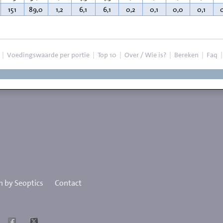
151
89,0
1,2
6,1
6,1
0,2
0,1
0,0
0,1
|
Voedingswaarde per portie
|
Top 10
|
Over / Wie is?
|
Bereken
|
Faq
 by Seoptics
Contact