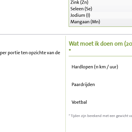
Zink (Zn)
Seleen (Se)
Zitten, tv kijken
Jodium (I)
Mangaan (Mn)
Fietsen (15 km/uur)
Wat moet ik doen om
(2
Wandelen (5 km/uur)
*
 per portie ten opzichte van de
Hardlopen (11 km / uur)
Paardrijden
Voetbal
* Tijden zijn berekend met een gewicht v
Stofzuigen