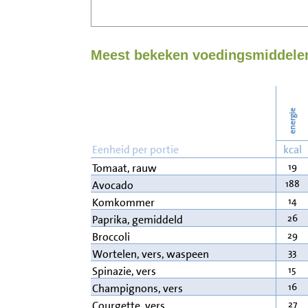
Meest bekeken voedingsmiddelen
energie
Eenheid per portie
kcal
19
Tomaat, rauw
188
Avocado
14
Komkommer
26
Paprika, gemiddeld
29
Broccoli
33
Wortelen, vers, waspeen
15
Spinazie, vers
16
Champignons, vers
27
Courgette, vers