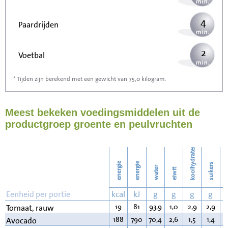
4
Paardrijden
2
Voetbal
* Tijden zijn berekend met een gewicht van 75,0 kilogram.
6
Stofzuigen
Meest bekeken voedingsmiddelen uit de
7
Strijken
productgroep groente en peulvruchten
8
Wassen
koolhydraten
energie
energie
suikers
water
eiwit
v
Eenheid per portie
kcal
kJ
g
g
g
g
19
81
93,9
1,0
2,9
2,9
0
Tomaat, rauw
188
790
70,4
2,6
1,5
1,4
1
Avocado