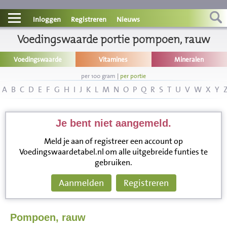
Contact
Inloggen
Registreren
Nieuws
Informatie
Voedingswaarde portie pompoen, rauw
Voedingswaarde
Vitamines
Mineralen
Disclaimer
per 100 gram
|
per portie
A
B
C
D
E
F
G
H
I
J
K
L
M
N
O
P
Q
R
S
T
U
V
W
X
Y
Je bent niet aangemeld.
Meld je aan of registreer een account op
Voedingswaardetabel.nl om alle uitgebreide funties te
gebruiken.
Aanmelden
Registreren
Pompoen, rauw