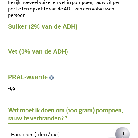
Bekijk hoeveel suiker en vet in pompoen, rauw zit per
portie ten opzichte van de ADH van een volwassen
persoon.
Suiker (2% van de ADH)
Vet (0% van de ADH)
15
PRAL-waarde
Zitten, tv kijken
-1,9
3
Fietsen (15 km/uur)
Wat moet ik doen om
(100 gram)
pompoen,
4
Wandelen (5 km/uur)
rauw
te verbranden? *
1
Hardlopen (11 km / uur)