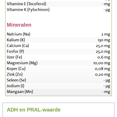
Vitamine E (Tocoferol)
-
mg
Vitamine K (Fylochinon)
-
µg
Mineralen
Natrium (Na)
2
mg
Kalium (K)
130
mg
Calcium (Ca)
25,0
mg
Fosfor (P)
25,0
mg
IJzer (Fe)
0,6
mg
Magnesium (Mg)
10,00
mg
Koper (Cu)
0,08
mg
Zink (Zn)
0,20
mg
Seleen (Se)
-
µg
Jodium (I)
-
µg
Mangaan (Mn)
-
mg
ADH en PRAL-waarde