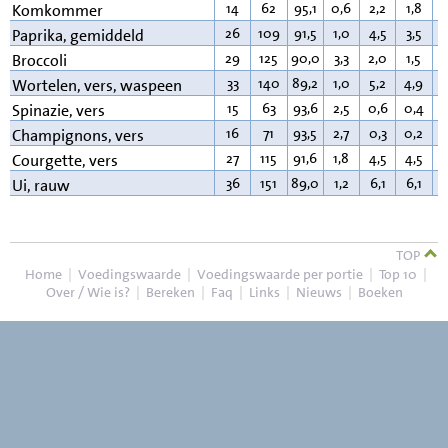
14
62
95,1
0,6
2,2
1,8
0
Komkommer
26
109
91,5
1,0
4,5
3,5
0
Paprika, gemiddeld
29
125
90,0
3,3
2,0
1,5
0
Broccoli
33
140
89,2
1,0
5,2
4,9
0
Wortelen, vers, waspeen
15
63
93,6
2,5
0,6
0,4
0
Spinazie, vers
16
71
93,5
2,7
0,3
0,2
0
Champignons, vers
27
115
91,6
1,8
4,5
4,5
0
Courgette, vers
36
151
89,0
1,2
6,1
6,1
0
Ui, rauw
TOP
Home
|
Voedingswaarde
|
Voedingswaarde per portie
|
Top 10
|
Over / Wie is?
|
Bereken
|
Faq
|
Links
|
Nieuws
|
Boeken