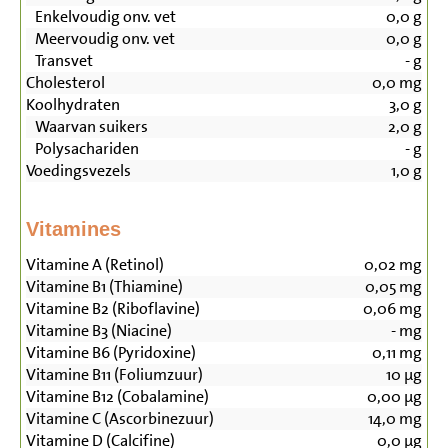
Enkelvoudig onv. vet
0,0
g
Meervoudig onv. vet
0,0
g
Transvet
-
g
Cholesterol
0,0
mg
Koolhydraten
3,0
g
Waarvan suikers
2,0
g
Polysachariden
-
g
Voedingsvezels
1,0
g
Vitamines
Vitamine A (Retinol)
0,02
mg
Vitamine B1 (Thiamine)
0,05
mg
Vitamine B2 (Riboflavine)
0,06
mg
Vitamine B3 (Niacine)
-
mg
Vitamine B6 (Pyridoxine)
0,11
mg
Vitamine B11 (Foliumzuur)
10
µg
Vitamine B12 (Cobalamine)
0,00
µg
Vitamine C (Ascorbinezuur)
14,0
mg
Vitamine D (Calcifine)
0,0
µg