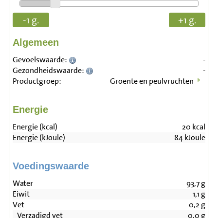
-1 g.
+1 g.
Algemeen
Gevoelswaarde:
-
Gezondheidswaarde:
-
Productgroep:
Groente en peulvruchten
Energie
Energie (kcal)
20
kcal
Energie (kJoule)
84
kJoule
Voedingswaarde
Water
93,7
g
Eiwit
1,1
g
Vet
0,2
g
Verzadigd vet
0,0
g