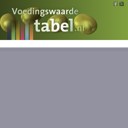
Voedingswaarde
Wat is wat?
Ons voedsel
Bereken
Nieuws
Boeken
Registreren
Inloggen