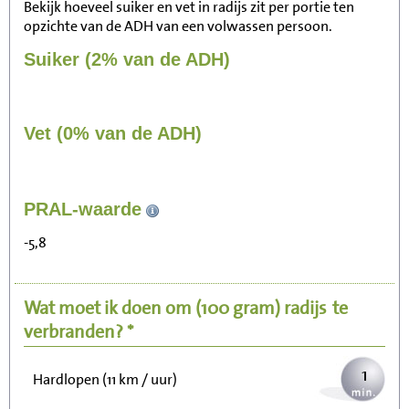
Bekijk hoeveel suiker en vet in radijs zit per portie ten
opzichte van de ADH van een volwassen persoon.
Suiker (2% van de ADH)
Vet (0% van de ADH)
13
PRAL-waarde
Zitten, tv kijken
-5,8
3
Fietsen (15 km/uur)
Wat moet ik doen om
(100 gram)
radijs
te
3
Wandelen (5 km/uur)
verbranden? *
1
Hardlopen (11 km / uur)