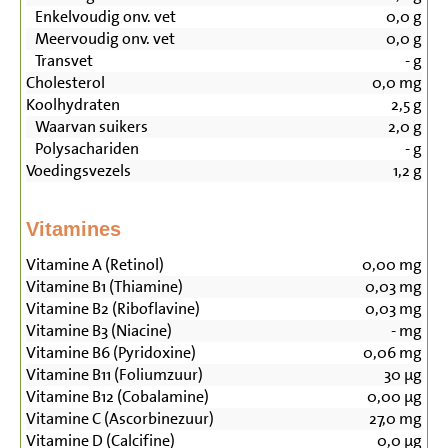
Enkelvoudig onv. vet
0,0
g
Meervoudig onv. vet
0,0
g
Transvet
-
g
Cholesterol
0,0
mg
Koolhydraten
2,5
g
Waarvan suikers
2,0
g
Polysachariden
-
g
Voedingsvezels
1,2
g
Vitamines
Vitamine A (Retinol)
0,00
mg
Vitamine B1 (Thiamine)
0,03
mg
Vitamine B2 (Riboflavine)
0,03
mg
Vitamine B3 (Niacine)
-
mg
Vitamine B6 (Pyridoxine)
0,06
mg
Vitamine B11 (Foliumzuur)
30
µg
Vitamine B12 (Cobalamine)
0,00
µg
Vitamine C (Ascorbinezuur)
27,0
mg
Vitamine D (Calcifine)
0,0
µg