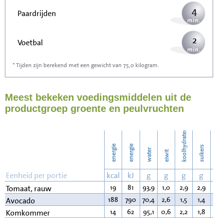
4
Paardrijden
2
Voetbal
* Tijden zijn berekend met een gewicht van 75,0 kilogram.
6
Stofzuigen
Meest bekeken voedingsmiddelen uit de
6
Strijken
productgroep groente en peulvruchten
7
Wassen
koolhydraten
energie
energie
suikers
water
eiwit
v
Eenheid per portie
kcal
kJ
g
g
g
g
19
81
93,9
1,0
2,9
2,9
0
Tomaat, rauw
188
790
70,4
2,6
1,5
1,4
1
Avocado
14
62
95,1
0,6
2,2
1,8
0
Komkommer