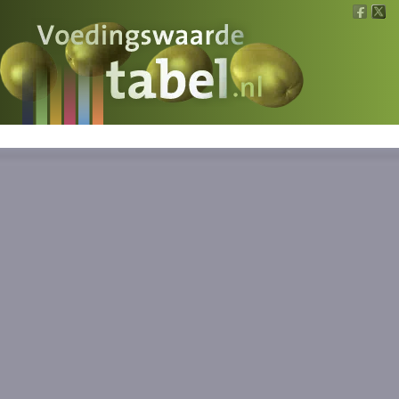
Voedingswaarde
Wat is wat?
Ons voedsel
Bereken
Nieuws
Boeken
Registreren
Inloggen