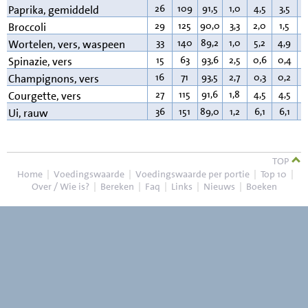
26
109
91,5
1,0
4,5
3,5
0
Paprika, gemiddeld
29
125
90,0
3,3
2,0
1,5
0
Broccoli
33
140
89,2
1,0
5,2
4,9
0
Wortelen, vers, waspeen
15
63
93,6
2,5
0,6
0,4
0
Spinazie, vers
16
71
93,5
2,7
0,3
0,2
0
Champignons, vers
27
115
91,6
1,8
4,5
4,5
0
Courgette, vers
36
151
89,0
1,2
6,1
6,1
0
Ui, rauw
TOP
Home
|
Voedingswaarde
|
Voedingswaarde per portie
|
Top 10
|
Over / Wie is?
|
Bereken
|
Faq
|
Links
|
Nieuws
|
Boeken