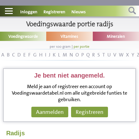
Contact
Inloggen
Registreren
Nieuws
Informatie
Voedingswaarde portie radijs
Voedingswaarde
Vitamines
Mineralen
Disclaimer
per 100 gram
|
per portie
A
B
C
D
E
F
G
H
I
J
K
L
M
N
O
P
Q
R
S
T
U
V
W
X
Y
Je bent niet aangemeld.
Meld je aan of registreer een account op
Voedingswaardetabel.nl om alle uitgebreide funties te
gebruiken.
Aanmelden
Registreren
Radijs