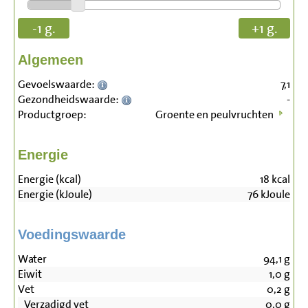
-1 g.
+1 g.
Algemeen
Gevoelswaarde:
7,1
Gezondheidswaarde:
-
Productgroep:
Groente en peulvruchten
Energie
Energie (kcal)
18
kcal
Energie (kJoule)
76
kJoule
Voedingswaarde
Water
94,1
g
Eiwit
1,0
g
Vet
0,2
g
Verzadigd vet
0,0
g