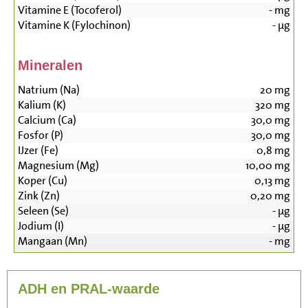
Vitamine E (Tocoferol)
-
mg
Vitamine K (Fylochinon)
-
µg
Mineralen
Natrium (Na)
20
mg
Kalium (K)
320
mg
Calcium (Ca)
30,0
mg
Fosfor (P)
30,0
mg
IJzer (Fe)
0,8
mg
Magnesium (Mg)
10,00
mg
Koper (Cu)
0,13
mg
Zink (Zn)
0,20
mg
Seleen (Se)
-
µg
Jodium (I)
-
µg
Mangaan (Mn)
-
mg
ADH en PRAL-waarde