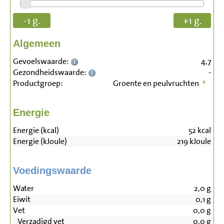
-1 g.
+1 g.
Algemeen
Gevoelswaarde:
4,7
Gezondheidswaarde:
-
Productgroep:
Groente en peulvruchten
Energie
Energie (kcal)
52
kcal
Energie (kJoule)
219
kJoule
Voedingswaarde
Water
2,0
g
Eiwit
0,1
g
Vet
0,0
g
Verzadigd vet
0,0
g