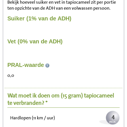
Bekijk hoeveel suiker en vet in tapiocameel zit per portie
ten opzichte van de ADH van een volwassen persoon.
Suiker (1% van de ADH)
Vet (0% van de ADH)
38
PRAL-waarde
Zitten, tv kijken
0,0
8
Fietsen (15 km/uur)
Wat moet ik doen om
(15 gram)
tapiocameel
9
Wandelen (5 km/uur)
te verbranden? *
4
Hardlopen (11 km / uur)