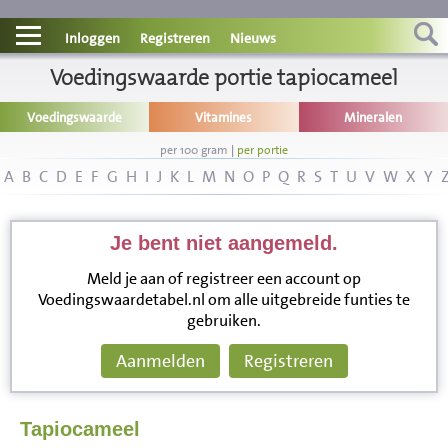
Contact
Inloggen
Registreren
Nieuws
Informatie
Voedingswaarde portie tapiocameel
Voedingswaarde
Vitamines
Mineralen
Disclaimer
per 100 gram
|
per portie
A
B
C
D
E
F
G
H
I
J
K
L
M
N
O
P
Q
R
S
T
U
V
W
X
Y
Je bent niet aangemeld.
Meld je aan of registreer een account op
Voedingswaardetabel.nl om alle uitgebreide funties te
gebruiken.
Aanmelden
Registreren
Tapiocameel