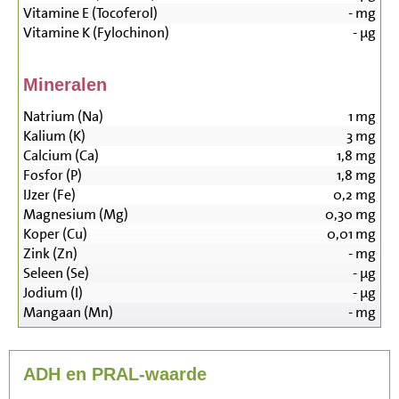
Vitamine E (Tocoferol)
-
mg
Vitamine K (Fylochinon)
-
µg
Mineralen
Natrium (Na)
1
mg
Kalium (K)
3
mg
Calcium (Ca)
1,8
mg
Fosfor (P)
1,8
mg
IJzer (Fe)
0,2
mg
Magnesium (Mg)
0,30
mg
Koper (Cu)
0,01
mg
Zink (Zn)
-
mg
Seleen (Se)
-
µg
Jodium (I)
-
µg
Mangaan (Mn)
-
mg
ADH en PRAL-waarde