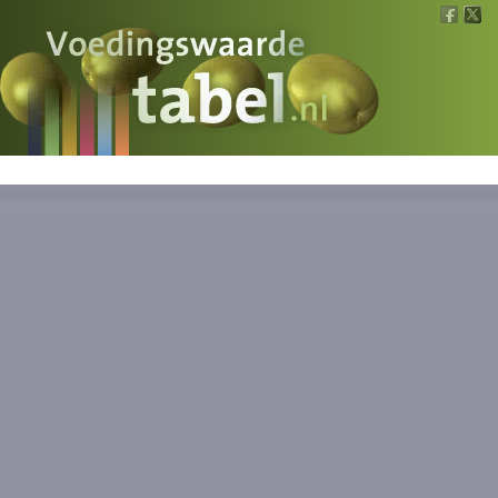
Voedingswaarde
Wat is wat?
Ons voedsel
Bereken
Nieuws
Boeken
Registreren
Inloggen