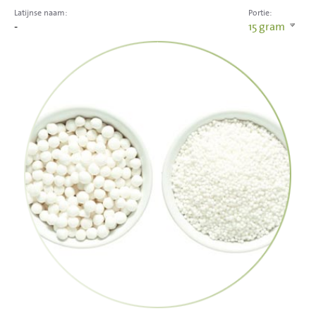
Latijnse naam:
Portie:
-
15
gram