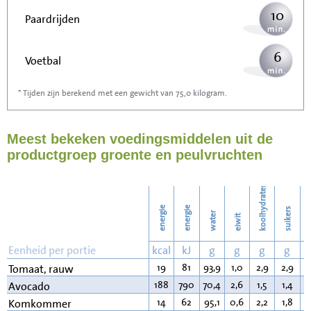
10
Paardrijden
6
Voetbal
* Tijden zijn berekend met een gewicht van 75,0 kilogram.
17
Stofzuigen
Meest bekeken voedingsmiddelen uit de
18
Strijken
productgroep groente en peulvruchten
21
Wassen
koolhydraten
energie
energie
suikers
water
eiwit
v
Eenheid per portie
kcal
kJ
g
g
g
g
19
81
93,9
1,0
2,9
2,9
0
Tomaat, rauw
188
790
70,4
2,6
1,5
1,4
1
Avocado
14
62
95,1
0,6
2,2
1,8
0
Komkommer