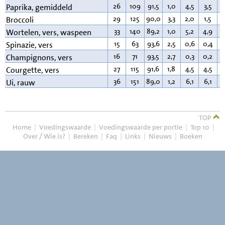
26
109
91,5
1,0
4,5
3,5
0
Paprika, gemiddeld
29
125
90,0
3,3
2,0
1,5
0
Broccoli
33
140
89,2
1,0
5,2
4,9
0
Wortelen, vers, waspeen
15
63
93,6
2,5
0,6
0,4
0
Spinazie, vers
16
71
93,5
2,7
0,3
0,2
0
Champignons, vers
27
115
91,6
1,8
4,5
4,5
0
Courgette, vers
36
151
89,0
1,2
6,1
6,1
0
Ui, rauw
TOP
Home
|
Voedingswaarde
|
Voedingswaarde per portie
|
Top 10
|
Over / Wie is?
|
Bereken
|
Faq
|
Links
|
Nieuws
|
Boeken