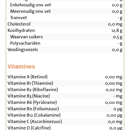
Enkelvoudig onv. vet
0,0
g
Meervoudig onv. vet
0,0
g
Transvet
-
g
Cholesterol
0,0
mg
Koolhydraten
12,8
g
Waarvan suikers
0,5
g
Polysachariden
-
g
Voedingsvezels
0,0
g
Vitamines
Vitamine A (Retinol)
0,00
mg
Vitamine B1 (Thiamine)
0,00
mg
Vitamine B2 (Riboflavine)
0,02
mg
Vitamine B3 (Niacine)
-
mg
Vitamine B6 (Pyridoxine)
0,00
mg
Vitamine B11 (Foliumzuur)
0
µg
Vitamine B12 (Cobalamine)
0,00
µg
Vitamine C (Ascorbinezuur)
0,0
mg
Vitamine D (Calcifine)
0,0
µg