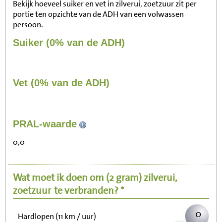
Bekijk hoeveel suiker en vet in zilverui, zoetzuur zit per
portie ten opzichte van de ADH van een volwassen
persoon.
Suiker (0% van de ADH)
Vet (0% van de ADH)
1
PRAL-waarde
Zitten, tv kijken
0,0
0
Fietsen (15 km/uur)
Wat moet ik doen om
(2 gram)
zilverui,
0
Wandelen (5 km/uur)
zoetzuur
te verbranden? *
0
Hardlopen (11 km / uur)