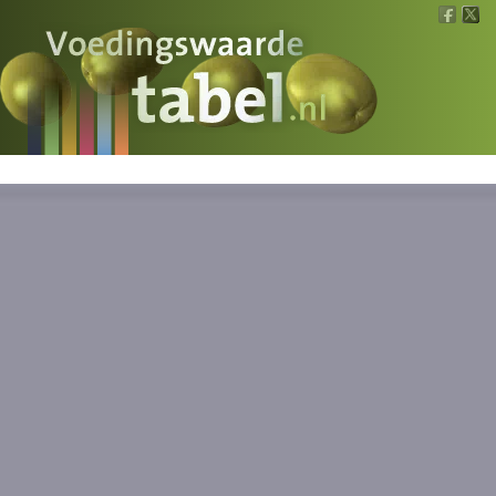
Voedingswaarde
Wat is wat?
Ons voedsel
Bereken
Nieuws
Boeken
Registreren
Inloggen