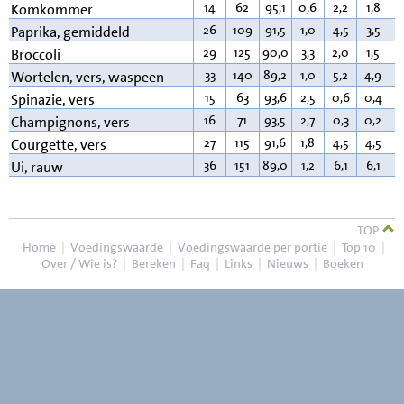
14
62
95,1
0,6
2,2
1,8
0
Komkommer
26
109
91,5
1,0
4,5
3,5
0
Paprika, gemiddeld
29
125
90,0
3,3
2,0
1,5
0
Broccoli
33
140
89,2
1,0
5,2
4,9
0
Wortelen, vers, waspeen
15
63
93,6
2,5
0,6
0,4
0
Spinazie, vers
16
71
93,5
2,7
0,3
0,2
0
Champignons, vers
27
115
91,6
1,8
4,5
4,5
0
Courgette, vers
36
151
89,0
1,2
6,1
6,1
0
Ui, rauw
TOP
Home
|
Voedingswaarde
|
Voedingswaarde per portie
|
Top 10
|
Over / Wie is?
|
Bereken
|
Faq
|
Links
|
Nieuws
|
Boeken