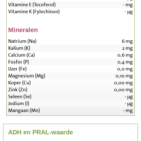
Vitamine E (Tocoferol)
-
mg
Vitamine K (Fylochinon)
-
µg
Mineralen
Natrium (Na)
6
mg
Kalium (K)
2
mg
Calcium (Ca)
0,6
mg
Fosfor (P)
0,4
mg
IJzer (Fe)
0,0
mg
Magnesium (Mg)
0,10
mg
Koper (Cu)
0,00
mg
Zink (Zn)
0,00
mg
Seleen (Se)
-
µg
Jodium (I)
-
µg
Mangaan (Mn)
-
mg
ADH en PRAL-waarde