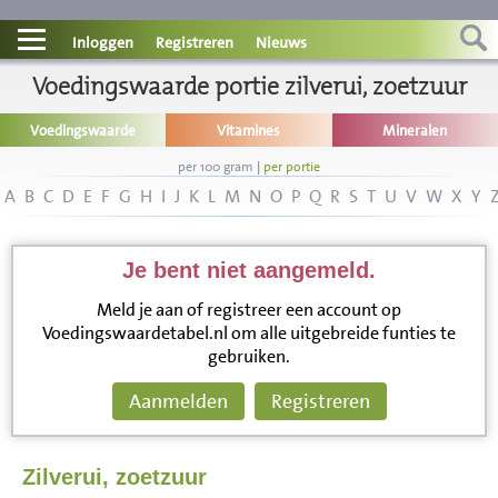
Contact
Inloggen
Registreren
Nieuws
Informatie
Voedingswaarde portie zilverui, zoetzuur
Voedingswaarde
Vitamines
Mineralen
Disclaimer
per 100 gram
|
per portie
A
B
C
D
E
F
G
H
I
J
K
L
M
N
O
P
Q
R
S
T
U
V
W
X
Y
Je bent niet aangemeld.
Meld je aan of registreer een account op
Voedingswaardetabel.nl om alle uitgebreide funties te
gebruiken.
Aanmelden
Registreren
Zilverui, zoetzuur