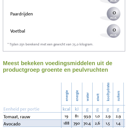
0
Paardrijden
0
Voetbal
* Tijden zijn berekend met een gewicht van 75,0 kilogram.
0
Stofzuigen
Meest bekeken voedingsmiddelen uit de
0
Strijken
productgroep groente en peulvruchten
0
Wassen
koolhydraten
energie
energie
suikers
water
eiwit
v
Eenheid per portie
kcal
kJ
g
g
g
g
19
81
93,9
1,0
2,9
2,9
0
Tomaat, rauw
188
790
70,4
2,6
1,5
1,4
1
Avocado