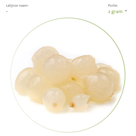
Latijnse naam:
Portie:
-
2
gram