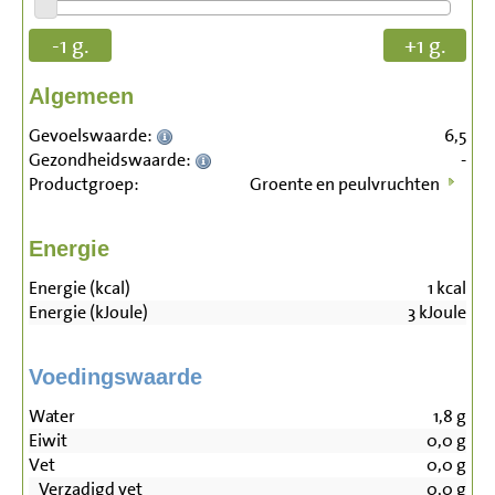
-1 g.
+1 g.
Algemeen
Gevoelswaarde:
6,5
Gezondheidswaarde:
-
Productgroep:
Groente en peulvruchten
Energie
Energie (kcal)
1
kcal
Energie (kJoule)
3
kJoule
Voedingswaarde
Water
1,8
g
Eiwit
0,0
g
Vet
0,0
g
Verzadigd vet
0,0
g