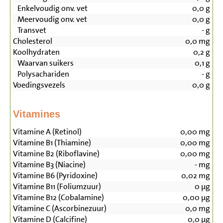
Enkelvoudig onv. vet
0,0
g
Meervoudig onv. vet
0,0
g
Transvet
-
g
Cholesterol
0,0
mg
Koolhydraten
0,2
g
Waarvan suikers
0,1
g
Polysachariden
-
g
Voedingsvezels
0,0
g
Vitamines
Vitamine A (Retinol)
0,00
mg
Vitamine B1 (Thiamine)
0,00
mg
Vitamine B2 (Riboflavine)
0,00
mg
Vitamine B3 (Niacine)
-
mg
Vitamine B6 (Pyridoxine)
0,02
mg
Vitamine B11 (Foliumzuur)
0
µg
Vitamine B12 (Cobalamine)
0,00
µg
Vitamine C (Ascorbinezuur)
0,0
mg
Vitamine D (Calcifine)
0,0
µg