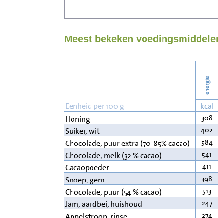
Meest bekeken voedingsmiddelen
energie
Eenheid per 100 g
kcal
308
Honing
402
Suiker, wit
584
Chocolade, puur extra (70-85% cacao)
541
Chocolade, melk (32 % cacao)
411
Cacaopoeder
398
Snoep, gem.
513
Chocolade, puur (54 % cacao)
247
Jam, aardbei, huishoud
274
Appelstroop, rinse