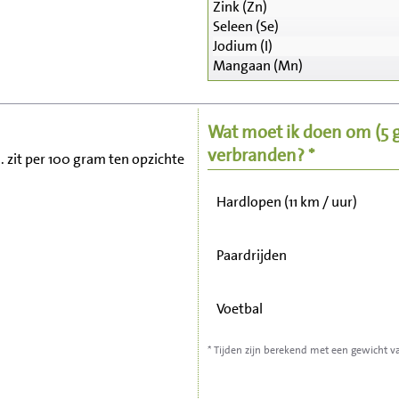
Zink (Zn)
Seleen (Se)
Zitten, tv kijken
Jodium (I)
Mangaan (Mn)
Fietsen (15 km/uur)
Wat moet ik doen om
(5
Wandelen (5 km/uur)
verbranden? *
m. zit per 100 gram ten opzichte
Hardlopen (11 km / uur)
Paardrijden
Voetbal
* Tijden zijn berekend met een gewicht v
Stofzuigen