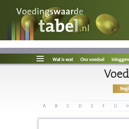
Voedingswaarde
Wat is wat?
Ons voedsel
Wat is wat
Ons voedsel
Inloggen
Voed
Bereken
Beg
Nieuws
Boeken
A
B
C
D
E
F
G
Registreren