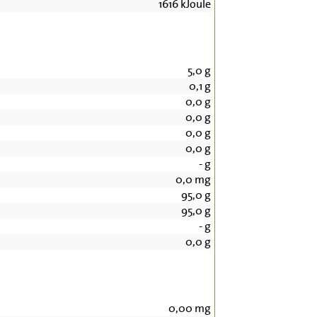
1616
kJoule
5,0
g
0,1
g
0,0
g
0,0
g
0,0
g
0,0
g
-
g
0,0
mg
95,0
g
95,0
g
-
g
0,0
g
0,00
mg