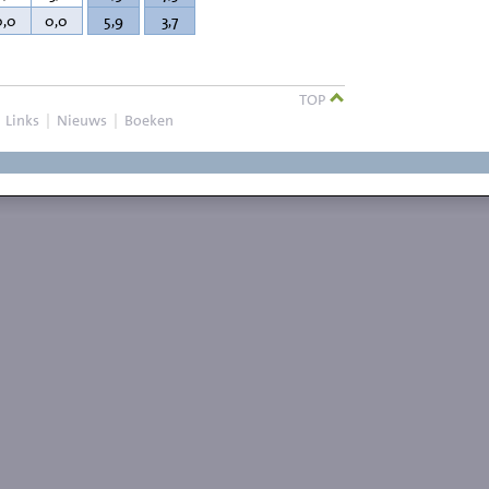
0,0
0,0
5,9
3,7
TOP
|
Links
|
Nieuws
|
Boeken