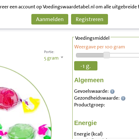
treer een account op Voedingswaardetabel.nl om alle uitgebreide 
Aanmelden
Registreren
Voedingsmiddel
Weergave per 100 gram
Portie:
5
gram
-1 g.
Algemeen
Gevoelswaarde:
Gezondheidswaarde:
Productgroep:
Energie
Energie (kcal)