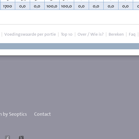
1700
0,0
0,0
100,0
100,0
0,0
0,0
0,0
0,0
|
Voedingswaarde per portie
|
Top 10
|
Over / Wie is?
|
Bereken
|
Faq
 by Seoptics
Contact