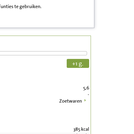
funties te gebruiken.
+1 g.
5,6
-
Zoetwaren
385
kcal