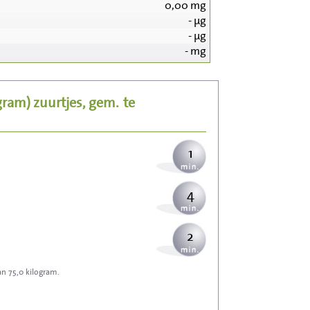
0,00
mg
-
µg
14
-
µg
-
mg
3
 gram)
zuurtjes, gem.
te
3
1
4
2
an 75,0 kilogram.
6