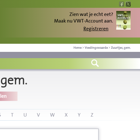
Zien wat je echt eet?
Maak nu VWT-Account aan.
Registreren
Home
>
Voedingswaarde
>
Zuurtjes, gem.
 gem.
len
S
T
U
V
W
X
Y
Z