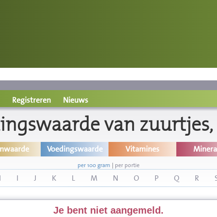
Registreren
Nieuws
ingswaarde van zuurtjes,
inwaarde
Voedingswaarde
Vitamines
Minera
per 100 gram
|
per portie
H
I
J
K
L
M
N
O
P
Q
R
Je bent niet aangemeld.