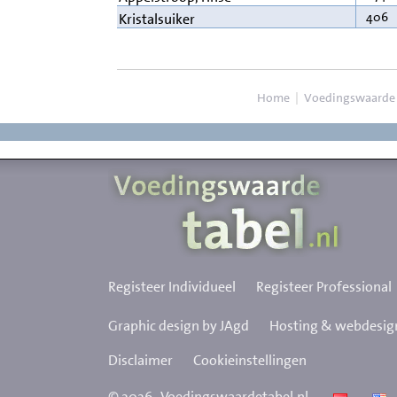
406
Kristalsuiker
Home
|
Voedingswaarde
Registeer Individueel
Registeer Professional
Graphic design by JAgd
Hosting & webdesign
Disclaimer
Cookieinstellingen
©
2026
Voedingswaardetabel.nl