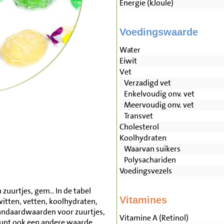
Energie (kJoule)
Voedingswaarde
Water
Eiwit
Vet
Verzadigd vet
Enkelvoudig onv. vet
Meervoudig onv. vet
Transvet
Cholesterol
Koolhydraten
Waarvan suikers
Polysachariden
Voedingsvezels
zuurtjes, gem.. In de tabel
Vitamines
witten, vetten, koolhydraten,
andaardwaarden voor zuurtjes,
Vitamine A (Retinol)
unt ook een andere waarde