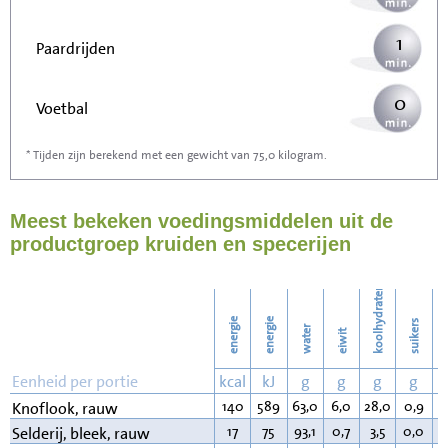
1
Paardrijden
0
Voetbal
* Tijden zijn berekend met een gewicht van 75,0 kilogram.
1
Stofzuigen
Meest bekeken voedingsmiddelen uit de
1
Strijken
productgroep kruiden en specerijen
1
Wassen
koolhydraten
energie
energie
suikers
water
eiwit
v
Eenheid per portie
kcal
kJ
g
g
g
g
140
589
63,0
6,0
28,0
0,9
0
Knoflook, rauw
17
75
93,1
0,7
3,5
0,0
0
Selderij, bleek, rauw