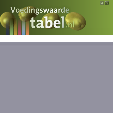
Voedingswaarde
Wat is wat?
Ons voedsel
Bereken
Nieuws
Boeken
Registreren
Inloggen