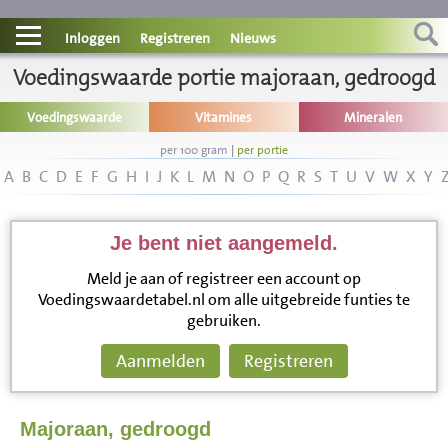
Contact
Inloggen
Registreren
Nieuws
Voedingswaarde portie majoraan, gedroogd
Informatie
Voedingswaarde
Vitamines
Mineralen
Disclaimer
per 100 gram
|
per portie
A
B
C
D
E
F
G
H
I
J
K
L
M
N
O
P
Q
R
S
T
U
V
W
X
Y
Je bent niet aangemeld.
Meld je aan of registreer een account op
Voedingswaardetabel.nl om alle uitgebreide funties te
gebruiken.
Aanmelden
Registreren
Majoraan, gedroogd