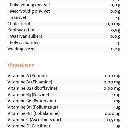
Enkelvoudig onv. vet
0,0
g
Meervoudig onv. vet
0,0
g
Transvet
-
g
Cholesterol
0,0
mg
Koolhydraten
0,5
g
Waarvan suikers
0,0
g
Polysachariden
-
g
Voedingsvezels
0,2
g
Vitamines
Vitamine A (Retinol)
0,01
mg
Vitamine B1 (Thiamine)
0,00
mg
Vitamine B2 (Riboflavine)
0,00
mg
Vitamine B3 (Niacine)
-
mg
Vitamine B6 (Pyridoxine)
-
mg
Vitamine B11 (Foliumzuur)
-
µg
Vitamine B12 (Cobalamine)
0,00
µg
Vitamine C (Ascorbinezuur)
0,5
mg
Vitamine D (Calcifine)
-
µg