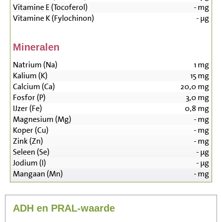
Vitamine E (Tocoferol)
-
mg
Vitamine K (Fylochinon)
-
µg
Mineralen
Natrium (Na)
1
mg
Kalium (K)
15
mg
Calcium (Ca)
20,0
mg
Fosfor (P)
3,0
mg
IJzer (Fe)
0,8
mg
Magnesium (Mg)
-
mg
Koper (Cu)
-
mg
Zink (Zn)
-
mg
Seleen (Se)
-
µg
Jodium (I)
-
µg
Mangaan (Mn)
-
mg
ADH en PRAL-waarde