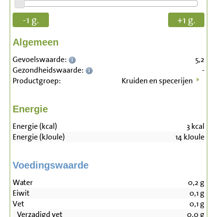
-1 g.
+1 g.
Algemeen
Gevoelswaarde:
5,2
Gezondheidswaarde:
-
Productgroep:
Kruiden en specerijen
Energie
Energie (kcal)
3
kcal
Energie (kJoule)
14
kJoule
Voedingswaarde
Water
0,2
g
Eiwit
0,1
g
Vet
0,1
g
Verzadigd vet
0,0
g