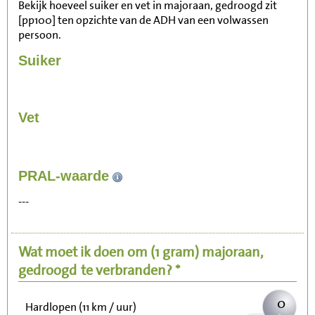
Bekijk hoeveel suiker en vet in majoraan, gedroogd zit
[pp100] ten opzichte van de ADH van een volwassen
persoon.
Suiker
Vet
2
PRAL-waarde
Zitten, tv kijken
---
0
Fietsen (15 km/uur)
Wat moet ik doen om
(1 gram)
majoraan,
1
Wandelen (5 km/uur)
gedroogd
te verbranden? *
0
Hardlopen (11 km / uur)