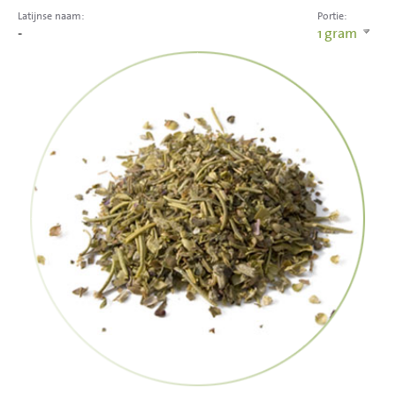
Latijnse naam:
Portie:
-
1
gram