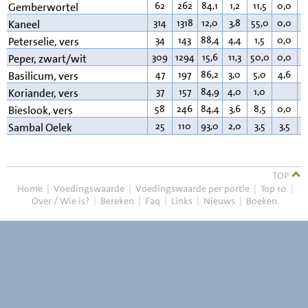
62
262
84,1
1,2
11,5
0,0
1
Gemberwortel
314
1318
12,0
3,8
55,0
0,0
3
Kaneel
34
143
88,4
4,4
1,5
0,0
0
Peterselie, vers
309
1294
15,6
11,3
50,0
0,0
2
Peper, zwart/wit
47
197
86,2
3,0
5,0
4,6
0
Basilicum, vers
37
157
84,9
4,0
1,0
0
Koriander, vers
58
246
84,4
3,6
8,5
0,0
0
Bieslook, vers
25
110
93,0
2,0
3,5
3,5
0
Sambal Oelek
TOP
Home
|
Voedingswaarde
|
Voedingswaarde per portie
|
Top 10
|
Over / Wie is?
|
Bereken
|
Faq
|
Links
|
Nieuws
|
Boeken