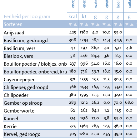
energie
energie
suikers
water
eiwit
v
Eenheid per 100 gram
kcal
kJ
g
g
g
g
Sorteren
425
1780
4,0
10,0
55,0
1
Anijszaad
308
1293
18,1
14,4
44,5
0,0
4
Basilicum, gedroogd
47
197
86,2
3,0
5,0
4,6
0
Basilicum, vers
58
246
84,4
3,6
8,5
0,0
0
Bieslook, vers
237
996
54,0
16,0
16,0
0,0
1
Bouillonpoeder / blokjes, onbereid, vlees
180
756
59,7
18,0
15,0
0,0
5
Bouillonpoeder, onbereid, kruiden
371
1555
13,5
11,5
30,5
0,0
1
Cayennepeper
366
1533
16,5
12,5
33,0
0,0
1
Chilipeper, gedroogd
380
1595
12,5
12,0
32,0
0,0
1
Chilipoeder
289
1212
26,2
0,0
70,0
68,0
0
Gember op siroop
62
262
84,1
1,2
11,5
0,0
1
Gemberwortel
314
1318
12,0
3,8
55,0
0,0
3
Kaneel
325
1364
26,5
12,5
36,0
0,0
1
Kerrie
305
1280
22,0
23,5
39,0
0,0
3
Kervel, gedroogd