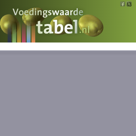
Voedingswaarde
Wat is wat?
Ons voedsel
Bereken
Nieuws
Boeken
Registreren
Inloggen