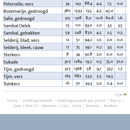
34
143
88,4
4,4
1,5
0,0
0
Peterselie, vers
380
1593
13,5
4,5
45,0
1
Rozemarijn, gedroogd
315
1318
8,0
10,6
60,6
1,6
1
Salie, gedroogd
25
110
93,0
2,0
3,5
3,5
0
Sambal Oelek
59
248
87,0
4,5
2,5
0,5
3
Sambal, gebakken
12
51
94,2
1,0
2,0
0,0
0
Selderij, blad, vers
17
75
93,1
0,7
3,5
0,0
0
Selderij, bleek, rauw
8
34
92,8
2,0
0,0
0,0
0
Sterkers
307
1284
19,7
0,5
75,0
72,0
0
Sukade
327
1368
7,8
9,1
37,7
1,7
7
Tijm, gedroogd
163
682
53,3
5,5
24,5
1
Tijm, vers
16
70
93,3
2,0
0,4
0,0
0
Tuinkers
TOP
Home
|
Voedingswaarde
|
Voedingswaarde per portie
|
Top 10
|
Over / Wie is?
|
Bereken
|
Faq
|
Links
|
Nieuws
|
Boeken