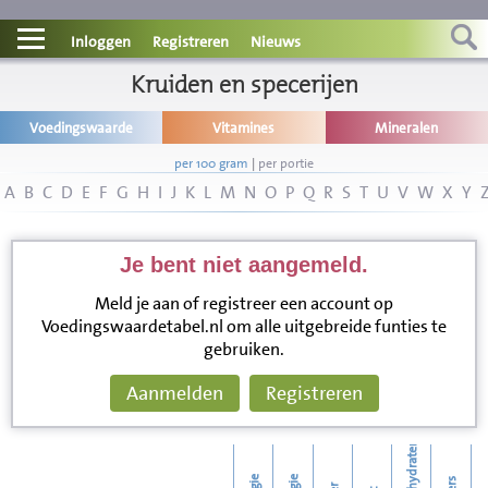
Contact
Inloggen
Registreren
Nieuws
Informatie
Kruiden en specerijen
Voedingswaarde
Vitamines
Mineralen
Disclaimer
per 100 gram
|
per portie
A
B
C
D
E
F
G
H
I
J
K
L
M
N
O
P
Q
R
S
T
U
V
W
X
Y
Je bent niet aangemeld.
Meld je aan of registreer een account op
Voedingswaardetabel.nl om alle uitgebreide funties te
gebruiken.
Aanmelden
Registreren
koolhydraten