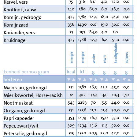
75
316
81,1
4,0
12,0
0,0
1
Kervel, vers
140
589
63,0
6,0
28,0
0,9
0
Knoflook, rauw
425
1782
14,5
18,0
34,0
0,0
2
Komijn, gedroogd
356
1490
0,0
19,0
36,0
0,0
1
Komijnzaad
37
157
84,9
4,0
1,0
0
Koriander, vers
427
1788
12,3
6,2
51,0
0,0
2
Kruidnagel
koolhydraten
energie
energie
suikers
water
eiwit
v
Eenheid per 100 gram
kcal
kJ
g
g
g
g
Sorteren
331
1387
16,3
12,5
45,0
0,0
7
Majoraan, gedroogd
72
302
77,3
3,1
10,3
7,0
0
Mierikswortel, Horse-radish
545
2283
7,0
5,5
44,0
0,0
3
Nootmuskaat
371
1556
11,2
11,4
50,0
0,0
1
Oregano, gedroogd
353
1479
16,3
15,0
35,0
0,0
1
Paprikapoeder
309
1294
15,6
11,3
50,0
0,0
2
Peper, zwart/wit
315
1320
20,5
22,0
42,0
0,0
4
Peterselie, gedroogd