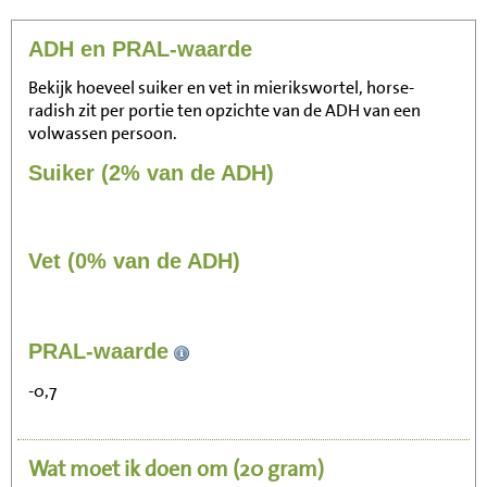
ADH en PRAL-waarde
Bekijk hoeveel suiker en vet in mierikswortel, horse-
radish zit per portie ten opzichte van de ADH van een
volwassen persoon.
Suiker (2% van de ADH)
Vet (0% van de ADH)
10
PRAL-waarde
Zitten, tv kijken
-0,7
2
Fietsen (15 km/uur)
Wat moet ik doen om
(20 gram)
3