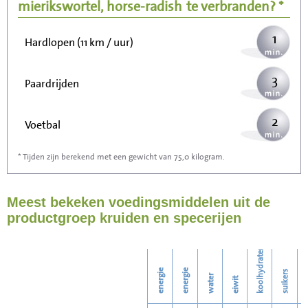
Wandelen (5 km/uur)
mierikswortel, horse-radish
te verbranden? *
1
Hardlopen (11 km / uur)
3
Paardrijden
2
Voetbal
* Tijden zijn berekend met een gewicht van 75,0 kilogram.
5
Stofzuigen
Meest bekeken voedingsmiddelen uit de
5
Strijken
productgroep kruiden en specerijen
6
Wassen
koolhydraten
energie
energie
suikers
water
eiwit
v