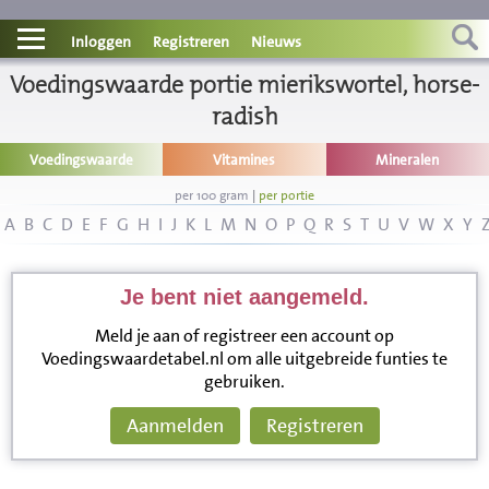
Contact
Inloggen
Registreren
Nieuws
Voedingswaarde portie mierikswortel, horse-
Informatie
radish
Disclaimer
Voedingswaarde
Vitamines
Mineralen
per 100 gram
|
per portie
A
B
C
D
E
F
G
H
I
J
K
L
M
N
O
P
Q
R
S
T
U
V
W
X
Y
Je bent niet aangemeld.
Meld je aan of registreer een account op
Voedingswaardetabel.nl om alle uitgebreide funties te
gebruiken.
Aanmelden
Registreren