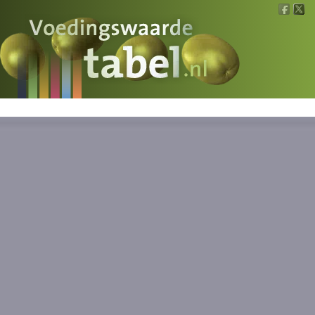
Voedingswaarde
Wat is wat?
Ons voedsel
Bereken
Nieuws
Boeken
Registreren
Inloggen