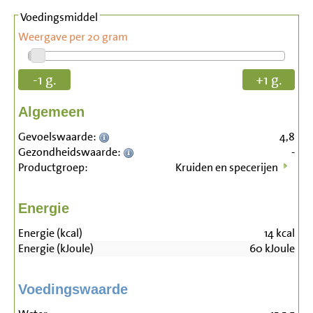
Voedingsmiddel
Weergave per 20 gram
-1 g.
+1 g.
Algemeen
Gevoelswaarde:
4,8
Gezondheidswaarde:
-
Productgroep:
Kruiden en specerijen
Energie
Energie (kcal)
14
kcal
Energie (kJoule)
60
kJoule
Voedingswaarde