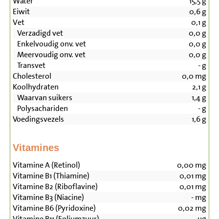
Water
15,5
g
Eiwit
0,6
g
Vet
0,1
g
Verzadigd vet
0,0
g
Enkelvoudig onv. vet
0,0
g
Meervoudig onv. vet
0,0
g
Transvet
-
g
Cholesterol
0,0
mg
Koolhydraten
2,1
g
Waarvan suikers
1,4
g
Polysachariden
-
g
Voedingsvezels
1,6
g
Vitamines
Vitamine A (Retinol)
0,00
mg
Vitamine B1 (Thiamine)
0,01
mg
Vitamine B2 (Riboflavine)
0,01
mg
Vitamine B3 (Niacine)
-
mg
Vitamine B6 (Pyridoxine)
0,02
mg
Vitamine B11 (Foliumzuur)
-
µg