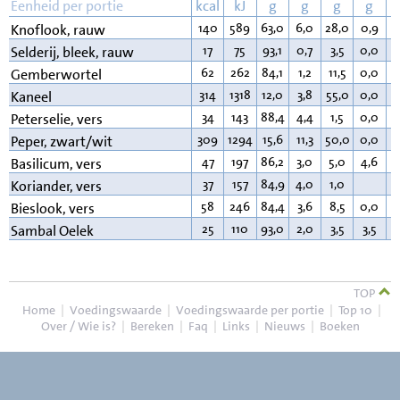
Eenheid per portie
kcal
kJ
g
g
g
g
140
589
63,0
6,0
28,0
0,9
0
Knoflook, rauw
17
75
93,1
0,7
3,5
0,0
0
Selderij, bleek, rauw
62
262
84,1
1,2
11,5
0,0
1
Gemberwortel
314
1318
12,0
3,8
55,0
0,0
3
Kaneel
34
143
88,4
4,4
1,5
0,0
0
Peterselie, vers
309
1294
15,6
11,3
50,0
0,0
2
Peper, zwart/wit
47
197
86,2
3,0
5,0
4,6
0
Basilicum, vers
37
157
84,9
4,0
1,0
0
Koriander, vers
58
246
84,4
3,6
8,5
0,0
0
Bieslook, vers
25
110
93,0
2,0
3,5
3,5
0
Sambal Oelek
TOP
Home
|
Voedingswaarde
|
Voedingswaarde per portie
|
Top 10
|
Over / Wie is?
|
Bereken
|
Faq
|
Links
|
Nieuws
|
Boeken