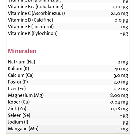
Vitamine B12 (Cobalamine)
0,00
µg
Vitamine C (Ascorbinezuur)
24,0
mg
Vitamine D (Calcifine)
0,0
µg
Vitamine E (Tocoferol)
-
mg
Vitamine K (Fylochinon)
-
µg
Mineralen
Natrium (Na)
2
mg
Kalium (K)
40
mg
Calcium (Ca)
3,0
mg
Fosfor (P)
2,0
mg
IJzer (Fe)
0,2
mg
Magnesium (Mg)
8,00
mg
Koper (Cu)
0,04
mg
Zink (Zn)
0,28
mg
Seleen (Se)
-
µg
Jodium (I)
-
µg
Mangaan (Mn)
-
mg