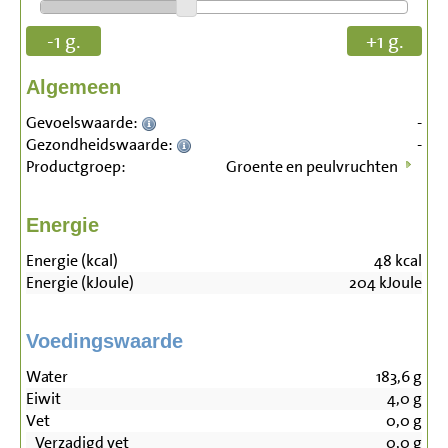
-1 g.
+1 g.
Algemeen
Gevoelswaarde:
-
Gezondheidswaarde:
-
Productgroep:
Groente en peulvruchten
Energie
Energie (kcal)
48
kcal
Energie (kJoule)
204
kJoule
Voedingswaarde
Water
183,6
g
Eiwit
4,0
g
Vet
0,0
g
Verzadigd vet
0,0
g