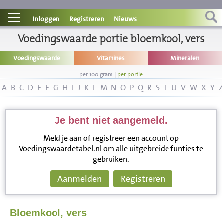
Contact
Inloggen
Registreren
Nieuws
Informatie
Voedingswaarde portie bloemkool, vers
Voedingswaarde
Vitamines
Mineralen
Disclaimer
per 100 gram
|
per portie
A
B
C
D
E
F
G
H
I
J
K
L
M
N
O
P
Q
R
S
T
U
V
W
X
Y
Je bent niet aangemeld.
Meld je aan of registreer een account op
Voedingswaardetabel.nl om alle uitgebreide funties te
gebruiken.
Aanmelden
Registreren
Bloemkool, vers