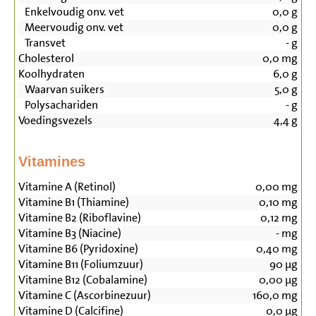
Enkelvoudig onv. vet
0,0
g
Meervoudig onv. vet
0,0
g
Transvet
-
g
Cholesterol
0,0
mg
Koolhydraten
6,0
g
Waarvan suikers
5,0
g
Polysachariden
-
g
Voedingsvezels
4,4
g
Vitamines
Vitamine A (Retinol)
0,00
mg
Vitamine B1 (Thiamine)
0,10
mg
Vitamine B2 (Riboflavine)
0,12
mg
Vitamine B3 (Niacine)
-
mg
Vitamine B6 (Pyridoxine)
0,40
mg
Vitamine B11 (Foliumzuur)
90
µg
Vitamine B12 (Cobalamine)
0,00
µg
Vitamine C (Ascorbinezuur)
160,0
mg
Vitamine D (Calcifine)
0,0
µg