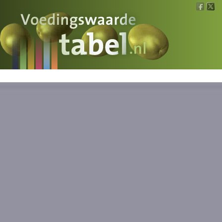
Voedingswaarde
Wat is wat?
Ons voedsel
Bereken
Nieuws
Boeken
Registreren
Inloggen