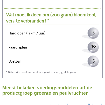
7
Fietsen (15 km/uur)
Wat moet ik doen om
(200 gram)
bloemkool,
9
Wandelen (5 km/uur)
vers
te verbranden? *
3
Hardlopen (11 km / uur)
10
Paardrijden
5
Voetbal
* Tijden zijn berekend met een gewicht van 75,0 kilogram.
15
Stofzuigen
Meest bekeken voedingsmiddelen uit de
17
Strijken
productgroep groente en peulvruchten
19
Wassen