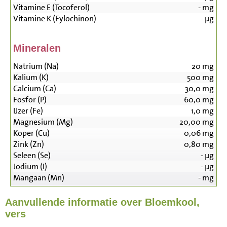
Vitamine E (Tocoferol)
-
mg
Vitamine K (Fylochinon)
-
µg
Mineralen
Natrium (Na)
20
mg
Kalium (K)
500
mg
Calcium (Ca)
30,0
mg
Fosfor (P)
60,0
mg
IJzer (Fe)
1,0
mg
Magnesium (Mg)
20,00
mg
Koper (Cu)
0,06
mg
Zink (Zn)
0,80
mg
Seleen (Se)
-
µg
Jodium (I)
-
µg
Mangaan (Mn)
-
mg
Aanvullende informatie over Bloemkool,
vers