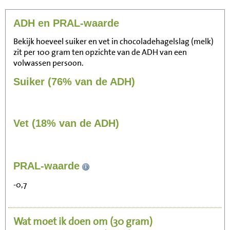
ADH en PRAL-waarde
Bekijk hoeveel suiker en vet in chocoladehagelslag (melk)
zit per 100 gram ten opzichte van de ADH van een
volwassen persoon.
Suiker (76% van de ADH)
Vet (18% van de ADH)
100
PRAL-waarde
Zitten, tv kijken
-0,7
20
Fietsen (15 km/uur)
Wat moet ik doen om
(30 gram)
24