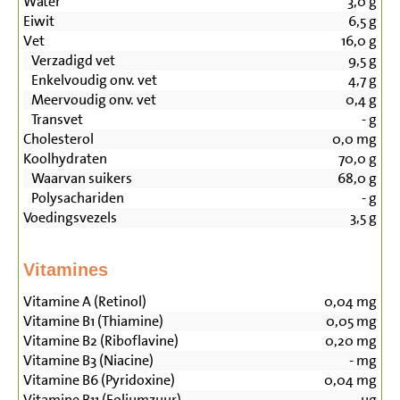
Water
3,0
g
Eiwit
6,5
g
Vet
16,0
g
Verzadigd vet
9,5
g
Enkelvoudig onv. vet
4,7
g
Meervoudig onv. vet
0,4
g
Transvet
-
g
Cholesterol
0,0
mg
Koolhydraten
70,0
g
Waarvan suikers
68,0
g
Polysachariden
-
g
Voedingsvezels
3,5
g
Vitamines
Vitamine A (Retinol)
0,04
mg
Vitamine B1 (Thiamine)
0,05
mg
Vitamine B2 (Riboflavine)
0,20
mg
Vitamine B3 (Niacine)
-
mg
Vitamine B6 (Pyridoxine)
0,04
mg
Vitamine B11 (Foliumzuur)
-
µg