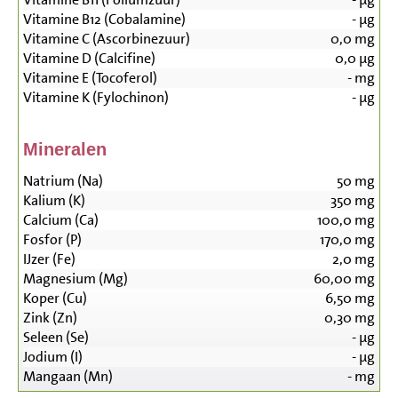
Vitamine B12 (Cobalamine)
-
µg
Vitamine C (Ascorbinezuur)
0,0
mg
Vitamine D (Calcifine)
0,0
µg
Vitamine E (Tocoferol)
-
mg
Vitamine K (Fylochinon)
-
µg
Mineralen
Natrium (Na)
50
mg
Kalium (K)
350
mg
Calcium (Ca)
100,0
mg
Fosfor (P)
170,0
mg
IJzer (Fe)
2,0
mg
Magnesium (Mg)
60,00
mg
Koper (Cu)
6,50
mg
Zink (Zn)
0,30
mg
Seleen (Se)
-
µg
Jodium (I)
-
µg
Mangaan (Mn)
-
mg