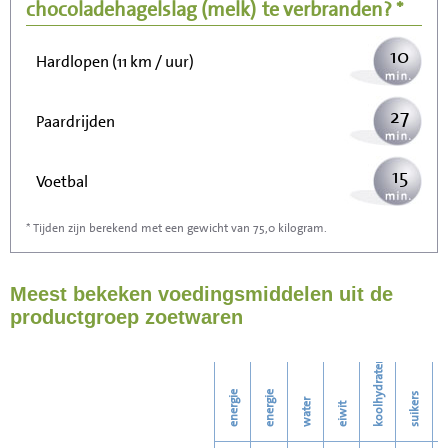
Wandelen (5 km/uur)
chocoladehagelslag (melk)
te verbranden? *
10
Hardlopen (11 km / uur)
27
Paardrijden
15
Voetbal
* Tijden zijn berekend met een gewicht van 75,0 kilogram.
44
Stofzuigen
Meest bekeken voedingsmiddelen uit de
48
Strijken
productgroep zoetwaren
55
Wassen
koolhydraten
energie
energie
suikers
water
eiwit
v