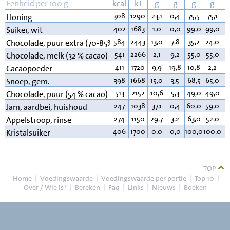
Eenheid per 100 g
kcal
kJ
g
g
g
g
308
1290
23,1
0,4
75,5
75,1
0
Honing
402
1683
1,0
0,0
99,0
99,0
0
Suiker, wit
584
2443
13,0
7,8
35,2
24,0
4
Chocolade, puur extra (70-85% cacao)
541
2266
2,1
9,2
55,0
55,0
3
Chocolade, melk (32 % cacao)
411
1720
9,9
19,8
10,8
2,2
2
Cacaopoeder
398
1668
15,0
3,5
68,5
65,0
1
Snoep, gem.
513
2152
10,6
5,3
49,0
49,0
3
Chocolade, puur (54 % cacao)
247
1038
37,1
0,4
60,0
59,0
0
Jam, aardbei, huishoud
274
1150
29,7
3,2
63,0
52,0
0
Appelstroop, rinse
406
1700
0,0
0,0
100,0
100,0
0
Kristalsuiker
TOP
Home
|
Voedingswaarde
|
Voedingswaarde per portie
|
Top 10
|
Over / Wie is?
|
Bereken
|
Faq
|
Links
|
Nieuws
|
Boeken