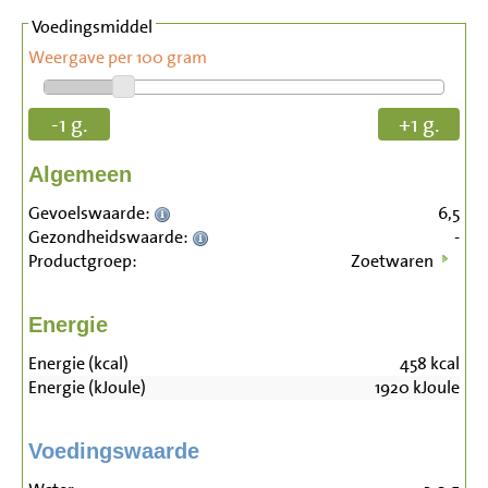
Voedingsmiddel
Weergave per 100 gram
-1 g.
+1 g.
Algemeen
Gevoelswaarde:
6,5
Gezondheidswaarde:
-
Productgroep:
Zoetwaren
Energie
Energie (kcal)
458
kcal
Energie (kJoule)
1920
kJoule
Voedingswaarde