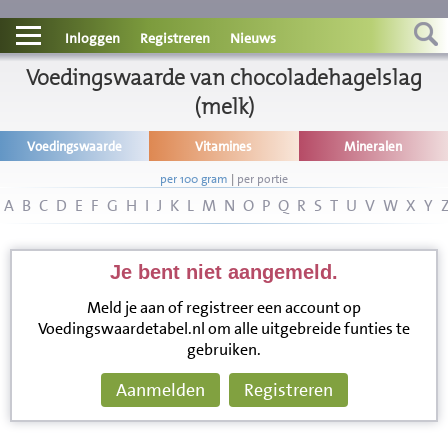
Contact
Inloggen
Registreren
Nieuws
Informatie
Voedingswaarde van chocoladehagelslag
(melk)
Disclaimer
Voedingswaarde
Vitamines
Mineralen
per 100 gram
|
per portie
A
B
C
D
E
F
G
H
I
J
K
L
M
N
O
P
Q
R
S
T
U
V
W
X
Y
Je bent niet aangemeld.
Meld je aan of registreer een account op
Voedingswaardetabel.nl om alle uitgebreide funties te
gebruiken.
Aanmelden
Registreren