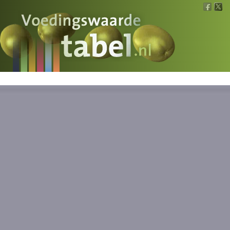
Voedingswaarde
Wat is wat?
Ons voedsel
Bereken
Nieuws
Boeken
Registreren
Inloggen