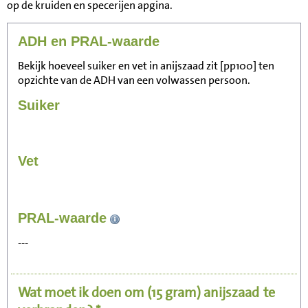
op de kruiden en specerijen apgina.
ADH en PRAL-waarde
Bekijk hoeveel suiker en vet in anijszaad zit [pp100] ten
opzichte van de ADH van een volwassen persoon.
Suiker
Vet
46
PRAL-waarde
Zitten, tv kijken
---
9
Fietsen (15 km/uur)
Wat moet ik doen om
(15 gram)
anijszaad
te
11
Wandelen (5 km/uur)