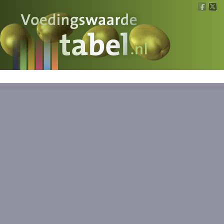
Voedingswaarde
Wat is wat?
Ons voedsel
Bereken
Nieuws
Boeken
Registreren
Inloggen