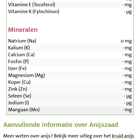
Vitamine E (Tocoferol)
-
mg
Vitamine K (Fylochinon)
-
µg
Mineralen
Natrium (Na)
0
mg
Kalium (K)
-
mg
Calcium (Ca)
-
mg
Fosfor (P)
-
mg
IJzer (Fe)
-
mg
Magnesium (Mg)
-
mg
Koper (Cu)
-
mg
Zink (Zn)
-
mg
Seleen (Se)
-
µg
Jodium (I)
-
µg
Mangaan (Mn)
-
mg
Aanvullende informatie over Anijszaad
Meer weten over anijs? Bekijk meer uitleg over het
kruid anijs