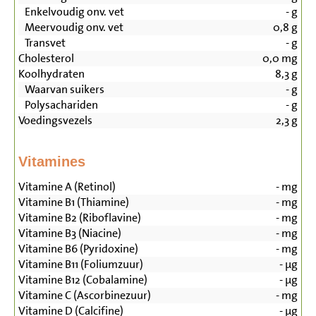
Enkelvoudig onv. vet
-
g
Meervoudig onv. vet
0,8
g
Transvet
-
g
Cholesterol
0,0
mg
Koolhydraten
8,3
g
Waarvan suikers
-
g
Polysachariden
-
g
Voedingsvezels
2,3
g
Vitamines
Vitamine A (Retinol)
-
mg
Vitamine B1 (Thiamine)
-
mg
Vitamine B2 (Riboflavine)
-
mg
Vitamine B3 (Niacine)
-
mg
Vitamine B6 (Pyridoxine)
-
mg
Vitamine B11 (Foliumzuur)
-
µg
Vitamine B12 (Cobalamine)
-
µg
Vitamine C (Ascorbinezuur)
-
mg
Vitamine D (Calcifine)
-
µg