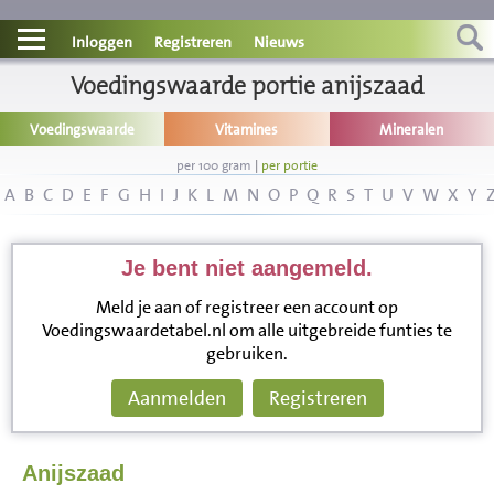
Contact
Inloggen
Registreren
Nieuws
Informatie
Voedingswaarde portie anijszaad
Voedingswaarde
Vitamines
Mineralen
Disclaimer
per 100 gram
|
per portie
A
B
C
D
E
F
G
H
I
J
K
L
M
N
O
P
Q
R
S
T
U
V
W
X
Y
Je bent niet aangemeld.
Meld je aan of registreer een account op
Voedingswaardetabel.nl om alle uitgebreide funties te
gebruiken.
Aanmelden
Registreren
Anijszaad