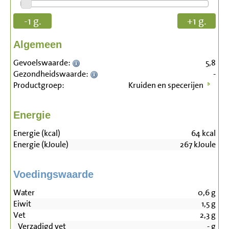
-1 g.
+1 g.
Algemeen
Gevoelswaarde:
5,8
Gezondheidswaarde:
-
Productgroep:
Kruiden en specerijen
Energie
Energie (kcal)
64
kcal
Energie (kJoule)
267
kJoule
Voedingswaarde
Water
0,6
g
Eiwit
1,5
g
Vet
2,3
g
Verzadigd vet
-
g