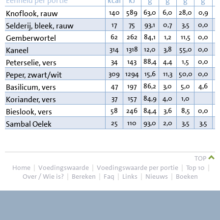
Eenheid per portie
kcal
kJ
g
g
g
g
140
589
63,0
6,0
28,0
0,9
0
Knoflook, rauw
17
75
93,1
0,7
3,5
0,0
0
Selderij, bleek, rauw
62
262
84,1
1,2
11,5
0,0
1
Gemberwortel
314
1318
12,0
3,8
55,0
0,0
3
Kaneel
34
143
88,4
4,4
1,5
0,0
0
Peterselie, vers
309
1294
15,6
11,3
50,0
0,0
2
Peper, zwart/wit
47
197
86,2
3,0
5,0
4,6
0
Basilicum, vers
37
157
84,9
4,0
1,0
0
Koriander, vers
58
246
84,4
3,6
8,5
0,0
0
Bieslook, vers
25
110
93,0
2,0
3,5
3,5
0
Sambal Oelek
TOP
Home
|
Voedingswaarde
|
Voedingswaarde per portie
|
Top 10
|
Over / Wie is?
|
Bereken
|
Faq
|
Links
|
Nieuws
|
Boeken