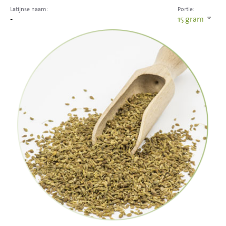
Latijnse naam:
Portie:
-
15
gram