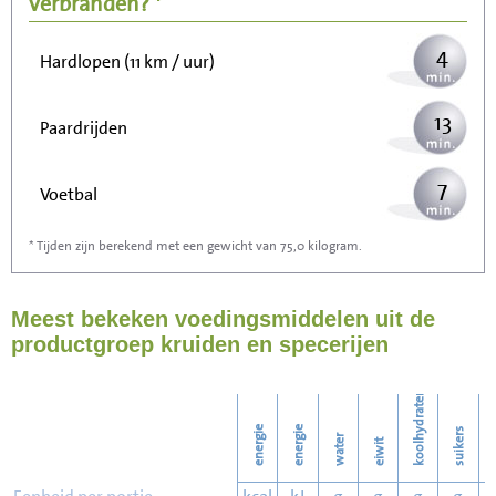
verbranden? *
4
Hardlopen (11 km / uur)
13
Paardrijden
7
Voetbal
* Tijden zijn berekend met een gewicht van 75,0 kilogram.
20
Stofzuigen
Meest bekeken voedingsmiddelen uit de
22
Strijken
productgroep kruiden en specerijen
26
Wassen
koolhydraten
energie
energie
suikers
water
eiwit
v