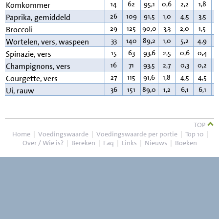
14
62
95,1
0,6
2,2
1,8
0
Komkommer
26
109
91,5
1,0
4,5
3,5
0
Paprika, gemiddeld
29
125
90,0
3,3
2,0
1,5
0
Broccoli
33
140
89,2
1,0
5,2
4,9
0
Wortelen, vers, waspeen
15
63
93,6
2,5
0,6
0,4
0
Spinazie, vers
16
71
93,5
2,7
0,3
0,2
0
Champignons, vers
27
115
91,6
1,8
4,5
4,5
0
Courgette, vers
36
151
89,0
1,2
6,1
6,1
0
Ui, rauw
TOP
Home
|
Voedingswaarde
|
Voedingswaarde per portie
|
Top 10
|
Over / Wie is?
|
Bereken
|
Faq
|
Links
|
Nieuws
|
Boeken