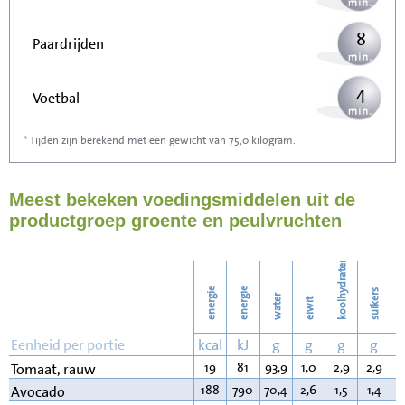
8
Paardrijden
4
Voetbal
* Tijden zijn berekend met een gewicht van 75,0 kilogram.
13
Stofzuigen
Meest bekeken voedingsmiddelen uit de
15
Strijken
productgroep groente en peulvruchten
17
Wassen
koolhydraten
energie
energie
suikers
water
eiwit
v
Eenheid per portie
kcal
kJ
g
g
g
g
19
81
93,9
1,0
2,9
2,9
0
Tomaat, rauw
188
790
70,4
2,6
1,5
1,4
1
Avocado