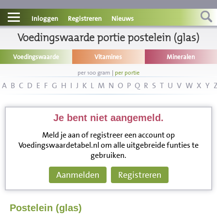
Contact
Inloggen
Registreren
Nieuws
Informatie
Voedingswaarde portie postelein (glas)
Voedingswaarde
Vitamines
Mineralen
Disclaimer
per 100 gram
|
per portie
A
B
C
D
E
F
G
H
I
J
K
L
M
N
O
P
Q
R
S
T
U
V
W
X
Y
Je bent niet aangemeld.
Meld je aan of registreer een account op
Voedingswaardetabel.nl om alle uitgebreide funties te
gebruiken.
Aanmelden
Registreren
Postelein (glas)