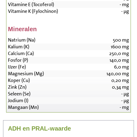
Vitamine E (Tocoferol)
-
mg
Vitamine K (Fylochinon)
-
µg
Mineralen
Natrium (Na)
500
mg
Kalium (K)
1600
mg
Calcium (Ca)
250,0
mg
Fosfor (P)
140,0
mg
IJzer (Fe)
6,0
mg
Magnesium (Mg)
140,00
mg
Koper (Cu)
0,20
mg
Zink (Zn)
0,34
mg
Seleen (Se)
-
µg
Jodium (I)
-
µg
Mangaan (Mn)
-
mg
ADH en PRAL-waarde