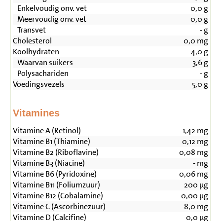
Enkelvoudig onv. vet
0,0
g
Meervoudig onv. vet
0,0
g
Transvet
-
g
Cholesterol
0,0
mg
Koolhydraten
4,0
g
Waarvan suikers
3,6
g
Polysachariden
-
g
Voedingsvezels
5,0
g
Vitamines
Vitamine A (Retinol)
1,42
mg
Vitamine B1 (Thiamine)
0,12
mg
Vitamine B2 (Riboflavine)
0,08
mg
Vitamine B3 (Niacine)
-
mg
Vitamine B6 (Pyridoxine)
0,06
mg
Vitamine B11 (Foliumzuur)
200
µg
Vitamine B12 (Cobalamine)
0,00
µg
Vitamine C (Ascorbinezuur)
8,0
mg
Vitamine D (Calcifine)
0,0
µg