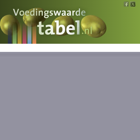
Voedingswaarde
Wat is wat?
Ons voedsel
Bereken
Nieuws
Boeken
Registreren
Inloggen