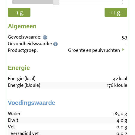
-1 g.
+1 g.
Algemeen
Gevoelswaarde:
5,3
Gezondheidswaarde:
-
Productgroep:
Groente en peulvruchten
Energie
Energie (kcal)
42
kcal
Energie (kJoule)
176
kJoule
Voedingswaarde
Water
185,0
g
Eiwit
4,0
g
Vet
0,0
g
Verzadigd vet
0,0
g