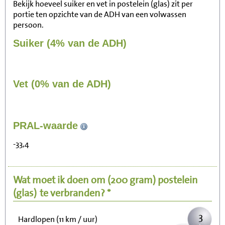
Bekijk hoeveel suiker en vet in postelein (glas) zit per
portie ten opzichte van de ADH van een volwassen
persoon.
Suiker (4% van de ADH)
Vet (0% van de ADH)
31
PRAL-waarde
Zitten, tv kijken
-33,4
6
Fietsen (15 km/uur)
Wat moet ik doen om
(200 gram)
postelein
7
Wandelen (5 km/uur)
(glas)
te verbranden? *
3
Hardlopen (11 km / uur)