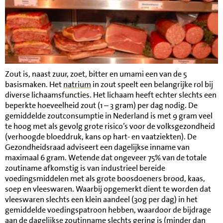
Zout is, naast zuur, zoet, bitter en umami een van de 5
basismaken. Het
natrium
in zout speelt een belangrijke rol bij
diverse lichaamsfuncties. Het lichaam heeft echter slechts een
beperkte hoeveelheid zout (1 – 3 gram) per dag nodig. De
gemiddelde zoutconsumptie in Nederland is met 9 gram veel
te hoog met als gevolg grote risico’s voor de volksgezondheid
(verhoogde bloeddruk, kans op hart- en vaatziekten). De
Gezondheidsraad adviseert een dagelijkse inname van
maximaal 6 gram. Wetende dat ongeveer 75% van de totale
zoutiname afkomstig is van industrieel bereide
voedingsmiddelen met als grote boosdoeners brood, kaas,
soep en vleeswaren. Waarbij opgemerkt dient te worden dat
vleeswaren slechts een klein aandeel (30g per dag) in het
gemiddelde voedingspatroon hebben, waardoor de bijdrage
aan de dagelijkse zoutinname slechts gering is (minder dan