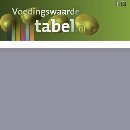
Voedingswaarde
Wat is wat?
Ons voedsel
Bereken
Nieuws
Boeken
Registreren
Inloggen