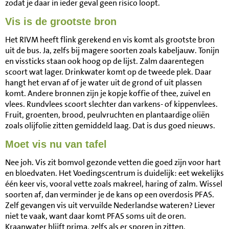
zodat je daar in ieder geval geen risico loopt.
Vis is de grootste bron
Het RIVM heeft flink gerekend en vis komt als grootste bron
uit de bus. Ja, zelfs bij magere soorten zoals kabeljauw. Tonijn
en vissticks staan ook hoog op de lijst. Zalm daarentegen
scoort wat lager. Drinkwater komt op de tweede plek. Daar
hangt het ervan af of je water uit de grond of uit plassen
komt. Andere bronnen zijn je kopje koffie of thee, zuivel en
vlees. Rundvlees scoort slechter dan varkens- of kippenvlees.
Fruit, groenten, brood, peulvruchten en plantaardige oliën
zoals olijfolie zitten gemiddeld laag. Dat is dus goed nieuws.
Moet vis nu van tafel
Nee joh. Vis zit bomvol gezonde vetten die goed zijn voor hart
en bloedvaten. Het Voedingscentrum is duidelijk: eet wekelijks
één keer vis, vooral vette zoals makreel, haring of zalm. Wissel
soorten af, dan verminder je de kans op een overdosis PFAS.
Zelf gevangen vis uit vervuilde Nederlandse wateren? Liever
niet te vaak, want daar komt PFAS soms uit de oren.
Kraanwater blijft prima, zelfs als er sporen in zitten.