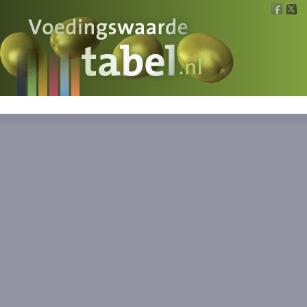
Voedingswaarde
Wat is wat?
Ons voedsel
Bereken
Nieuws
Boeken
Registreren
Inloggen