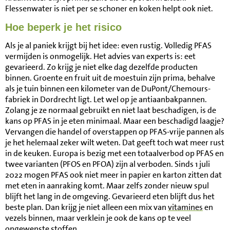
Flessenwater is niet per se schoner en koken helpt ook niet.
Hoe beperk je het risico
Als je al paniek krijgt bij het idee: even rustig. Volledig PFAS
vermijden is onmogelijk. Het advies van experts is: eet
gevarieerd. Zo krijg je niet elke dag dezelfde producten
binnen. Groente en fruit uit de moestuin zijn prima, behalve
als je tuin binnen een kilometer van de DuPont/Chemours-
fabriek in Dordrecht ligt. Let wel op je antiaanbakpannen.
Zolang je ze normaal gebruikt en niet laat beschadigen, is de
kans op PFAS in je eten minimaal. Maar een beschadigd laagje?
Vervangen die handel of overstappen op PFAS-vrije pannen als
je het helemaal zeker wilt weten. Dat geeft toch wat meer rust
in de keuken. Europa is bezig met een totaalverbod op PFAS en
twee varianten (PFOS en PFOA) zijn al verboden. Sinds 1 juli
2022 mogen PFAS ook niet meer in papier en karton zitten dat
met eten in aanraking komt. Maar zelfs zonder nieuw spul
blijft het lang in de omgeving. Gevarieerd eten blijft dus het
beste plan. Dan krijg je niet alleen een mix van
vitamines
en
vezels binnen, maar verklein je ook de kans op te veel
ongewenste stoffen.