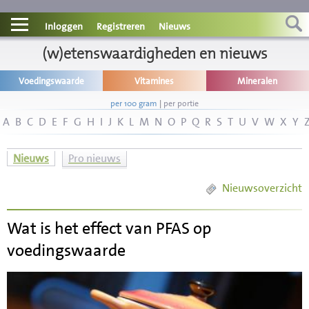
Contact
Inloggen
Registreren
Nieuws
Informatie
(w)etenswaardigheden en nieuws
Voedingswaarde
Vitamines
Mineralen
Disclaimer
per 100 gram
|
per portie
A
B
C
D
E
F
G
H
I
J
K
L
M
N
O
P
Q
R
S
T
U
V
W
X
Y
Nieuws
Pro nieuws
Nieuwsoverzicht
Wat is het effect van PFAS op
voedingswaarde