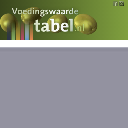
Voedingswaarde
Wat is wat?
Ons voedsel
Bereken
Nieuws
Boeken
Registreren
Inloggen