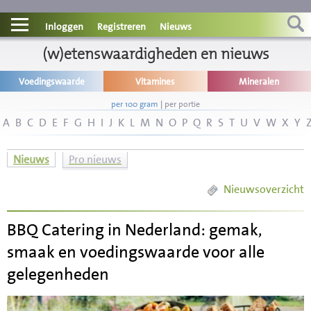
Contact
Inloggen
Registreren
Nieuws
Informatie
(w)etenswaardigheden en nieuws
Voedingswaarde
Vitamines
Mineralen
Disclaimer
per 100 gram
|
per portie
A
B
C
D
E
F
G
H
I
J
K
L
M
N
O
P
Q
R
S
T
U
V
W
X
Y
Nieuws
Pro nieuws
Nieuwsoverzicht
BBQ Catering in Nederland: gemak,
smaak en voedingswaarde voor alle
gelegenheden