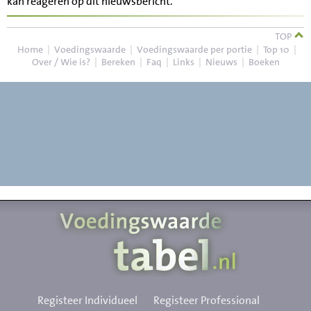
kan reageren op dit nieuwsbericht.
TOP
Home
|
Voedingswaarde
|
Voedingswaarde per portie
|
Top 10
|
Over / Wie is?
|
Bereken
|
Faq
|
Links
|
Nieuws
|
Boeken
Registeer Individueel
Registeer Professional