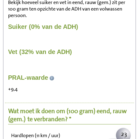
Bekijk hoeveel suiker en vet in eend, rauw (gem.) zit per
100 gram ten opzichte van de ADH van een volwassen
persoon.
Suiker (0% van de ADH)
Vet (32% van de ADH)
242
PRAL-waarde
Zitten, tv kijken
+9,4
48
Fietsen (15 km/uur)
Wat moet ik doen om
(100 gram)
eend, rauw
59
Wandelen (5 km/uur)
(gem.)
te verbranden? *
23
Hardlopen (11 km / uur)