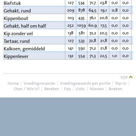
127
534
71,7
23,8
0,0
0,0
3
Biefstuk
209
878
64,5
19,1
0,8
0,0
1
Gehakt, rund
103
435
76,1
20,6
0,0
0,0
2
Kippenbout
252
1059
60,9
17,5
0,0
0,0
2
Gehakt, half om half
138
581
72,2
20,5
0,0
0,0
6
Kip zonder vel
127
533
72,8
21,8
0,0
0,0
4
Tartaar, rund
141
592
71,2
21,8
0,0
0,0
6
Kalkoen, gemiddeld
132
554
71,3
22,5
1,0
0,0
4
Kippenlever
TOP
Home
|
Voedingswaarde
|
Voedingswaarde per portie
|
Top 10
|
Over / Wie is?
|
Bereken
|
Faq
|
Links
|
Nieuws
|
Boeken