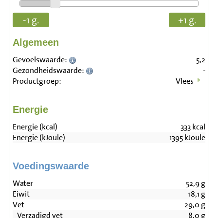
-1 g.
+1 g.
Algemeen
Gevoelswaarde:
5,2
Gezondheidswaarde:
-
Productgroep:
Vlees
Energie
Energie (kcal)
333
kcal
Energie (kJoule)
1395
kJoule
Voedingswaarde
Water
52,9
g
Eiwit
18,1
g
Vet
29,0
g
Verzadigd vet
8,0
g