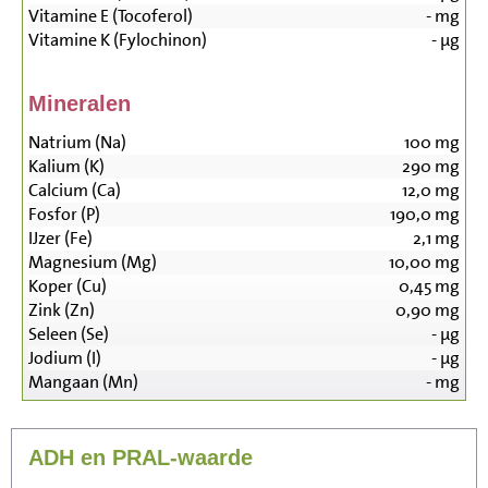
Vitamine E (Tocoferol)
-
mg
Vitamine K (Fylochinon)
-
µg
Mineralen
Natrium (Na)
100
mg
Kalium (K)
290
mg
Calcium (Ca)
12,0
mg
Fosfor (P)
190,0
mg
IJzer (Fe)
2,1
mg
Magnesium (Mg)
10,00
mg
Koper (Cu)
0,45
mg
Zink (Zn)
0,90
mg
Seleen (Se)
-
µg
Jodium (I)
-
µg
Mangaan (Mn)
-
mg
ADH en PRAL-waarde