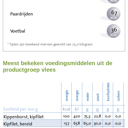
67
Paardrijden
36
Voetbal
* Tijden zijn berekend met een gewicht van 75,0 kilogram.
107
Stofzuigen
Meest bekeken voedingsmiddelen uit de
116
Strijken
productgroep vlees
133
Wassen
koolhydraten
energie
energie
suikers
water
eiwit
v
Eenheid per 100 g
kcal
kJ
g
g
g
g
100
420
75,3
22,8
0,0
0,0
0
Kippenborst, kipfilet
157
658
65,0
30,0
0,0
0,0
4
Kipfilet, bereid