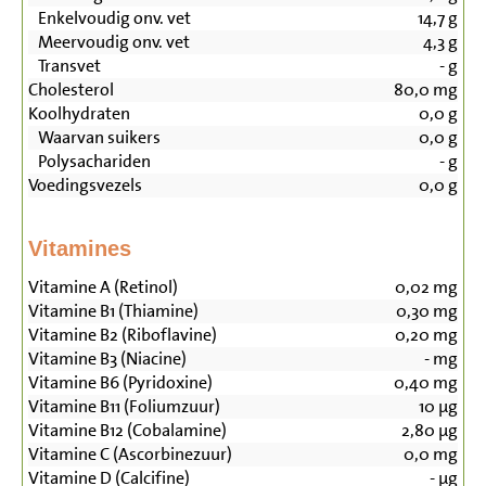
Enkelvoudig onv. vet
14,7
g
Meervoudig onv. vet
4,3
g
Transvet
-
g
Cholesterol
80,0
mg
Koolhydraten
0,0
g
Waarvan suikers
0,0
g
Polysachariden
-
g
Voedingsvezels
0,0
g
Vitamines
Vitamine A (Retinol)
0,02
mg
Vitamine B1 (Thiamine)
0,30
mg
Vitamine B2 (Riboflavine)
0,20
mg
Vitamine B3 (Niacine)
-
mg
Vitamine B6 (Pyridoxine)
0,40
mg
Vitamine B11 (Foliumzuur)
10
µg
Vitamine B12 (Cobalamine)
2,80
µg
Vitamine C (Ascorbinezuur)
0,0
mg
Vitamine D (Calcifine)
-
µg