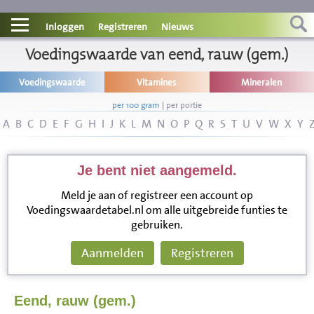
Contact
Inloggen
Registreren
Nieuws
Informatie
Voedingswaarde van eend, rauw (gem.)
Voedingswaarde
Vitamines
Mineralen
Disclaimer
per 100 gram
|
per portie
A
B
C
D
E
F
G
H
I
J
K
L
M
N
O
P
Q
R
S
T
U
V
W
X
Y
Je bent niet aangemeld.
Meld je aan of registreer een account op
Voedingswaardetabel.nl om alle uitgebreide funties te
gebruiken.
Aanmelden
Registreren
Eend, rauw (gem.)