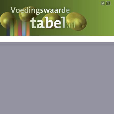
Voedingswaarde
Wat is wat?
Ons voedsel
Bereken
Nieuws
Boeken
Registreren
Inloggen