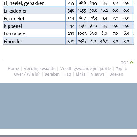
235
986
64,5
13,5
1,0
0,0
2
Ei, heelei, gebakken
348
1455
50,8
16,2
0,0
0,0
3
Ei, eidooier
144
607
76,3
9,4
2,2
0,0
1
Ei, omelet
142
596
76,0
13,3
0,0
0,0
1
Kippenei
239
1003
63,0
8,0
7,0
6,9
2
Eiersalade
570
2387
8,0
46,0
3,0
3,0
4
Eipoeder
TOP
Home
|
Voedingswaarde
|
Voedingswaarde per portie
|
Top 10
|
Over / Wie is?
|
Bereken
|
Faq
|
Links
|
Nieuws
|
Boeken