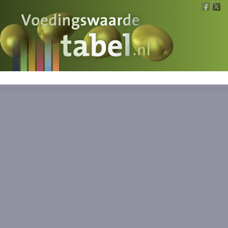
Voedingswaarde
Wat is wat?
Ons voedsel
Bereken
Nieuws
Boeken
Registreren
Inloggen