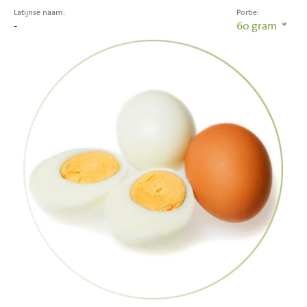
Latijnse naam:
Portie:
-
60
gram