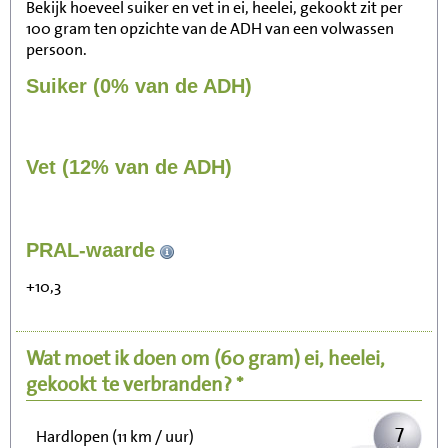
Bekijk hoeveel suiker en vet in ei, heelei, gekookt zit per
100 gram ten opzichte van de ADH van een volwassen
persoon.
Suiker (0% van de ADH)
Vet (12% van de ADH)
69
PRAL-waarde
Zitten, tv kijken
+10,3
14
Fietsen (15 km/uur)
Wat moet ik doen om
(60 gram)
ei, heelei,
17
Wandelen (5 km/uur)
gekookt
te verbranden? *
7
Hardlopen (11 km / uur)