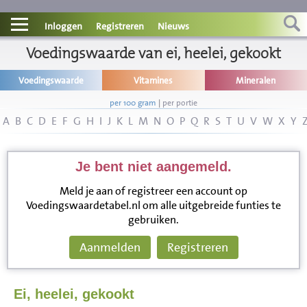
Contact
Inloggen
Registreren
Nieuws
Informatie
Voedingswaarde van ei, heelei, gekookt
Voedingswaarde
Vitamines
Mineralen
Disclaimer
per 100 gram
|
per portie
A
B
C
D
E
F
G
H
I
J
K
L
M
N
O
P
Q
R
S
T
U
V
W
X
Y
Je bent niet aangemeld.
Meld je aan of registreer een account op
Voedingswaardetabel.nl om alle uitgebreide funties te
gebruiken.
Aanmelden
Registreren
Ei, heelei, gekookt