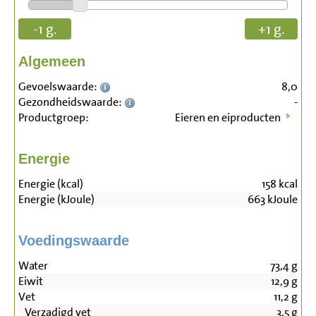
-1 g.
+1 g.
Algemeen
Gevoelswaarde:
8,0
Gezondheidswaarde:
-
Productgroep:
Eieren en eiproducten
Energie
Energie (kcal)
158
kcal
Energie (kJoule)
663
kJoule
Voedingswaarde
Water
73,4
g
Eiwit
12,9
g
Vet
11,2
g
Verzadigd vet
3,5
g