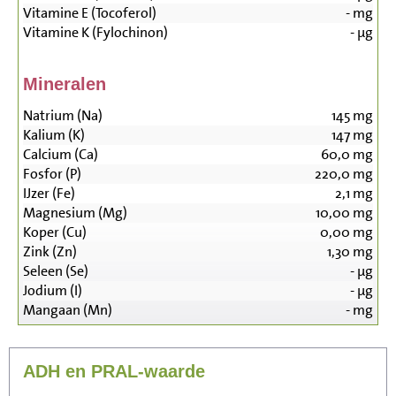
Vitamine E (Tocoferol)
-
mg
Vitamine K (Fylochinon)
-
µg
Mineralen
Natrium (Na)
145
mg
Kalium (K)
147
mg
Calcium (Ca)
60,0
mg
Fosfor (P)
220,0
mg
IJzer (Fe)
2,1
mg
Magnesium (Mg)
10,00
mg
Koper (Cu)
0,00
mg
Zink (Zn)
1,30
mg
Seleen (Se)
-
µg
Jodium (I)
-
µg
Mangaan (Mn)
-
mg
ADH en PRAL-waarde