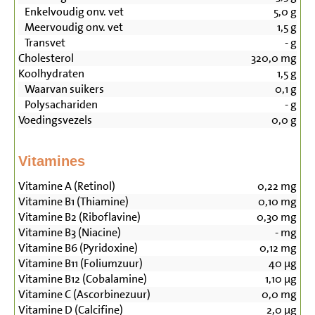
Enkelvoudig onv. vet
5,0
g
Meervoudig onv. vet
1,5
g
Transvet
-
g
Cholesterol
320,0
mg
Koolhydraten
1,5
g
Waarvan suikers
0,1
g
Polysachariden
-
g
Voedingsvezels
0,0
g
Vitamines
Vitamine A (Retinol)
0,22
mg
Vitamine B1 (Thiamine)
0,10
mg
Vitamine B2 (Riboflavine)
0,30
mg
Vitamine B3 (Niacine)
-
mg
Vitamine B6 (Pyridoxine)
0,12
mg
Vitamine B11 (Foliumzuur)
40
µg
Vitamine B12 (Cobalamine)
1,10
µg
Vitamine C (Ascorbinezuur)
0,0
mg
Vitamine D (Calcifine)
2,0
µg