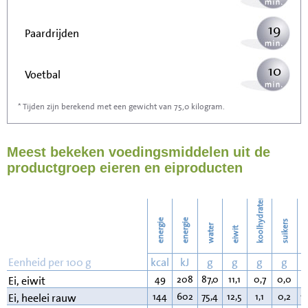
19
Paardrijden
10
Voetbal
* Tijden zijn berekend met een gewicht van 75,0 kilogram.
30
Stofzuigen
Meest bekeken voedingsmiddelen uit de
33
Strijken
productgroep eieren en eiproducten
38
Wassen
koolhydraten
energie
energie
suikers
water
eiwit
v
Eenheid per 100 g
kcal
kJ
g
g
g
g
49
208
87,0
11,1
0,7
0,0
0
Ei, eiwit
144
602
75,4
12,5
1,1
0,2
1
Ei, heelei rauw