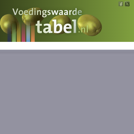
Voedingswaarde
Wat is wat?
Ons voedsel
Bereken
Nieuws
Boeken
Registreren
Inloggen