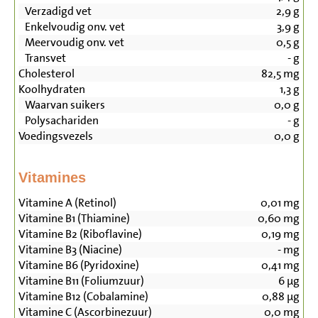
Verzadigd vet
2,9
g
Enkelvoudig onv. vet
3,9
g
Meervoudig onv. vet
0,5
g
Transvet
-
g
Cholesterol
82,5
mg
Koolhydraten
1,3
g
Waarvan suikers
0,0
g
Polysachariden
-
g
Voedingsvezels
0,0
g
Vitamines
Vitamine A (Retinol)
0,01
mg
Vitamine B1 (Thiamine)
0,60
mg
Vitamine B2 (Riboflavine)
0,19
mg
Vitamine B3 (Niacine)
-
mg
Vitamine B6 (Pyridoxine)
0,41
mg
Vitamine B11 (Foliumzuur)
6
µg
Vitamine B12 (Cobalamine)
0,88
µg
Vitamine C (Ascorbinezuur)
0,0
mg