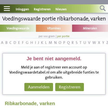
Contact
Inloggen
Registreren
Nieuws
Voedingswaarde portie ribkarbonade, varken
Informatie
Voedingswaarde
Vitamines
Mineralen
Disclaimer
per 100 gram
|
per portie
A
B
C
D
E
F
G
H
I
J
K
L
M
N
O
P
Q
R
S
T
U
V
W
X
Y
Je bent niet aangemeld.
Meld je aan of registreer een account op
Voedingswaardetabel.nl om alle uitgebreide funties te
gebruiken.
Aanmelden
Registreren
Ribkarbonade, varken