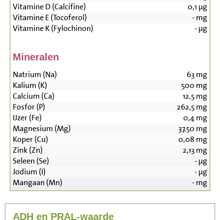
Vitamine D (Calcifine)
0,1
µg
Vitamine E (Tocoferol)
-
mg
Vitamine K (Fylochinon)
-
µg
Mineralen
Natrium (Na)
63
mg
Kalium (K)
500
mg
Calcium (Ca)
12,5
mg
Fosfor (P)
262,5
mg
IJzer (Fe)
0,4
mg
Magnesium (Mg)
37,50
mg
Koper (Cu)
0,08
mg
Zink (Zn)
2,13
mg
Seleen (Se)
-
µg
Jodium (I)
-
µg
Mangaan (Mn)
-
mg
ADH en PRAL-waarde