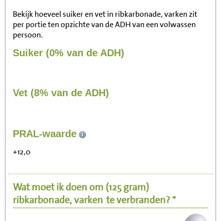
Bekijk hoeveel suiker en vet in ribkarbonade, varken zit
per portie ten opzichte van de ADH van een volwassen
persoon.
Suiker (0% van de ADH)
Vet (8% van de ADH)
131
PRAL-waarde
Zitten, tv kijken
+12,0
26
Fietsen (15 km/uur)
Wat moet ik doen om
(125 gram)
32
Wandelen (5 km/uur)
ribkarbonade, varken
te verbranden? *