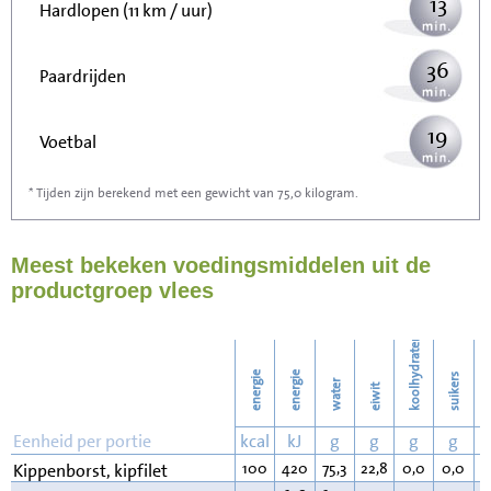
13
Hardlopen (11 km / uur)
36
Paardrijden
19
Voetbal
* Tijden zijn berekend met een gewicht van 75,0 kilogram.
58
Stofzuigen
Meest bekeken voedingsmiddelen uit de
63
Strijken
productgroep vlees
72
Wassen
koolhydraten
energie
energie
suikers
water
eiwit
v
Eenheid per portie
kcal
kJ
g
g
g
g
100
420
75,3
22,8
0,0
0,0
0
Kippenborst, kipfilet