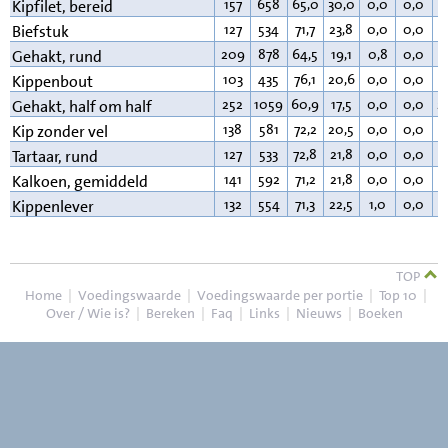
157
658
65,0
30,0
0,0
0,0
4
Kipfilet, bereid
127
534
71,7
23,8
0,0
0,0
3
Biefstuk
209
878
64,5
19,1
0,8
0,0
1
Gehakt, rund
103
435
76,1
20,6
0,0
0,0
2
Kippenbout
252
1059
60,9
17,5
0,0
0,0
2
Gehakt, half om half
138
581
72,2
20,5
0,0
0,0
6
Kip zonder vel
127
533
72,8
21,8
0,0
0,0
4
Tartaar, rund
141
592
71,2
21,8
0,0
0,0
6
Kalkoen, gemiddeld
132
554
71,3
22,5
1,0
0,0
4
Kippenlever
TOP
Home
|
Voedingswaarde
|
Voedingswaarde per portie
|
Top 10
|
Over / Wie is?
|
Bereken
|
Faq
|
Links
|
Nieuws
|
Boeken