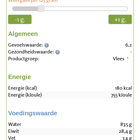
Weergave per 125 gram
-1 g.
+1 g.
Algemeen
Gevoelswaarde:
6,2
Gezondheidswaarde:
-
Productgroep:
Vlees
Energie
Energie (kcal)
180
kcal
Energie (kJoule)
755
kJoule
Voedingswaarde
Water
87,5
g
Eiwit
28,4
g
Vet
7,4
g