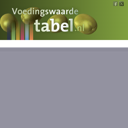
Voedingswaarde
Wat is wat?
Ons voedsel
Bereken
Nieuws
Boeken
Registreren
Inloggen