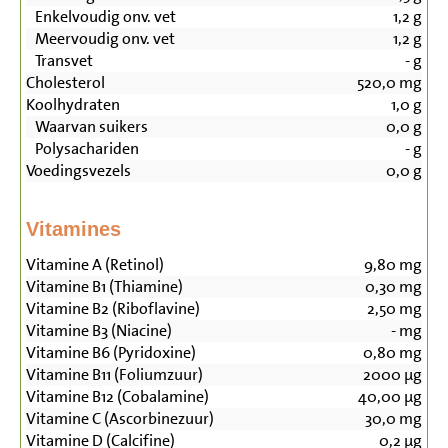
Enkelvoudig onv. vet
1,2
g
Meervoudig onv. vet
1,2
g
Transvet
-
g
Cholesterol
520,0
mg
Koolhydraten
1,0
g
Waarvan suikers
0,0
g
Polysachariden
-
g
Voedingsvezels
0,0
g
Vitamines
Vitamine A (Retinol)
9,80
mg
Vitamine B1 (Thiamine)
0,30
mg
Vitamine B2 (Riboflavine)
2,50
mg
Vitamine B3 (Niacine)
-
mg
Vitamine B6 (Pyridoxine)
0,80
mg
Vitamine B11 (Foliumzuur)
2000
µg
Vitamine B12 (Cobalamine)
40,00
µg
Vitamine C (Ascorbinezuur)
30,0
mg
Vitamine D (Calcifine)
0,2
µg