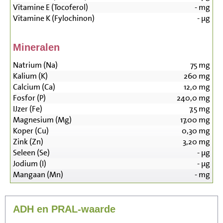
Vitamine E (Tocoferol)
-
mg
Vitamine K (Fylochinon)
-
µg
Mineralen
Natrium (Na)
75
mg
Kalium (K)
260
mg
Calcium (Ca)
12,0
mg
Fosfor (P)
240,0
mg
IJzer (Fe)
7,5
mg
Magnesium (Mg)
17,00
mg
Koper (Cu)
0,30
mg
Zink (Zn)
3,20
mg
Seleen (Se)
-
µg
Jodium (I)
-
µg
Mangaan (Mn)
-
mg
ADH en PRAL-waarde