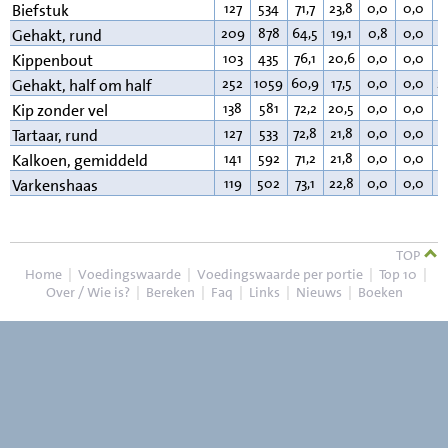
127
534
71,7
23,8
0,0
0,0
3
Biefstuk
209
878
64,5
19,1
0,8
0,0
1
Gehakt, rund
103
435
76,1
20,6
0,0
0,0
2
Kippenbout
252
1059
60,9
17,5
0,0
0,0
2
Gehakt, half om half
138
581
72,2
20,5
0,0
0,0
6
Kip zonder vel
127
533
72,8
21,8
0,0
0,0
4
Tartaar, rund
141
592
71,2
21,8
0,0
0,0
6
Kalkoen, gemiddeld
119
502
73,1
22,8
0,0
0,0
3
Varkenshaas
TOP
Home
|
Voedingswaarde
|
Voedingswaarde per portie
|
Top 10
|
Over / Wie is?
|
Bereken
|
Faq
|
Links
|
Nieuws
|
Boeken