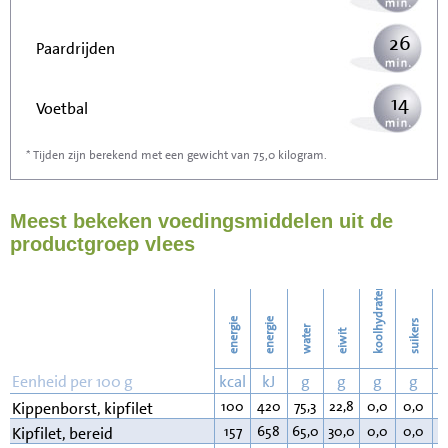
26
Paardrijden
14
Voetbal
* Tijden zijn berekend met een gewicht van 75,0 kilogram.
42
Stofzuigen
Meest bekeken voedingsmiddelen uit de
46
Strijken
productgroep vlees
53
Wassen
koolhydraten
energie
energie
suikers
water
eiwit
v
Eenheid per 100 g
kcal
kJ
g
g
g
g
100
420
75,3
22,8
0,0
0,0
0
Kippenborst, kipfilet
157
658
65,0
30,0
0,0
0,0
4
Kipfilet, bereid