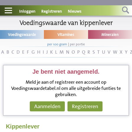
Contact
Inloggen
Registreren
Nieuws
Informatie
Voedingswaarde van kippenlever
Voedingswaarde
Vitamines
Mineralen
Disclaimer
per 100 gram
|
per portie
A
B
C
D
E
F
G
H
I
J
K
L
M
N
O
P
Q
R
S
T
U
V
W
X
Y
Je bent niet aangemeld.
Meld je aan of registreer een account op
Voedingswaardetabel.nl om alle uitgebreide funties te
gebruiken.
Aanmelden
Registreren
Kippenlever