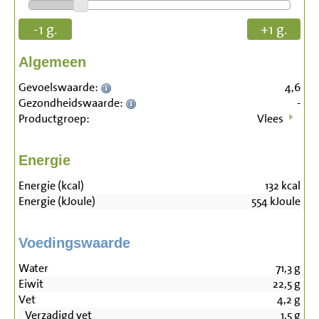
-1 g.
+1 g.
Algemeen
Gevoelswaarde:
4,6
Gezondheidswaarde:
-
Productgroep:
Vlees
Energie
Energie (kcal)
132
kcal
Energie (kJoule)
554
kJoule
Voedingswaarde
Water
71,3
g
Eiwit
22,5
g
Vet
4,2
g
Verzadigd vet
1,5
g