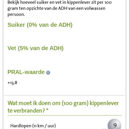
Bekijk hoeveel suiker en vet in kippenlever zit per 100
gram ten opzichte van de ADH van een volwassen
persoon.
Suiker (0% van de ADH)
Vet (5% van de ADH)
96
PRAL-waarde
Zitten, tv kijken
+13,8
19
Fietsen (15 km/uur)
Wat moet ik doen om
(100 gram)
kippenlever
23
Wandelen (5 km/uur)
te verbranden? *
9
Hardlopen (11 km / uur)