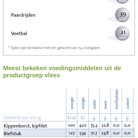
39
Paardrijden
21
Voetbal
* Tijden zijn berekend met een gewicht van 75,0 kilogram.
63
Stofzuigen
Meest bekeken voedingsmiddelen uit de
68
Strijken
productgroep vlees
79
Wassen
koolhydraten
energie
energie
suikers
water
eiwit
v
Eenheid per 100 g
kcal
kJ
g
g
g
g
100
420
75,3
22,8
0,0
0,0
0
Kippenborst, kipfilet
127
534
71,7
23,8
0,0
0,0
3
Biefstuk