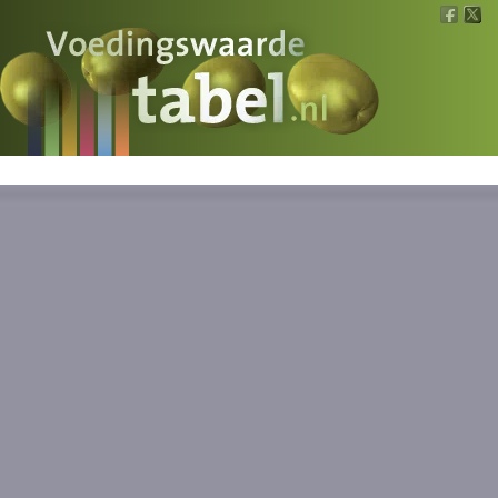
Voedingswaarde
Wat is wat?
Ons voedsel
Bereken
Nieuws
Boeken
Registreren
Inloggen