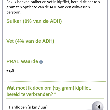
Bekijk hoeveel suiker en vet in kipfilet, bereid zit per 100
gram ten opzichte van de ADH van een volwassen
persoon.
Suiker (0% van de ADH)
Vet (4% van de ADH)
143
PRAL-waarde
Zitten, tv kijken
+17,8
29
Fietsen (15 km/uur)
Wat moet ik doen om
(125 gram)
kipfilet,
35
Wandelen (5 km/uur)
bereid
te verbranden? *
14
Hardlopen (11 km / uur)