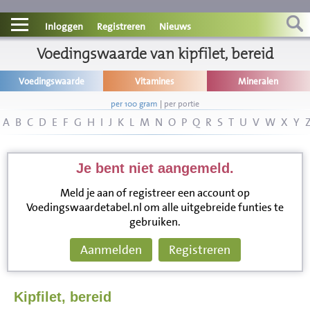
Contact
Inloggen
Registreren
Nieuws
Informatie
Voedingswaarde van kipfilet, bereid
Voedingswaarde
Vitamines
Mineralen
Disclaimer
per 100 gram
|
per portie
A
B
C
D
E
F
G
H
I
J
K
L
M
N
O
P
Q
R
S
T
U
V
W
X
Y
Je bent niet aangemeld.
Meld je aan of registreer een account op
Voedingswaardetabel.nl om alle uitgebreide funties te
gebruiken.
Aanmelden
Registreren
Kipfilet, bereid