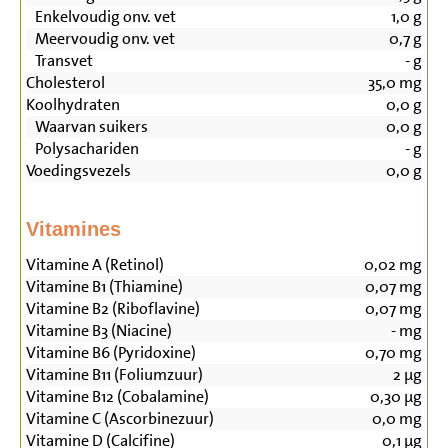
Enkelvoudig onv. vet
1,0
g
Meervoudig onv. vet
0,7
g
Transvet
-
g
Cholesterol
35,0
mg
Koolhydraten
0,0
g
Waarvan suikers
0,0
g
Polysachariden
-
g
Voedingsvezels
0,0
g
Vitamines
Vitamine A (Retinol)
0,02
mg
Vitamine B1 (Thiamine)
0,07
mg
Vitamine B2 (Riboflavine)
0,07
mg
Vitamine B3 (Niacine)
-
mg
Vitamine B6 (Pyridoxine)
0,70
mg
Vitamine B11 (Foliumzuur)
2
µg
Vitamine B12 (Cobalamine)
0,30
µg
Vitamine C (Ascorbinezuur)
0,0
mg
Vitamine D (Calcifine)
0,1
µg