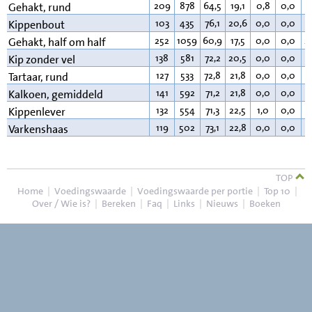
209
878
64,5
19,1
0,8
0,0
1
Gehakt, rund
103
435
76,1
20,6
0,0
0,0
2
Kippenbout
252
1059
60,9
17,5
0,0
0,0
2
Gehakt, half om half
138
581
72,2
20,5
0,0
0,0
6
Kip zonder vel
127
533
72,8
21,8
0,0
0,0
4
Tartaar, rund
141
592
71,2
21,8
0,0
0,0
6
Kalkoen, gemiddeld
132
554
71,3
22,5
1,0
0,0
4
Kippenlever
119
502
73,1
22,8
0,0
0,0
3
Varkenshaas
TOP
Home
|
Voedingswaarde
|
Voedingswaarde per portie
|
Top 10
|
Over / Wie is?
|
Bereken
|
Faq
|
Links
|
Nieuws
|
Boeken