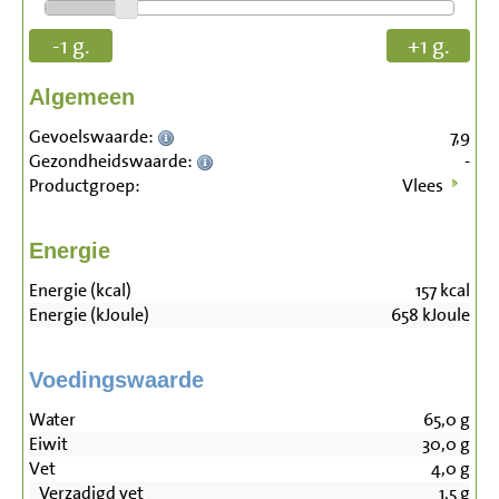
-1 g.
+1 g.
Algemeen
Gevoelswaarde:
7,9
Gezondheidswaarde:
-
Productgroep:
Vlees
Energie
Energie (kcal)
157
kcal
Energie (kJoule)
658
kJoule
Voedingswaarde
Water
65,0
g
Eiwit
30,0
g
Vet
4,0
g
Verzadigd vet
1,5
g