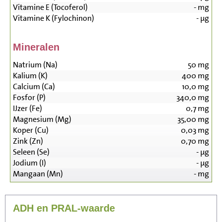
Vitamine E (Tocoferol)
-
mg
Vitamine K (Fylochinon)
-
µg
Mineralen
Natrium (Na)
50
mg
Kalium (K)
400
mg
Calcium (Ca)
10,0
mg
Fosfor (P)
340,0
mg
IJzer (Fe)
0,7
mg
Magnesium (Mg)
35,00
mg
Koper (Cu)
0,03
mg
Zink (Zn)
0,70
mg
Seleen (Se)
-
µg
Jodium (I)
-
µg
Mangaan (Mn)
-
mg
ADH en PRAL-waarde