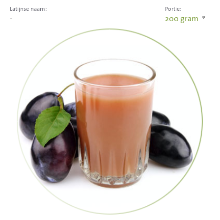
Latijnse naam:
Portie:
-
200
gram