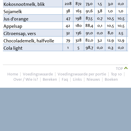
208
872
73,0
1,5
3,0
0,0
2
Kokosnootmelk, blik
38
163
91,6
3,8
1,0
1,0
2
Sojamelk
47
198
87,5
0,7
10,5
10,5
0
Jus d'orange
42
180
88,4
0,1
10,5
10,5
0
Appelsap
32
136
91,0
0,0
8,0
2,5
0
Citroensap, vers
79
328
82,0
3,2
12,9
12,9
1
Chocolademelk, halfvolle
1
5
98,7
0,0
0,3
0,0
0
Cola light
TOP
Home
|
Voedingswaarde
|
Voedingswaarde per portie
|
Top 10
|
Over / Wie is?
|
Bereken
|
Faq
|
Links
|
Nieuws
|
Boeken