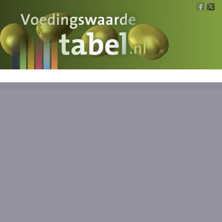
Voedingswaarde
Wat is wat?
Ons voedsel
Bereken
Nieuws
Boeken
Registreren
Inloggen