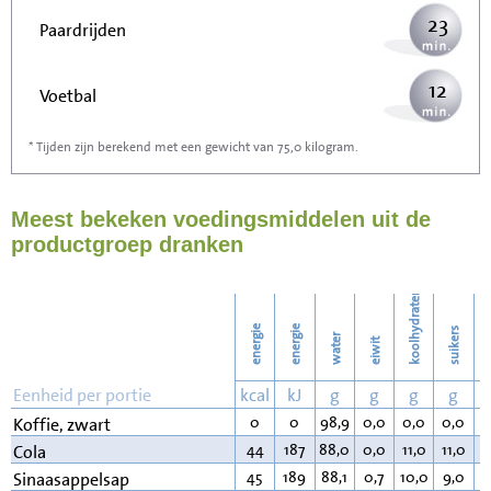
23
Paardrijden
12
Voetbal
* Tijden zijn berekend met een gewicht van 75,0 kilogram.
37
Stofzuigen
Meest bekeken voedingsmiddelen uit de
40
Strijken
productgroep dranken
46
Wassen
koolhydraten
energie
energie
suikers
water
eiwit
v
Eenheid per portie
kcal
kJ
g
g
g
g
0
0
98,9
0,0
0,0
0,0
0
Koffie, zwart
44
187
88,0
0,0
11,0
11,0
0
Cola
45
189
88,1
0,7
10,0
9,0
0
Sinaasappelsap