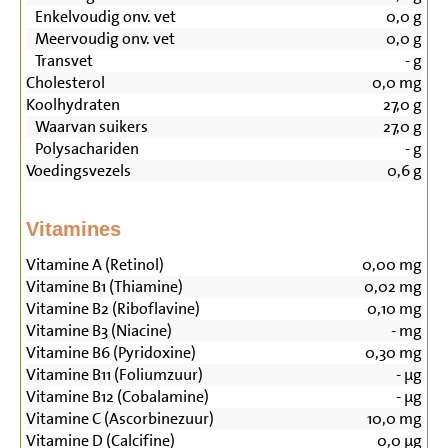
Enkelvoudig onv. vet
0,0
g
Meervoudig onv. vet
0,0
g
Transvet
-
g
Cholesterol
0,0
mg
Koolhydraten
27,0
g
Waarvan suikers
27,0
g
Polysachariden
-
g
Voedingsvezels
0,6
g
Vitamines
Vitamine A (Retinol)
0,00
mg
Vitamine B1 (Thiamine)
0,02
mg
Vitamine B2 (Riboflavine)
0,10
mg
Vitamine B3 (Niacine)
-
mg
Vitamine B6 (Pyridoxine)
0,30
mg
Vitamine B11 (Foliumzuur)
-
µg
Vitamine B12 (Cobalamine)
-
µg
Vitamine C (Ascorbinezuur)
10,0
mg
Vitamine D (Calcifine)
0,0
µg