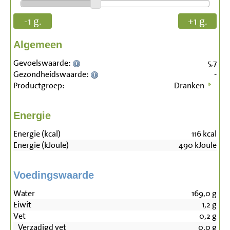
-1 g.
+1 g.
Algemeen
Gevoelswaarde:
5,7
Gezondheidswaarde:
-
Productgroep:
Dranken
Energie
Energie (kcal)
116
kcal
Energie (kJoule)
490
kJoule
Voedingswaarde
Water
169,0
g
Eiwit
1,2
g
Vet
0,2
g
Verzadigd vet
0,0
g