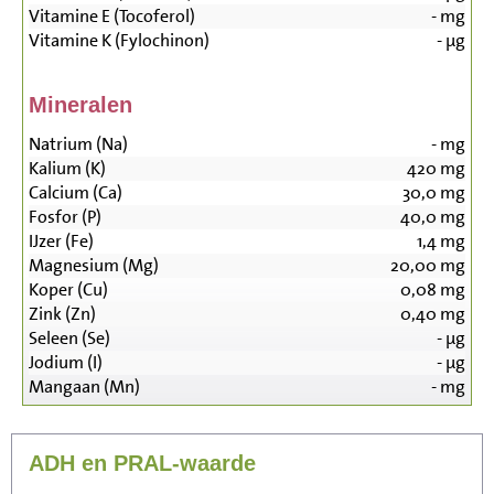
Vitamine E (Tocoferol)
-
mg
Vitamine K (Fylochinon)
-
µg
Mineralen
Natrium (Na)
-
mg
Kalium (K)
420
mg
Calcium (Ca)
30,0
mg
Fosfor (P)
40,0
mg
IJzer (Fe)
1,4
mg
Magnesium (Mg)
20,00
mg
Koper (Cu)
0,08
mg
Zink (Zn)
0,40
mg
Seleen (Se)
-
µg
Jodium (I)
-
µg
Mangaan (Mn)
-
mg
ADH en PRAL-waarde