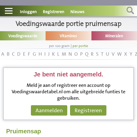
Contact
Inloggen
Registreren
Nieuws
Informatie
Voedingswaarde portie pruimensap
Voedingswaarde
Vitamines
Mineralen
Disclaimer
per 100 gram
|
per portie
A
B
C
D
E
F
G
H
I
J
K
L
M
N
O
P
Q
R
S
T
U
V
W
X
Y
Je bent niet aangemeld.
Meld je aan of registreer een account op
Voedingswaardetabel.nl om alle uitgebreide funties te
gebruiken.
Aanmelden
Registreren
Pruimensap