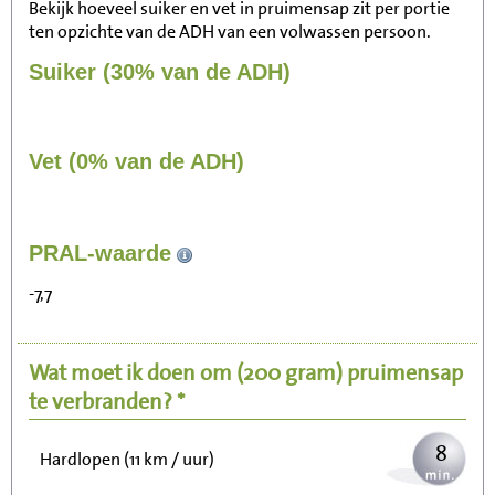
Bekijk hoeveel suiker en vet in pruimensap zit per portie
ten opzichte van de ADH van een volwassen persoon.
Suiker (30% van de ADH)
Vet (0% van de ADH)
84
PRAL-waarde
Zitten, tv kijken
-7,7
17
Fietsen (15 km/uur)
Wat moet ik doen om
(200 gram)
pruimensap
21
Wandelen (5 km/uur)
te verbranden? *
8
Hardlopen (11 km / uur)