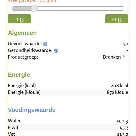
Weergave per 100 gram
-1 g.
+1 g.
Algemeen
Gevoelswaarde:
5,7
Gezondheidswaarde:
-
Productgroep:
Dranken
Energie
Energie (kcal)
208
kcal
Energie (kJoule)
872
kJoule
Voedingswaarde
Water
73,0
g
Eiwit
1,5
g
Vet
21,5
g