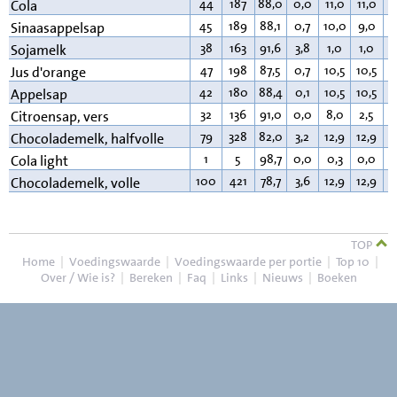
44
187
88,0
0,0
11,0
11,0
0
Cola
45
189
88,1
0,7
10,0
9,0
0
Sinaasappelsap
38
163
91,6
3,8
1,0
1,0
2
Sojamelk
47
198
87,5
0,7
10,5
10,5
0
Jus d'orange
42
180
88,4
0,1
10,5
10,5
0
Appelsap
32
136
91,0
0,0
8,0
2,5
0
Citroensap, vers
79
328
82,0
3,2
12,9
12,9
1
Chocolademelk, halfvolle
1
5
98,7
0,0
0,3
0,0
0
Cola light
100
421
78,7
3,6
12,9
12,9
3
Chocolademelk, volle
TOP
Home
|
Voedingswaarde
|
Voedingswaarde per portie
|
Top 10
|
Over / Wie is?
|
Bereken
|
Faq
|
Links
|
Nieuws
|
Boeken