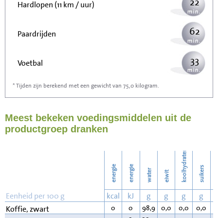
22
Hardlopen (11 km / uur)
62
Paardrijden
33
Voetbal
* Tijden zijn berekend met een gewicht van 75,0 kilogram.
100
Stofzuigen
Meest bekeken voedingsmiddelen uit de
109
Strijken
productgroep dranken
125
Wassen
koolhydraten
energie
energie
suikers
water
eiwit
v
Eenheid per 100 g
kcal
kJ
g
g
g
g
0
0
98,9
0,0
0,0
0,0
0
Koffie, zwart