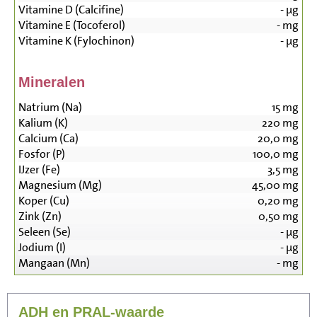
Vitamine D (Calcifine)
-
µg
Vitamine E (Tocoferol)
-
mg
Vitamine K (Fylochinon)
-
µg
Mineralen
Natrium (Na)
15
mg
Kalium (K)
220
mg
Calcium (Ca)
20,0
mg
Fosfor (P)
100,0
mg
IJzer (Fe)
3,5
mg
Magnesium (Mg)
45,00
mg
Koper (Cu)
0,20
mg
Zink (Zn)
0,50
mg
Seleen (Se)
-
µg
Jodium (I)
-
µg
Mangaan (Mn)
-
mg
ADH en PRAL-waarde