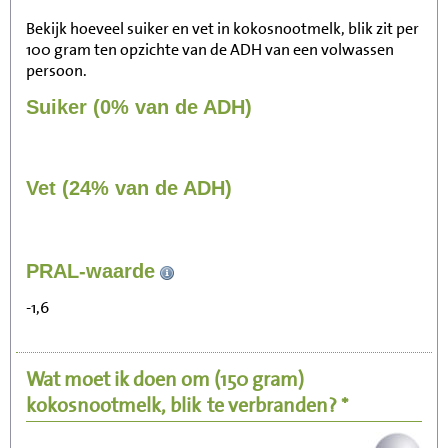
Bekijk hoeveel suiker en vet in kokosnootmelk, blik zit per
100 gram ten opzichte van de ADH van een volwassen
persoon.
Suiker (0% van de ADH)
Vet (24% van de ADH)
227
PRAL-waarde
Zitten, tv kijken
-1,6
45
Fietsen (15 km/uur)
Wat moet ik doen om
(150 gram)
55
Wandelen (5 km/uur)
kokosnootmelk, blik
te verbranden? *