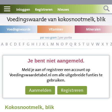
Contact
Inloggen
Registreren
Nieuws
Informatie
Voedingswaarde van kokosnootmelk, blik
Voedingswaarde
Vitamines
Mineralen
Disclaimer
per 100 gram
|
per portie
A
B
C
D
E
F
G
H
I
J
K
L
M
N
O
P
Q
R
S
T
U
V
W
X
Y
Je bent niet aangemeld.
Meld je aan of registreer een account op
Voedingswaardetabel.nl om alle uitgebreide funties te
gebruiken.
Aanmelden
Registreren
Kokosnootmelk, blik