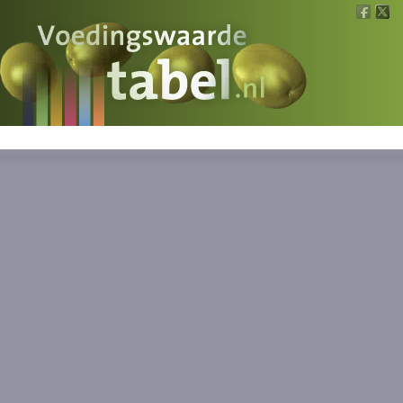
Voedingswaarde
Wat is wat?
Ons voedsel
Bereken
Nieuws
Boeken
Registreren
Inloggen