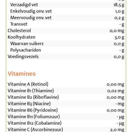
Verzadigd vet
18,5
g
Enkelvoudig onv. vet
1,0
g
Meervoudig onv. vet
0,2
g
Transvet
-
g
Cholesterol
0,0
mg
Koolhydraten
3,0
g
Waarvan suikers
0,0
g
Polysachariden
-
g
Voedingsvezels
0,0
g
Vitamines
Vitamine A (Retinol)
0,00
mg
Vitamine B1 (Thiamine)
0,02
mg
Vitamine B2 (Riboflavine)
0,00
mg
Vitamine B3 (Niacine)
-
mg
Vitamine B6 (Pyridoxine)
0,00
mg
Vitamine B11 (Foliumzuur)
-
µg
Vitamine B12 (Cobalamine)
-
µg
Vitamine C (Ascorbinezuur)
2,0
mg