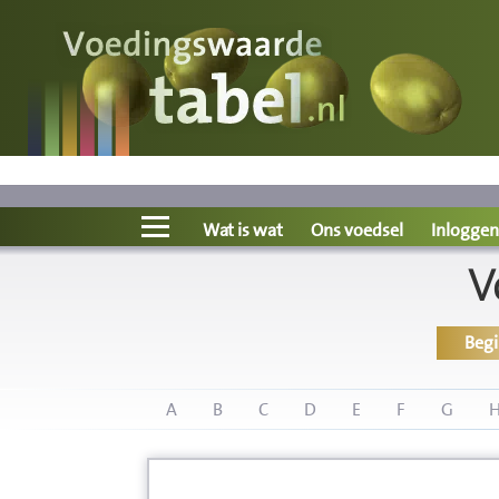
Voedingswaarde
Wat is wat?
Ons voedsel
Wat is wat
Ons voedsel
Inloggen
V
Bereken
Beg
Nieuws
Boeken
A
B
C
D
E
F
G
Registreren