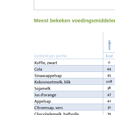
Meest bekeken voedingsmiddelen
energie
Eenheid per portie
kcal
0
Koffie, zwart
44
Cola
45
Sinaasappelsap
208
Kokosnootmelk, blik
38
Sojamelk
47
Jus d'orange
42
Appelsap
32
Citroensap, vers
79
Chocolademelk, halfvolle