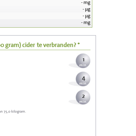
-
mg
15
-
µg
-
µg
3
-
mg
4
00 gram)
cider
te verbranden? *
1
4
2
an 75,0 kilogram.
6
7