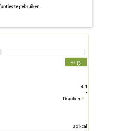
funties te gebruiken.
+1 g.
4,9
-
Dranken
20
kcal