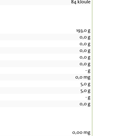
84
kJoule
193,0
g
0,0
g
0,0
g
0,0
g
0,0
g
0,0
g
-
g
0,0
mg
5,0
g
5,0
g
-
g
0,0
g
0,00
mg