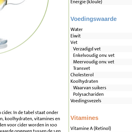
Energie (kJoule)
Voedingswaarde
Water
Eiwit
Vet
Verzadigd vet
Enkelvoudig onv. vet
Meervoudig onv. vet
Transvet
Cholesterol
Koolhydraten
Waarvan suikers
Polysachariden
Voedingsvezels
cider. In de tabel staat onder
Vitamines
en, koolhydraten, vitamines en
n voor cider worden in 100
Vitamine A (Retinol)
waarde opgeven tussen de 1 en