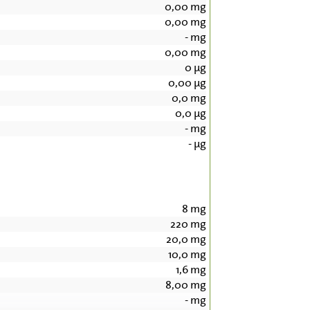
0,00
mg
0,00
mg
-
mg
0,00
mg
0
µg
0,00
µg
0,0
mg
0,0
µg
-
mg
-
µg
8
mg
220
mg
20,0
mg
10,0
mg
1,6
mg
8,00
mg
-
mg