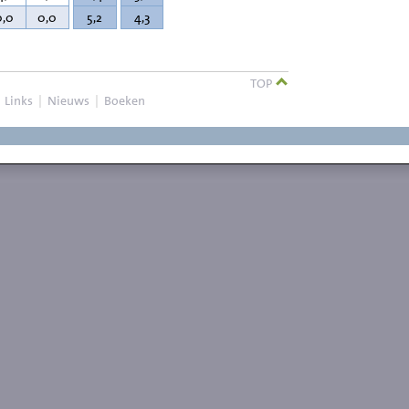
0,0
0,0
5,2
4,3
TOP
|
Links
|
Nieuws
|
Boeken