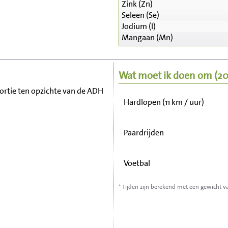
Zink (Zn)
Zitten, tv kijken
Seleen (Se)
Jodium (I)
Mangaan (Mn)
Fietsen (15 km/uur)
Wandelen (5 km/uur)
Wat moet ik doen om
(2
 portie ten opzichte van de ADH
Hardlopen (11 km / uur)
Paardrijden
Voetbal
* Tijden zijn berekend met een gewicht v
Stofzuigen
Strijken