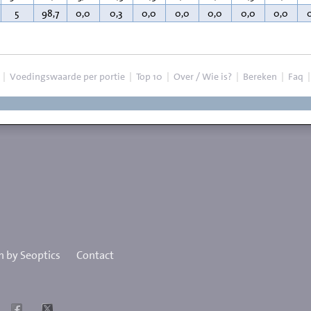
5
98,7
0,0
0,3
0,0
0,0
0,0
0,0
0,0
|
Voedingswaarde per portie
|
Top 10
|
Over / Wie is?
|
Bereken
|
Faq
 by Seoptics
Contact