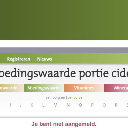
Registreren
Nieuws
oedingswaarde portie cid
inwaarde
Voedingswaarde
Vitamines
Minera
per 100 gram
|
per portie
H
I
J
K
L
M
N
O
P
Q
R
Je bent niet aangemeld.