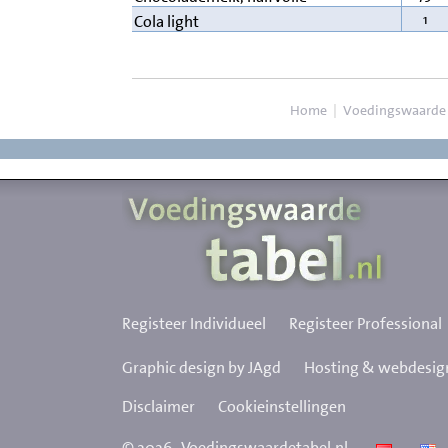
1
Cola light
Home
|
Voedingswaarde
Registeer Individueel
Registeer Professional
Graphic design by JAgd
Hosting & webdesign
Disclaimer
Cookieinstellingen
©
2026
Voedingswaardetabel.nl