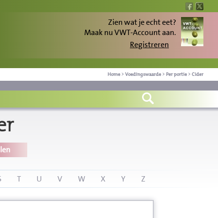
Zien wat je echt eet?
Maak nu VWT-Account aan.
Registreren
Home
>
Voedingswaarde
>
Per portie
>
Cider
er
len
S
T
U
V
W
X
Y
Z