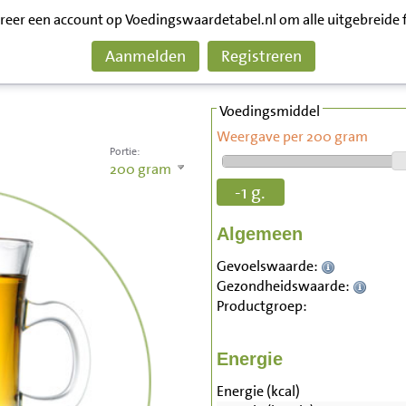
treer een account op Voedingswaardetabel.nl om alle uitgebreide 
Aanmelden
Registreren
Voedingsmiddel
Weergave per 200 gram
Portie:
200
gram
-1 g.
Algemeen
Gevoelswaarde:
Gezondheidswaarde:
Productgroep:
Energie
Energie (kcal)