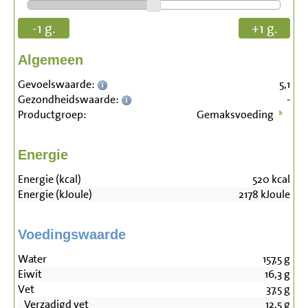
-1 g.
+1 g.
Algemeen
Gevoelswaarde:
5,1
Gezondheidswaarde:
-
Productgroep:
Gemaksvoeding
Energie
Energie (kcal)
520
kcal
Energie (kJoule)
2178
kJoule
Voedingswaarde
Water
157,5
g
Eiwit
16,3
g
Vet
37,5
g
Verzadigd vet
12,5
g