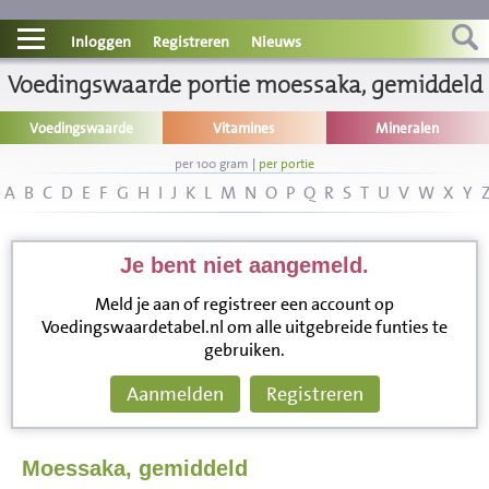
Contact
Inloggen
Registreren
Nieuws
Voedingswaarde portie moessaka, gemiddeld
Informatie
Voedingswaarde
Vitamines
Mineralen
Disclaimer
per 100 gram
|
per portie
A
B
C
D
E
F
G
H
I
J
K
L
M
N
O
P
Q
R
S
T
U
V
W
X
Y
Je bent niet aangemeld.
Meld je aan of registreer een account op
Voedingswaardetabel.nl om alle uitgebreide funties te
gebruiken.
Aanmelden
Registreren
Moessaka, gemiddeld