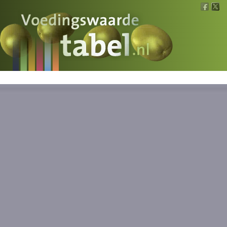
Voedingswaarde
Wat is wat?
Ons voedsel
Bereken
Nieuws
Boeken
Registreren
Inloggen