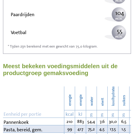
104
Paardrijden
55
Voetbal
* Tijden zijn berekend met een gewicht van 75,0 kilogram.
166
Stofzuigen
Meest bekeken voedingsmiddelen uit de
181
Strijken
productgroep gemaksvoeding
208
Wassen
koolhydraten
energie
energie
suikers
water
eiwit
v
Eenheid per portie
kcal
kJ
g
g
g
g
210
883
54,4
7,6
30,0
6,5
6
Pannenkoek
99
417
75,2
4,5
17,5
1,5
1
Pasta, bereid, gem.