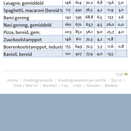
146
614
70,2
6,8
13,6
5,0
6
Lasagne, gemiddeld
117
492
76,5
4,2
11,9
3,0
5
Spaghetti, macaroni (bereid tom.saus)
142
595
68,8
6,5
17,7
2,6
4
Bami goreng
160
672
63,7
4,5
26,0
0,0
4
Nasi goreng, gemiddeld
203
852
56,1
9,0
25,7
4,0
6
Pizza, bereid, gem.
146
611
72,3
4,2
11,8
8
Zuurkoolstamppot
155
649
72,3
5,3
11,6
0,8
9
Boerenkoolstamppot, industrieel
101
427
77,9
4,0
13,5
3
Ravioli, bereid
TOP
Home
|
Voedingswaarde
|
Voedingswaarde per portie
|
Top 10
|
Over / Wie is?
|
Bereken
|
Faq
|
Links
|
Nieuws
|
Boeken