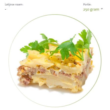
Latijnse naam:
Portie:
-
250
gram