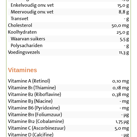
Enkelvoudig onv. vet
15,0
g
Meervoudig onv. vet
8,8
g
Transvet
-
g
Cholesterol
50,0
mg
Koolhydraten
25,0
g
Waarvan suikers
5,5
g
Polysachariden
-
g
Voedingsvezels
11,3
g
Vitamines
Vitamine A (Retinol)
0,10
mg
Vitamine B1 (Thiamine)
0,18
mg
Vitamine B2 (Riboflavine)
0,38
mg
Vitamine B3 (Niacine)
-
mg
Vitamine B6 (Pyridoxine)
-
mg
Vitamine B11 (Foliumzuur)
-
µg
Vitamine B12 (Cobalamine)
1,75
µg
Vitamine C (Ascorbinezuur)
5,0
mg
Vitamine D (Calcifine)
-
µg