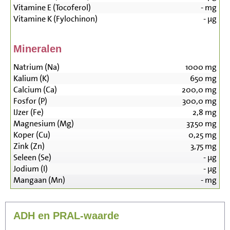
Vitamine E (Tocoferol)
-
mg
Vitamine K (Fylochinon)
-
µg
Mineralen
Natrium (Na)
1000
mg
Kalium (K)
650
mg
Calcium (Ca)
200,0
mg
Fosfor (P)
300,0
mg
IJzer (Fe)
2,8
mg
Magnesium (Mg)
37,50
mg
Koper (Cu)
0,25
mg
Zink (Zn)
3,75
mg
Seleen (Se)
-
µg
Jodium (I)
-
µg
Mangaan (Mn)
-
mg
ADH en PRAL-waarde