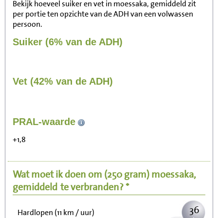
Bekijk hoeveel suiker en vet in moessaka, gemiddeld zit
per portie ten opzichte van de ADH van een volwassen
persoon.
Suiker (6% van de ADH)
Vet (42% van de ADH)
378
PRAL-waarde
Zitten, tv kijken
+1,8
76
Fietsen (15 km/uur)
Wat moet ik doen om
(250 gram)
moessaka,
92
Wandelen (5 km/uur)
gemiddeld
te verbranden? *
36
Hardlopen (11 km / uur)