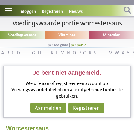
Contact
Inloggen
Registreren
Nieuws
Informatie
Voedingswaarde portie worcestersaus
Voedingswaarde
Vitamines
Mineralen
Disclaimer
per 100 gram
|
per portie
A
B
C
D
E
F
G
H
I
J
K
L
M
N
O
P
Q
R
S
T
U
V
W
X
Y
Je bent niet aangemeld.
Meld je aan of registreer een account op
Voedingswaardetabel.nl om alle uitgebreide funties te
gebruiken.
Aanmelden
Registreren
Worcestersaus