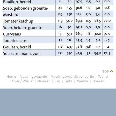
6
28
97,9
0,5
0,1
0,0
0
Bouillon, bereid
41
175
91,6
1,0
3,0
0,8
2
Soep, gebonden groente-
85
358
82,6
5,0
7,4
0,0
4
Mosterd
119
500
69,4
0,5
28,5
20,0
0
Tomatenketchup
16
70
95,2
0,8
1,8
0,0
0
Soep, heldere groente-
131
551
66,9
1,8
30,0
30,0
0
Currysaus
51
216
85,9
1,4
9,2
6,9
1
Tomatensaus
118
497
78,8
9,8
1,7
1,2
8
Goulash, bereid
231
970
41,9
3,1
54,0
52,5
0
Sojasaus, manis, zoet
TOP
Home
|
Voedingswaarde
|
Voedingswaarde per portie
|
Top 10
|
Over / Wie is?
|
Bereken
|
Faq
|
Links
|
Nieuws
|
Boeken