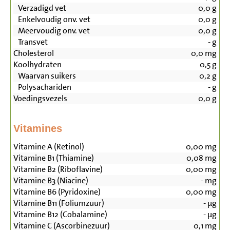
Verzadigd vet
0,0
g
Enkelvoudig onv. vet
0,0
g
Meervoudig onv. vet
0,0
g
Transvet
-
g
Cholesterol
0,0
mg
Koolhydraten
0,5
g
Waarvan suikers
0,2
g
Polysachariden
-
g
Voedingsvezels
0,0
g
Vitamines
Vitamine A (Retinol)
0,00
mg
Vitamine B1 (Thiamine)
0,08
mg
Vitamine B2 (Riboflavine)
0,00
mg
Vitamine B3 (Niacine)
-
mg
Vitamine B6 (Pyridoxine)
0,00
mg
Vitamine B11 (Foliumzuur)
-
µg
Vitamine B12 (Cobalamine)
-
µg
Vitamine C (Ascorbinezuur)
0,1
mg