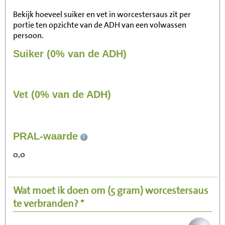
Bekijk hoeveel suiker en vet in worcestersaus zit per
portie ten opzichte van de ADH van een volwassen
persoon.
Suiker (0% van de ADH)
Vet (0% van de ADH)
2
PRAL-waarde
Zitten, tv kijken
0,0
0
Fietsen (15 km/uur)
Wat moet ik doen om
(5 gram)
worcestersaus
1
Wandelen (5 km/uur)
te verbranden? *