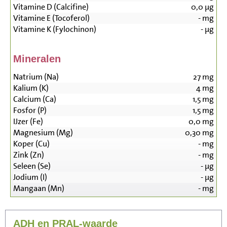
Vitamine D (Calcifine)
0,0
µg
Vitamine E (Tocoferol)
-
mg
Vitamine K (Fylochinon)
-
µg
Mineralen
Natrium (Na)
27
mg
Kalium (K)
4
mg
Calcium (Ca)
1,5
mg
Fosfor (P)
1,5
mg
IJzer (Fe)
0,0
mg
Magnesium (Mg)
0,30
mg
Koper (Cu)
-
mg
Zink (Zn)
-
mg
Seleen (Se)
-
µg
Jodium (I)
-
µg
Mangaan (Mn)
-
mg
ADH en PRAL-waarde