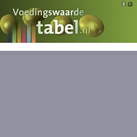
Voedingswaarde
Wat is wat?
Ons voedsel
Bereken
Nieuws
Boeken
Registreren
Inloggen