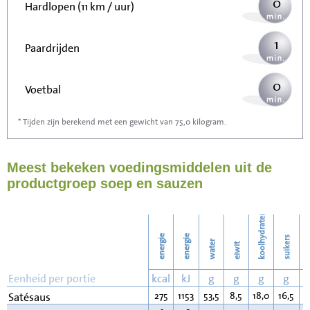
0
Hardlopen (11 km / uur)
1
Paardrijden
0
Voetbal
* Tijden zijn berekend met een gewicht van 75,0 kilogram.
1
Stofzuigen
Meest bekeken voedingsmiddelen uit de
1
Strijken
productgroep soep en sauzen
1
Wassen
koolhydraten
energie
energie
suikers
water
eiwit
v
Eenheid per portie
kcal
kJ
g
g
g
g
275
1153
53,5
8,5
18,0
16,5
1
Satésaus