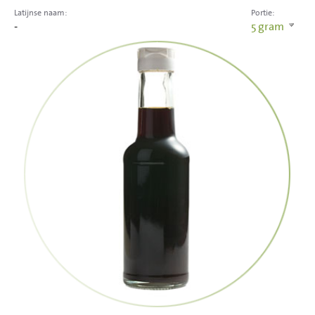
Latijnse naam:
Portie:
-
5
gram