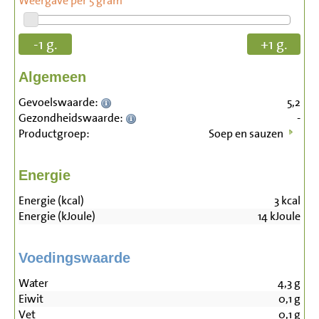
Weergave per 5 gram
-1 g.
+1 g.
Algemeen
Gevoelswaarde:
5,2
Gezondheidswaarde:
-
Productgroep:
Soep en sauzen
Energie
Energie (kcal)
3
kcal
Energie (kJoule)
14
kJoule
Voedingswaarde
Water
4,3
g
Eiwit
0,1
g
Vet
0,1
g