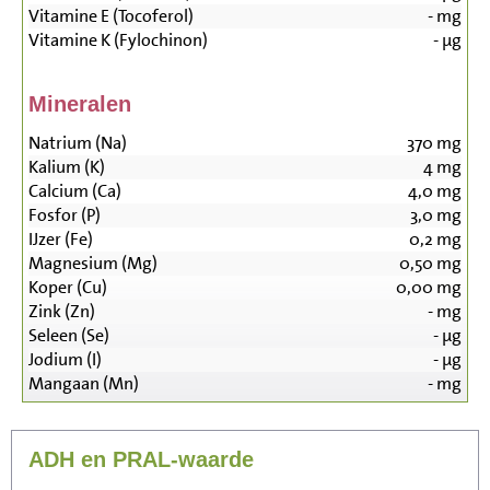
Vitamine E (Tocoferol)
-
mg
Vitamine K (Fylochinon)
-
µg
Mineralen
Natrium (Na)
370
mg
Kalium (K)
4
mg
Calcium (Ca)
4,0
mg
Fosfor (P)
3,0
mg
IJzer (Fe)
0,2
mg
Magnesium (Mg)
0,50
mg
Koper (Cu)
0,00
mg
Zink (Zn)
-
mg
Seleen (Se)
-
µg
Jodium (I)
-
µg
Mangaan (Mn)
-
mg
ADH en PRAL-waarde