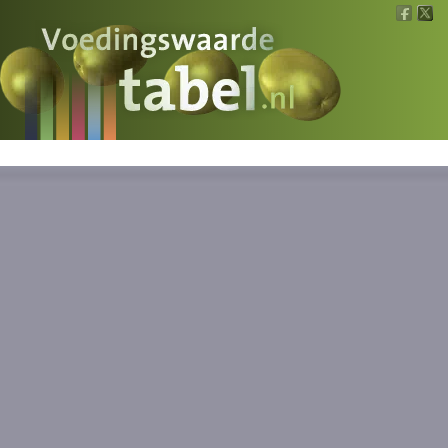
Voedingswaarde
Wat is wat?
Ons voedsel
Bereken
Nieuws
Boeken
Registreren
Inloggen