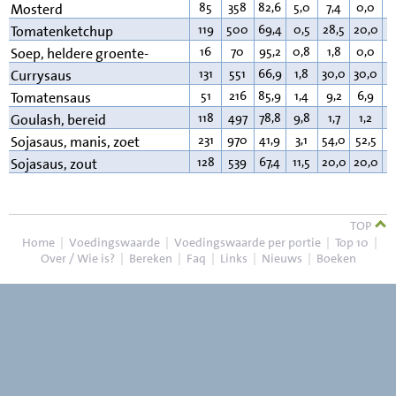
85
358
82,6
5,0
7,4
0,0
4
Mosterd
119
500
69,4
0,5
28,5
20,0
0
Tomatenketchup
16
70
95,2
0,8
1,8
0,0
0
Soep, heldere groente-
131
551
66,9
1,8
30,0
30,0
0
Currysaus
51
216
85,9
1,4
9,2
6,9
1
Tomatensaus
118
497
78,8
9,8
1,7
1,2
8
Goulash, bereid
231
970
41,9
3,1
54,0
52,5
0
Sojasaus, manis, zoet
128
539
67,4
11,5
20,0
20,0
0
Sojasaus, zout
TOP
Home
|
Voedingswaarde
|
Voedingswaarde per portie
|
Top 10
|
Over / Wie is?
|
Bereken
|
Faq
|
Links
|
Nieuws
|
Boeken