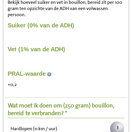
Bekijk hoeveel suiker en vet in bouillon, bereid zit per 100
gram ten opzichte van de ADH van een volwassen
persoon.
Suiker (0% van de ADH)
Vet (1% van de ADH)
11
PRAL-waarde
Zitten, tv kijken
+0,2
2
Fietsen (15 km/uur)
Wat moet ik doen om
(250 gram)
bouillon,
3
Wandelen (5 km/uur)
bereid
te verbranden? *
1
Hardlopen (11 km / uur)