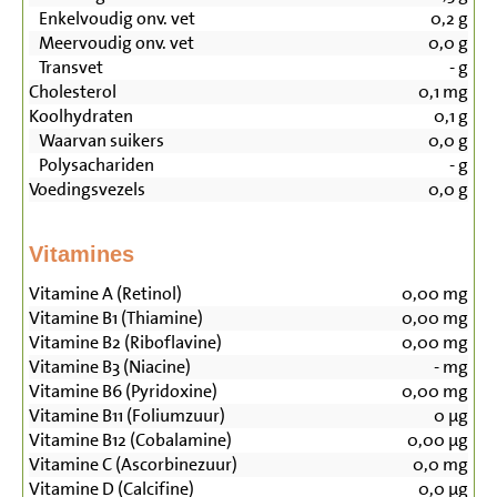
Enkelvoudig onv. vet
0,2
g
Meervoudig onv. vet
0,0
g
Transvet
-
g
Cholesterol
0,1
mg
Koolhydraten
0,1
g
Waarvan suikers
0,0
g
Polysachariden
-
g
Voedingsvezels
0,0
g
Vitamines
Vitamine A (Retinol)
0,00
mg
Vitamine B1 (Thiamine)
0,00
mg
Vitamine B2 (Riboflavine)
0,00
mg
Vitamine B3 (Niacine)
-
mg
Vitamine B6 (Pyridoxine)
0,00
mg
Vitamine B11 (Foliumzuur)
0
µg
Vitamine B12 (Cobalamine)
0,00
µg
Vitamine C (Ascorbinezuur)
0,0
mg
Vitamine D (Calcifine)
0,0
µg