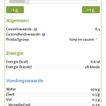
-1 g.
+1 g.
Algemeen
Gevoelswaarde:
6,5
Gezondheidswaarde:
-
Productgroep:
Soep en sauzen
Energie
Energie (kcal)
6
kcal
Energie (kJoule)
28
kJoule
Voedingswaarde
Water
97,9
g
Eiwit
0,5
g
Vet
0,5
g
Verzadigd vet
0,3
g