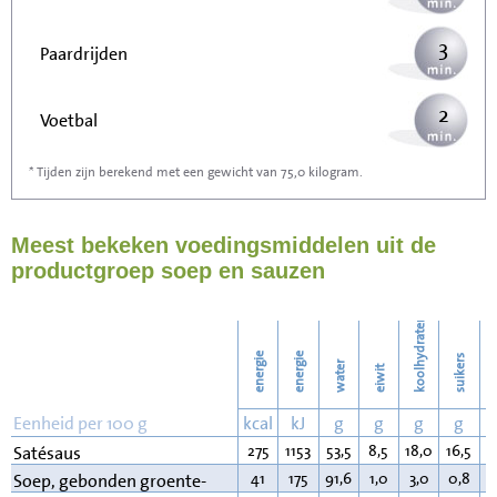
3
Paardrijden
2
Voetbal
* Tijden zijn berekend met een gewicht van 75,0 kilogram.
5
Stofzuigen
Meest bekeken voedingsmiddelen uit de
5
Strijken
productgroep soep en sauzen
6
Wassen
koolhydraten
energie
energie
suikers
water
eiwit
v
Eenheid per 100 g
kcal
kJ
g
g
g
g
275
1153
53,5
8,5
18,0
16,5
1
Satésaus
41
175
91,6
1,0
3,0
0,8
2
Soep, gebonden groente-