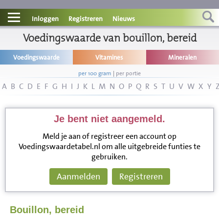
Contact
Inloggen
Registreren
Nieuws
Informatie
Voedingswaarde van bouillon, bereid
Voedingswaarde
Vitamines
Mineralen
Disclaimer
per 100 gram
|
per portie
A
B
C
D
E
F
G
H
I
J
K
L
M
N
O
P
Q
R
S
T
U
V
W
X
Y
Je bent niet aangemeld.
Meld je aan of registreer een account op
Voedingswaardetabel.nl om alle uitgebreide funties te
gebruiken.
Aanmelden
Registreren
Bouillon, bereid