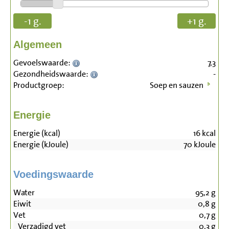
-1 g.
+1 g.
Algemeen
Gevoelswaarde:
7,3
Gezondheidswaarde:
-
Productgroep:
Soep en sauzen
Energie
Energie (kcal)
16
kcal
Energie (kJoule)
70
kJoule
Voedingswaarde
Water
95,2
g
Eiwit
0,8
g
Vet
0,7
g
Verzadigd vet
0,3
g