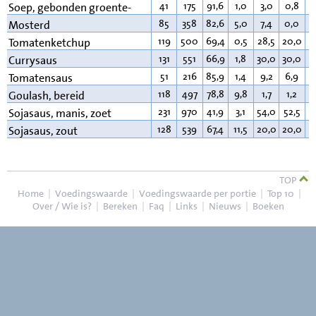
41
175
91,6
1,0
3,0
0,8
2
Soep, gebonden groente-
85
358
82,6
5,0
7,4
0,0
4
Mosterd
119
500
69,4
0,5
28,5
20,0
0
Tomatenketchup
131
551
66,9
1,8
30,0
30,0
0
Currysaus
51
216
85,9
1,4
9,2
6,9
1
Tomatensaus
118
497
78,8
9,8
1,7
1,2
8
Goulash, bereid
231
970
41,9
3,1
54,0
52,5
0
Sojasaus, manis, zoet
128
539
67,4
11,5
20,0
20,0
0
Sojasaus, zout
TOP
Home
|
Voedingswaarde
|
Voedingswaarde per portie
|
Top 10
|
Over / Wie is?
|
Bereken
|
Faq
|
Links
|
Nieuws
|
Boeken