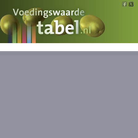
Voedingswaarde
Wat is wat?
Ons voedsel
Bereken
Nieuws
Boeken
Registreren
Inloggen