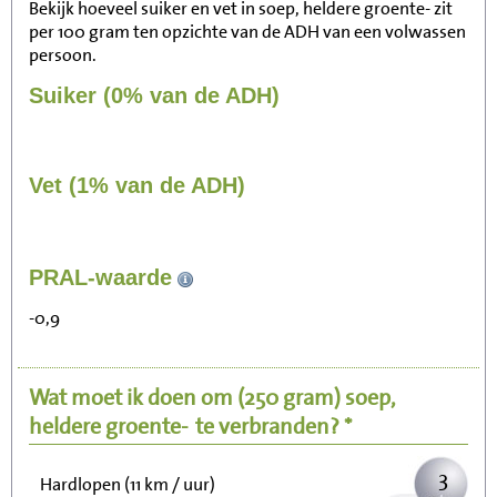
Bekijk hoeveel suiker en vet in soep, heldere groente- zit
per 100 gram ten opzichte van de ADH van een volwassen
persoon.
Suiker (0% van de ADH)
Vet (1% van de ADH)
29
PRAL-waarde
Zitten, tv kijken
-0,9
6
Fietsen (15 km/uur)
Wat moet ik doen om
(250 gram)
soep,
7
Wandelen (5 km/uur)
heldere groente-
te verbranden? *
3
Hardlopen (11 km / uur)