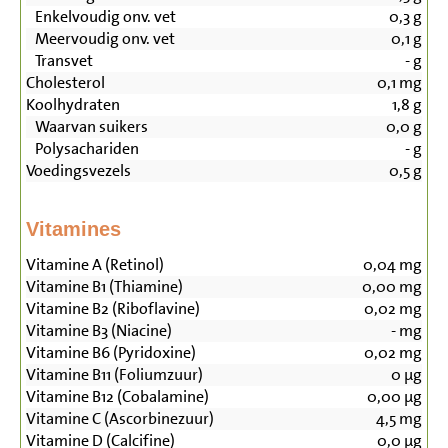
Enkelvoudig onv. vet
0,3
g
Meervoudig onv. vet
0,1
g
Transvet
-
g
Cholesterol
0,1
mg
Koolhydraten
1,8
g
Waarvan suikers
0,0
g
Polysachariden
-
g
Voedingsvezels
0,5
g
Vitamines
Vitamine A (Retinol)
0,04
mg
Vitamine B1 (Thiamine)
0,00
mg
Vitamine B2 (Riboflavine)
0,02
mg
Vitamine B3 (Niacine)
-
mg
Vitamine B6 (Pyridoxine)
0,02
mg
Vitamine B11 (Foliumzuur)
0
µg
Vitamine B12 (Cobalamine)
0,00
µg
Vitamine C (Ascorbinezuur)
4,5
mg
Vitamine D (Calcifine)
0,0
µg