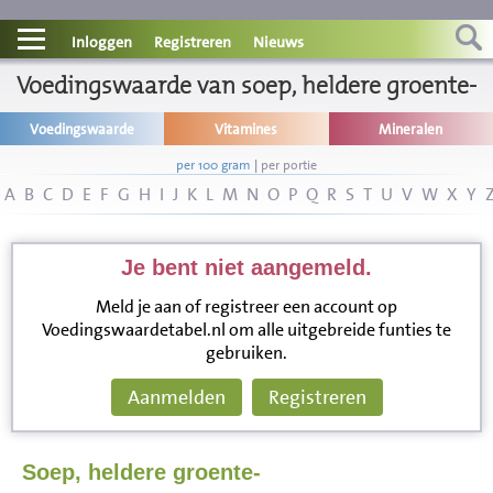
Contact
Inloggen
Registreren
Nieuws
Voedingswaarde van soep, heldere groente-
Informatie
Voedingswaarde
Vitamines
Mineralen
Disclaimer
per 100 gram
|
per portie
A
B
C
D
E
F
G
H
I
J
K
L
M
N
O
P
Q
R
S
T
U
V
W
X
Y
Je bent niet aangemeld.
Meld je aan of registreer een account op
Voedingswaardetabel.nl om alle uitgebreide funties te
gebruiken.
Aanmelden
Registreren
Soep, heldere groente-