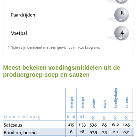
8
Paardrijden
4
Voetbal
* Tijden zijn berekend met een gewicht van 75,0 kilogram.
13
Stofzuigen
Meest bekeken voedingsmiddelen uit de
14
Strijken
productgroep soep en sauzen
16
Wassen
koolhydraten
energie
energie
suikers
water
eiwit
v
Eenheid per 100 g
kcal
kJ
g
g
g
g
275
1153
53,5
8,5
18,0
16,5
1
Satésaus
6
28
97,9
0,5
0,1
0,0
0
Bouillon, bereid