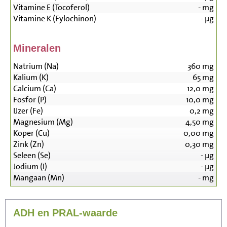
Vitamine E (Tocoferol)
-
mg
Vitamine K (Fylochinon)
-
µg
Mineralen
Natrium (Na)
360
mg
Kalium (K)
65
mg
Calcium (Ca)
12,0
mg
Fosfor (P)
10,0
mg
IJzer (Fe)
0,2
mg
Magnesium (Mg)
4,50
mg
Koper (Cu)
0,00
mg
Zink (Zn)
0,30
mg
Seleen (Se)
-
µg
Jodium (I)
-
µg
Mangaan (Mn)
-
mg
ADH en PRAL-waarde