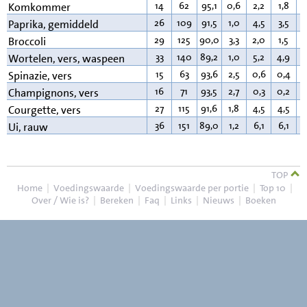
14
62
95,1
0,6
2,2
1,8
0
Komkommer
26
109
91,5
1,0
4,5
3,5
0
Paprika, gemiddeld
29
125
90,0
3,3
2,0
1,5
0
Broccoli
33
140
89,2
1,0
5,2
4,9
0
Wortelen, vers, waspeen
15
63
93,6
2,5
0,6
0,4
0
Spinazie, vers
16
71
93,5
2,7
0,3
0,2
0
Champignons, vers
27
115
91,6
1,8
4,5
4,5
0
Courgette, vers
36
151
89,0
1,2
6,1
6,1
0
Ui, rauw
TOP
Home
|
Voedingswaarde
|
Voedingswaarde per portie
|
Top 10
|
Over / Wie is?
|
Bereken
|
Faq
|
Links
|
Nieuws
|
Boeken