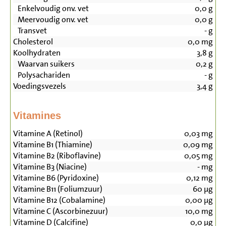
Enkelvoudig onv. vet
0,0
g
Meervoudig onv. vet
0,0
g
Transvet
-
g
Cholesterol
0,0
mg
Koolhydraten
3,8
g
Waarvan suikers
0,2
g
Polysachariden
-
g
Voedingsvezels
3,4
g
Vitamines
Vitamine A (Retinol)
0,03
mg
Vitamine B1 (Thiamine)
0,09
mg
Vitamine B2 (Riboflavine)
0,05
mg
Vitamine B3 (Niacine)
-
mg
Vitamine B6 (Pyridoxine)
0,12
mg
Vitamine B11 (Foliumzuur)
60
µg
Vitamine B12 (Cobalamine)
0,00
µg
Vitamine C (Ascorbinezuur)
10,0
mg
Vitamine D (Calcifine)
0,0
µg