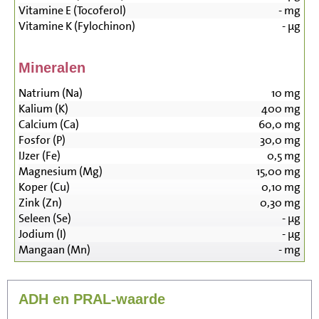
Vitamine E (Tocoferol)
-
mg
Vitamine K (Fylochinon)
-
µg
Mineralen
Natrium (Na)
10
mg
Kalium (K)
400
mg
Calcium (Ca)
60,0
mg
Fosfor (P)
30,0
mg
IJzer (Fe)
0,5
mg
Magnesium (Mg)
15,00
mg
Koper (Cu)
0,10
mg
Zink (Zn)
0,30
mg
Seleen (Se)
-
µg
Jodium (I)
-
µg
Mangaan (Mn)
-
mg
ADH en PRAL-waarde