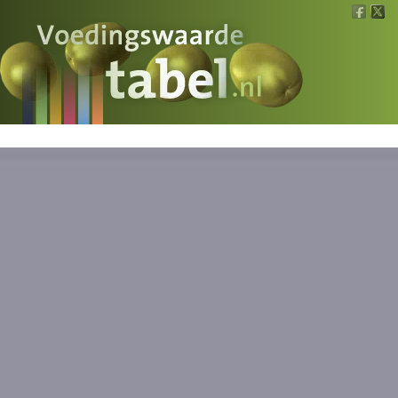
Voedingswaarde
Wat is wat?
Ons voedsel
Bereken
Nieuws
Boeken
Registreren
Inloggen