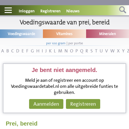
Contact
Inloggen
Registreren
Nieuws
Informatie
Voedingswaarde van prei, bereid
Voedingswaarde
Vitamines
Mineralen
Disclaimer
per 100 gram
|
per portie
A
B
C
D
E
F
G
H
I
J
K
L
M
N
O
P
Q
R
S
T
U
V
W
X
Y
Je bent niet aangemeld.
Meld je aan of registreer een account op
Voedingswaardetabel.nl om alle uitgebreide funties te
gebruiken.
Aanmelden
Registreren
Prei, bereid