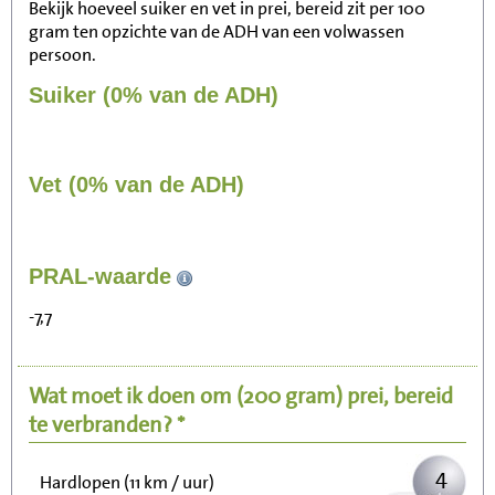
Bekijk hoeveel suiker en vet in prei, bereid zit per 100
gram ten opzichte van de ADH van een volwassen
persoon.
Suiker (0% van de ADH)
Vet (0% van de ADH)
39
PRAL-waarde
Zitten, tv kijken
-7,7
8
Fietsen (15 km/uur)
Wat moet ik doen om
(200 gram)
prei, bereid
10
Wandelen (5 km/uur)
te verbranden? *
4
Hardlopen (11 km / uur)