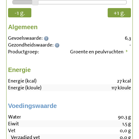
-1 g.
+1 g.
Algemeen
Gevoelswaarde:
6,3
Gezondheidswaarde:
-
Productgroep:
Groente en peulvruchten
Energie
Energie (kcal)
27
kcal
Energie (kJoule)
117
kJoule
Voedingswaarde
Water
90,3
g
Eiwit
1,5
g
Vet
0,0
g
Verzadigd vet
0,0
g