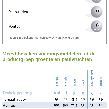
11
Paardrijden
6
Voetbal
* Tijden zijn berekend met een gewicht van 75,0 kilogram.
17
Stofzuigen
Meest bekeken voedingsmiddelen uit de
19
Strijken
productgroep groente en peulvruchten
22
Wassen
koolhydraten
energie
energie
suikers
water
eiwit
v
Eenheid per 100 g
kcal
kJ
g
g
g
g
19
81
93,9
1,0
2,9
2,9
0
Tomaat, rauw
188
790
70,4
2,6
1,5
1,4
1
Avocado