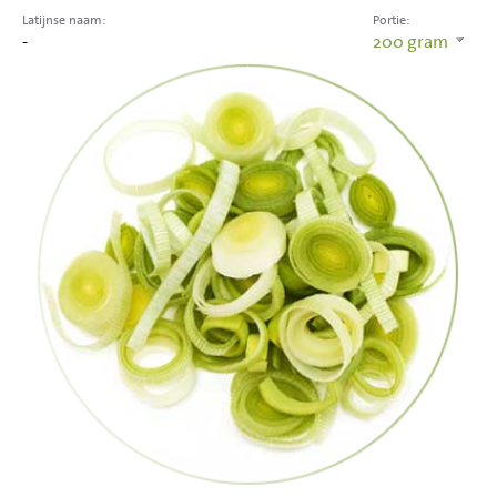
Latijnse naam:
Portie:
-
200
gram