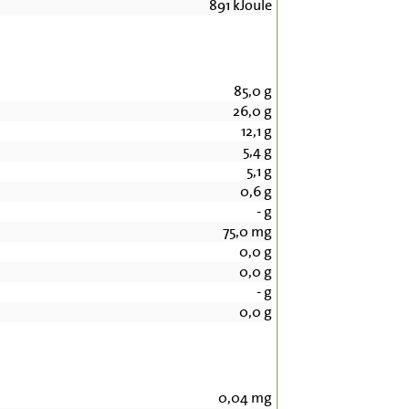
891
kJoule
85,0
g
26,0
g
12,1
g
5,4
g
5,1
g
0,6
g
-
g
75,0
mg
0,0
g
0,0
g
-
g
0,0
g
0,04
mg