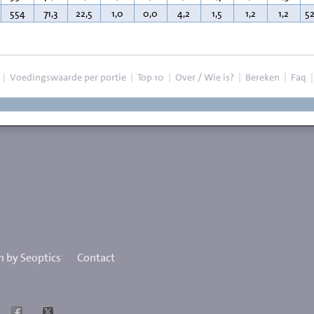
554
71,3
22,5
1,0
0,0
4,2
1,5
1,2
1,2
5
|
Voedingswaarde per portie
|
Top 10
|
Over / Wie is?
|
Bereken
|
Faq
 by Seoptics
Contact