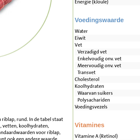
Energie (kJoule)
Voedingswaarde
Water
Eiwit
Vet
Verzadigd vet
Enkelvoudig onv. vet
Meervoudig onv. vet
Transvet
Cholesterol
Koolhydraten
Waarvan suikers
Polysachariden
Voedingsvezels
iblap, rund. In de tabel staat
Vitamines
, vetten, koolhydraten,
andaardwaarden voor riblap,
Vitamine A (Retinol)
unt ook een andere waarde