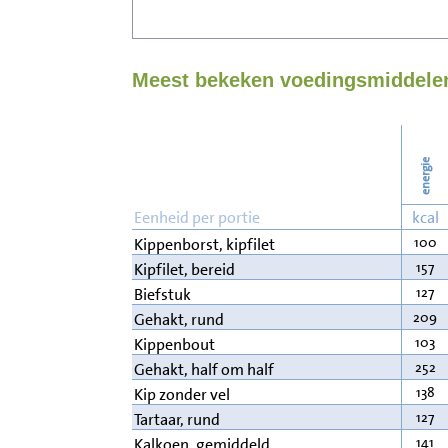
Meest bekeken voedingsmiddelen
energie
Eenheid per portie
kcal
100
Kippenborst, kipfilet
157
Kipfilet, bereid
127
Biefstuk
209
Gehakt, rund
103
Kippenbout
252
Gehakt, half om half
138
Kip zonder vel
127
Tartaar, rund
141
Kalkoen, gemiddeld