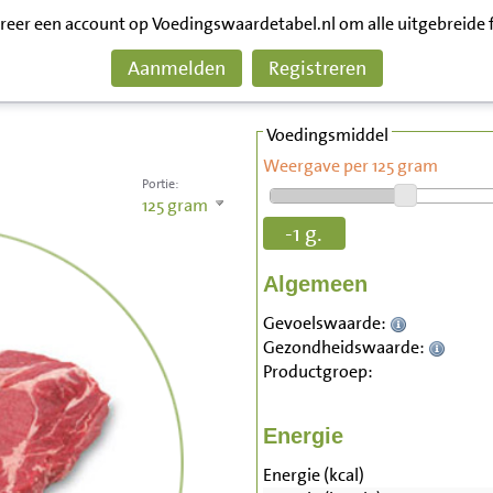
treer een account op Voedingswaardetabel.nl om alle uitgebreide 
Aanmelden
Registreren
Voedingsmiddel
Weergave per 125 gram
Portie:
125
gram
-1 g.
Algemeen
Gevoelswaarde:
Gezondheidswaarde:
Productgroep:
Energie
Energie (kcal)