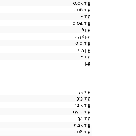
0,05
mg
0,06
mg
-
mg
0,04
mg
6
µg
4,38
µg
0,0
mg
0,5
µg
-
mg
-
µg
75
mg
313
mg
12,5
mg
175,0
mg
3,1
mg
31,25
mg
0,08
mg