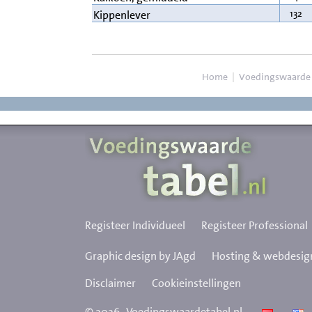
132
Kippenlever
Home
|
Voedingswaarde
Registeer Individueel
Registeer Professional
Graphic design by JAgd
Hosting & webdesign
Disclaimer
Cookieinstellingen
©
2026
Voedingswaardetabel.nl