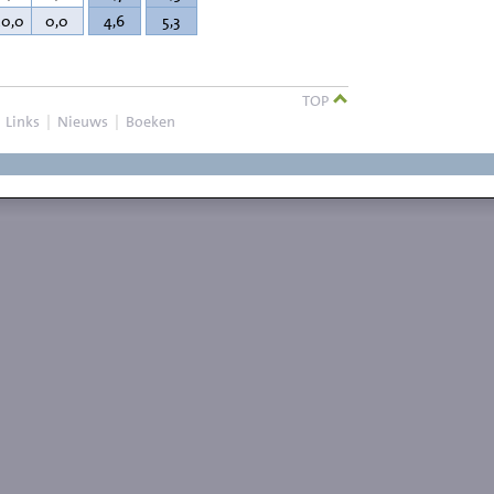
20,0
0,0
4,6
5,3
TOP
|
Links
|
Nieuws
|
Boeken