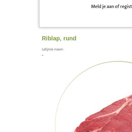
Meld je aan of regis
Inloggen
Contact
Riblap, rund
Informatie
Latijnse naam:
-
Disclaimer