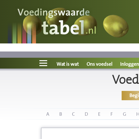
Voedingswaarde
Wat is wat?
Ons voedsel
Wat is wat
Ons voedsel
Inloggen
Voed
Bereken
Beg
Nieuws
Boeken
A
B
C
D
E
F
G
Registreren