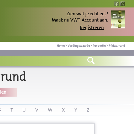
Zien wat je echt eet?
Maak nu VWT-Account aan.
Registreren
Home
>
Voedingswaarde
>
Per portie
>
Riblap, rund
 rund
len
S
T
U
V
W
X
Y
Z