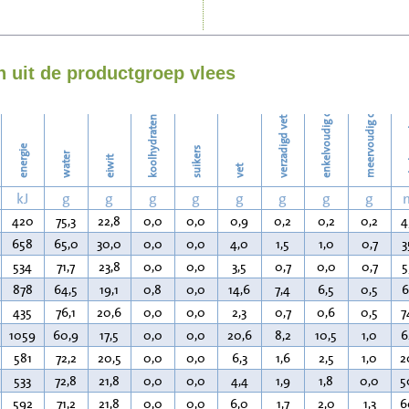
Strijken
enkelvoudig onverzadigd vet
meervoudig onverzadigd vet
Wassen
 uit de productgroep vlees
koolhydraten
verzadigd vet
ch
energie
suikers
water
eiwit
vet
kJ
g
g
g
g
g
g
g
g
420
75,3
22,8
0,0
0,0
0,9
0,2
0,2
0,2
4
658
65,0
30,0
0,0
0,0
4,0
1,5
1,0
0,7
3
534
71,7
23,8
0,0
0,0
3,5
0,7
0,0
0,7
5
878
64,5
19,1
0,8
0,0
14,6
7,4
6,5
0,5
6
435
76,1
20,6
0,0
0,0
2,3
0,7
0,6
0,5
7
1059
60,9
17,5
0,0
0,0
20,6
8,2
10,5
1,0
6
581
72,2
20,5
0,0
0,0
6,3
1,6
2,5
1,0
2
533
72,8
21,8
0,0
0,0
4,4
1,9
1,8
0,0
5
592
71,2
21,8
0,0
0,0
6,0
1,7
2,0
1,3
6