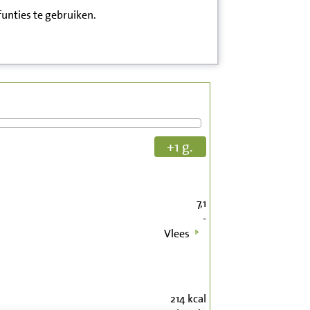
funties te gebruiken.
+1 g.
7,1
-
Vlees
214
kcal