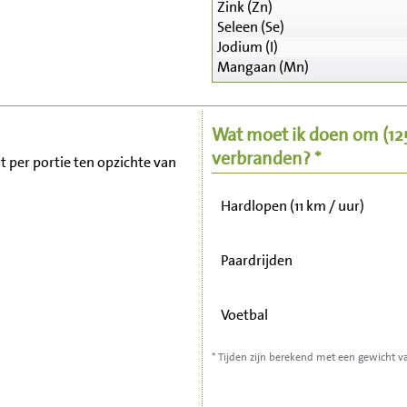
Zink (Zn)
Seleen (Se)
Zitten, tv kijken
Jodium (I)
Mangaan (Mn)
Fietsen (15 km/uur)
Wat moet ik doen om
(1
Wandelen (5 km/uur)
verbranden? *
it per portie ten opzichte van
Hardlopen (11 km / uur)
Paardrijden
Voetbal
* Tijden zijn berekend met een gewicht v
Stofzuigen