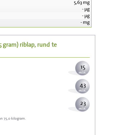
5,63
mg
-
µg
155
-
µg
-
mg
31
25 gram)
riblap, rund
te
38
15
43
23
an 75,0 kilogram.
68