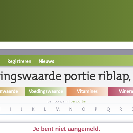
Registreren
Nieuws
ingswaarde portie riblap,
inwaarde
Voedingswaarde
Vitamines
Minera
per 100 gram
|
per portie
H
I
J
K
L
M
N
O
P
Q
R
Je bent niet aangemeld.